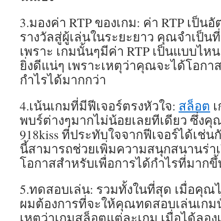
3.มองค่า RTP ของเกม: ค่า RTP เป็นอ
รางวัลสู่ผู้เล่นในระยะยาว คุณจำเป็นที
เพราะ เกมนั้นๆมีค่า RTP เป็นแบบไหน ยิ
ยิ่งดีแน่ๆ เพราะเหตุว่าคุณจะได้โอกาส
กำไรได้มากกว่า
4.เน้นเกมที่มีฟีเจอร์ตรงหัวใจ:
สล็อต
เ
พบร์ต่างๆมากไม่น้อยเลยทีเดียว ซึ่ง
918kiss ที่ประทับใจจากฟีเจอร์ได้เช่นก
นี้สามารถช่วยเพิ่มความสนุกสนานร่าเร
โอกาสสำหรับเพื่อการได้กำไรที่มากขึ้
5.ทดสอบเล่น: รวมทั้งในที่สุด เมื่อคุ
ผมต้องการที่จะให้คุณทดสอบเล่นเกมน
เหตุว่าเกมสล็อตแต่ละเกม เมื่อได้ลอง