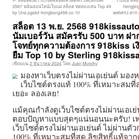
เนื้อหา
2567 พนันออนไลน์เว็บแม่ สล็อต ทดลองเล่น Top 49
hengjin
by Una pgslot hongkong456.co 10
webตรง ฝาก-ถ
สล็อต 13 พ.ย. 2568 918kissauto 
นัมเบอร์วัน สมัครรับ 500 บาท 
โจทย์ทุกความต้องการ 918kiss เงิ
ยืม Top 10 by Sterling 918kiss
เขียนบน
2 ธันวาคม 2024
โดย
Juan Murphy
มองหาเว็บตรงไม่ผ่านเอเย่นต์ มอง
เว็บไซต์ตรงแท้ 100% ที่เหมาะสมที่ส
เยอะ ลองเลย!
แม้คุณกำลังดูเว็บไซต์ตรงไม่ผ่านเอเย่นต
ตอบปัญหาแบบสุดๆแน่นอนนะครับ! เพ
เว็บไซต์ตรงไม่ผ่านเอเย่นต์ ไม่ผ่านตั
100% ที่เหมาะสมที่สุด ลิขสิทธิ์แท้จา