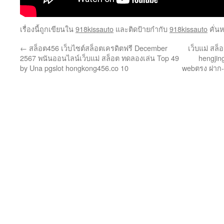
เรื่องนี้ถูกเขียนใน
918kissauto
และติดป้ายกำกับ
918kissauto
คั่น
←
สล็อต456 เว็บไซต์สล็อตเครดิตฟรี December
เว็บแม่ สล็
2567 พนันออนไลน์เว็บแม่ สล็อต ทดลองเล่น Top 49
hengjin
by Una pgslot hongkong456.co 10
webตรง ฝาก-ถ