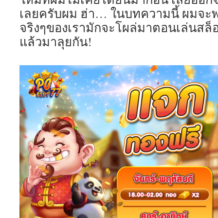
เลยครับผม ฮ่า… ในบทความนี้ ผมจะพา
จริงๆของเรามักจะโผล่มาตอนเล่นสล็อ
แล้วมาลุยกัน!