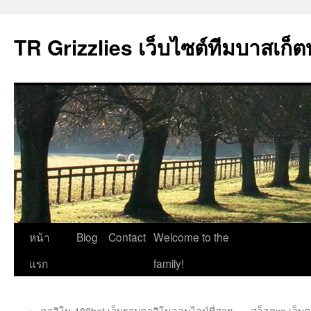
TR Grizzlies เว็บไซต์ทีมบาสเก็ต
ข้าม
หน้า
Blog
Contact
Welcome to the
ไป
แรก
family!
ยัง
←
คาสิโน 188bet เว็บรวมคาสิโนออนไลน์ที่สาย
สล็อตxo เว็บต