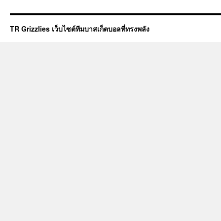
TR Grizzlies เว็บไซต์ทีมบาสเก็ตบอลที่ทรงพลัง