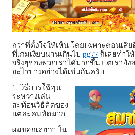
กว่าที่ตั้งใจให้เห็น โดยเฉพาะตอนเสี
ที่เกมเงียบนานเกินไป
pg77
ก็เลยทำให้
จริงๆของพวกเราได้มากขึ้น แต่เรายั
อะไรบางอย่างได้เช่นกันครับ
1. วิธีการใช้ทุน
ระหว่างเล่น
สะท้อนวิธีคิดของ
แต่ละคนชัดมาก
ผมบอกเลยว่า ใน