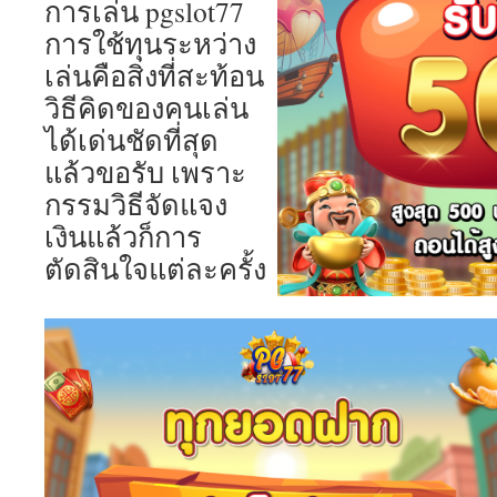
การเล่น pgslot77
การใช้ทุนระหว่าง
เล่นคือสิ่งที่สะท้อน
วิธีคิดของคนเล่น
ได้เด่นชัดที่สุด
แล้วขอรับ เพราะ
กรรมวิธีจัดแจง
เงินแล้วก็การ
ตัดสินใจแต่ละครั้ง