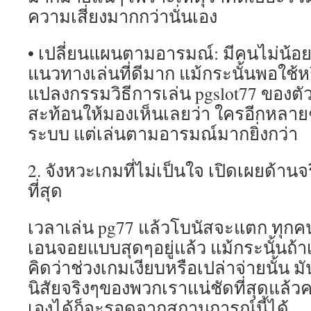
ความเสี่ยงมากกว่านั่นเอง
• เปลี่ยนแผนตามอารมณ์: มีคนไม่น้อยเล
แนวทางเล่นที่ดีมาก แม้กระนั้นพอใช้หรื
แปลงกรรมวิธีการเล่น pgslot77 ของตัวเ
สะท้อนให้มองเห็นเลยว่า ใครอีกหลาย
ระบบ แต่เล่นตามอารมณ์มากยิ่งกว่า
2. จังหวะเกมที่ไม่เป็นใจ เปิดเผยด้า
ที่สุด
เวลาเล่น pg77 แล้วโบนัสจะแตก ทุก
เอนจอยแบบสุดๆอยู่แล้ว แม้กระนั้นถ้า
คิดว่าช่วงเกมเงียบหรือเปล่าจ่ายนั้น 
นิสัยจริงๆของพวกเราแน่ชัดที่สุดแล้วคร
เองได้ก็จะรอดจากสถานการณ์นี้ได้