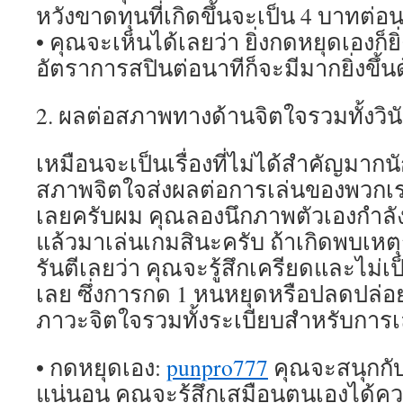
หวังขาดทุนที่เกิดขึ้นจะเป็น 4 บาทต่อน
• คุณจะเห็นได้เลยว่า ยิ่งกดหยุดเองก็ย
อัตราการสปินต่อนาทีก็จะมีมากยิ่งขึ้น
2. ผลต่อสภาพทางด้านจิตใจรวมทั้งวิ
เหมือนจะเป็นเรื่องที่ไม่ได้สำคัญมากน
สภาพจิตใจส่งผลต่อการเล่นของพวกเรา
เลยครับผม คุณลองนึกภาพตัวเองกำลั
แล้วมาเล่นเกมสินะครับ ถ้าเกิดพบเหตุก
รันตีเลยว่า คุณจะรู้สึกเครียดและไม่
เลย ซึ่งการกด 1 หนหยุดหรือปลดปล่อย
ภาวะจิตใจรวมทั้งระเบียบสำหรับการเ
• กดหยุดเอง:
punpro777
คุณจะสนุกกับ
แน่นอน คุณจะรู้สึกเสมือนตนเองได้ค