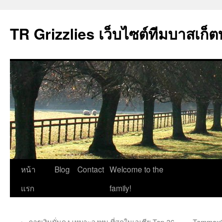
TR Grizzlies เว็บไซต์ทีมบาสเก็ต
ข้าม
หน้า
Blog
Contact
Welcome to the
ไป
แรก
family!
ยัง
←
การเงินมั่นคง เหมาะลงทุน ที่สุดในเอเชีย Top 36
Temmax69