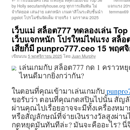
เนื้อหา
by Holly secufamilyhouse.org ทุกการเดิมพัน ไม่
แจกแรง 20%
จำกัดยอด เล่นง่าย แตกหนัก เกมคาสิโนระดับชั้นนำ
temmax69 ส
pgslot โปรโมชั่นจัดเต็ม จ่ายจริง 1 มกราคม 2025
เว็บแม่ สล็อต777 ทดลองเล่น To
เว็บแจกหนัก โปรใหม่ไฟแรง สล็อต
เสียก็มี punpro777.ceo 15 พฤศจ
เขียนบน
5 พฤศจิกายน 2025
โดย
Juan Murphy
เล่นเกมกับ สล็อต777 กด 1 คราวหย
ไหนดีมากยิ่งกว่ากัน?
ในตอนที่คุณเข้ามาเล่นเกมกับ
punpro
ขอรับว่า ตอนที่คุณกดสปินไปนั้น สัญ
ผ่านคุณไปเรื่อยอาจจะมีทั้งเครื่องหมาย
หรือสัญลักษณ์ที่จ่ายเงินรางวัลสูงผ่า
กดหยุดมันทันทีล่ะ? มันจะคืออะไร? นี่