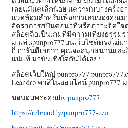
ด้วยแนวทางไหนก็ตาม มันไม่ได้ส่งผ
เลยแม้แต่เล็กน้อย แต่ว่ามันบางครั้งอา
แวดล้อมสำหรับเพื่อการเล่นของคุณมากย
อัตราการสปินต่อนาทีหรือภาวะจิตใจ
สล็อตถือเป็นเกมที่มีความเที่ยงธรรมรว
มาเล่นpunpro777บนเว็บไซต์ตรงไม่ผ่าน
ก็ การันตีเลยว่า คุณจะสนุกสนานและก
แน่แท้ มาบันเทิงใจกันได้เลย!
สล็อตเว็บใหญ่ punpro777 punpro777.
Leandro คาสิโนออนไลน์ punpro777 มา
ขอขอบพระคุณby
punpro777
https://rebrand.ly/punpro777-ceo
https://cutly.info/punpro777-ceo