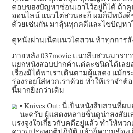
ตอบของปัญหาซ่อนเอาไว้อยู่ก็ได้ ถ้าค
ออนไลน์ แนวไต่สวนล่ะก็ ผมก็มีหนังดี
ด้วยเช่นกัน มาลุ้นทุกคดีและไขปัญหา
ดูหนังผ่านเน็ตแนวไต่สวน ท้าทุกการสังเ
ภายหลัง 037movie แนวสืบสวนมาราวหน
แยกหนังสอบปากคำแต่ละชนิดได้เลยล
เรื่องมิได้พาเราเดินตามผู้แสดง แม้กร
ร่องรอยใส่พวกเราด้วย ทำให้เราจำต้อ
นี้มากยิ่งกว่าเดิม
• Knives Out: นี่เป็นหนังสืบสวนที
นะครับ ผู้แสดงหลายชิ้นดูน่าสงสัยเ
แรงจูงใจเกี่ยวกับคดีอยู่แล้ว ทำให้พ
ความประพฤติปฏิบัติ แล้วก็ความข้องเ