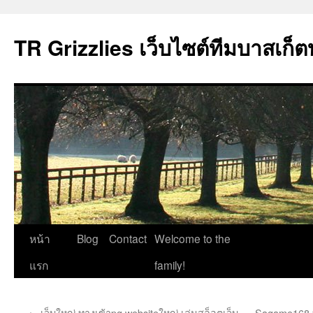
TR Grizzlies เว็บไซต์ทีมบาสเก็ต
ข้าม
หน้า
Blog
Contact
Welcome to the
ไป
แรก
family!
ยัง
←
เว็บใหญ่ ทางเข้าpg websiteใหญ่ เล่นสล็อตเว็บ
Sagame168 บา