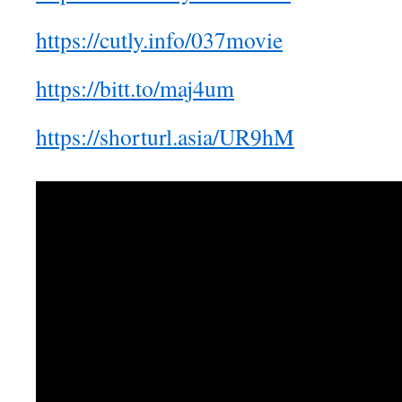
https://cutly.info/037movie
https://bitt.to/maj4um
https://shorturl.asia/UR9hM