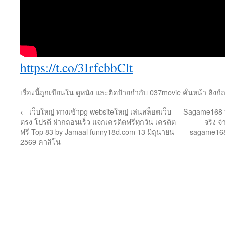
https://t.co/3IrfcbbClt
เรื่องนี้ถูกเขียนใน
ดูหนัง
และติดป้ายกำกับ
037movie
คั่นหน้า
ลิงก์
←
เว็บใหญ่ ทางเข้าpg websiteใหญ่ เล่นสล็อตเว็บ
Sagame168 บา
ตรง โปรดี ฝากถอนเร็ว แจกเครดิตฟรีทุกวัน เครดิต
จริง จ
ฟรี Top 83 by Jamaal funny18d.com 13 มิถุนายน
sagame168t
2569 คาสิโน