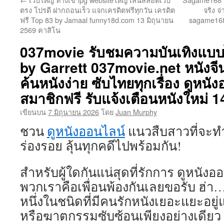
เนื้อหา
ตรง โปรดี ฝากถอนเร็ว แจกเครดิตฟรีทุกวัน เครดิต
จริง จ
ฟรี Top 83 by Jamaal funny18d.com 13 มิถุนายน
sagame168t
2569 คาสิโน
037movie รับชมความบันเทิงแบบ
by Garrett 037movie.net หนังจี
ค้นหนังง่าย ซับไทยทุกเรื่อง ดูหนั
สมาชิกฟรี รับแจ้งเตือนหนังใหม่ 
เขียนบน
7 มิถุนายน 2026
โดย
Juan Murphy
ชวน
ดูหนังออนไลน์
แนวสืบสาวที่จะท
ร่องรอย ลุ้นทุกคดีไปพร้อมกัน!
สำหรับผู้ใดกันแน่สุดที่รักการ ดูหนั
พวกเราคือเพื่อนพ้องกันเลยขอรับ ฮ่
หนึ่งในชนิดที่มีคนรักหนังเยอะแยะอยู่แ
หรือฆาตกรรมซับซ้อนเพียงอย่างเดียว แ