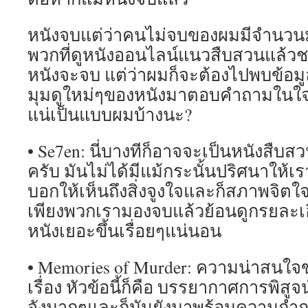
หนังจบแต่ว่าคนไม่จบของผมมีจำนวน
พวกที่ดูหนังออนไลน์แนวสืบสวนแล้ว
หนังจะจบ แต่ว่าผมก็จะต้องไปพบข้อ
มุมดูใหม่ๆของหนังมาตอบคำถามในใจตนเ
แน่เป็นแบบผมบ้างนะ?
• Se7en: นี่บางทีก็อาจจะเป็นหนังสืบสว
ครับ มันไม่ได้มีแม้กระนั้นปริศนาให้เร
บอกให้เห็นถึงสิ่งจูงใจและก็สภาพจิตใ
เพียงพวกเรามองจบแล้วย้อนดูกรยละเอี
หนังเยอะขึ้นเรื่อยๆแน่นอน
• Memories of Murder: ความน่าสนใจ
เรื่อง หัวข้อนี้ก็คือ บรรยากาศการพิสู
จังมากๆและก็มันยังมาพร้อมความกำก