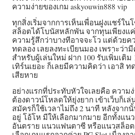
ความง่ายของเกม askyouwin888 vip
ทุกสิ่งเริ่มจากการเห็นเพื่อนฝูงแชร์ใน
สล็อตได้โบนัสหลักพัน จากทุนเพียงแค่
ความรู้สึกว่าบางทีอาจจะโว แต่ด้วยค
ทดลอง เลยลงทะเบียนมอง เพราะว่ามีค
สำหรับผู้เล่นใหม่ ฝาก 100 รับเพิ่มเติ
เทิร์นเยอะ ก็เลยมีความคิดว่า เอาสิ ทดล
เสียหาย
อย่างแรกที่ประทับหัวใจเลยคือ ความง่
ต้องดาวน์โหลดให้ยุ่งยาก เข้าเว็บก็เล่น
สมัครก็ใช้เวลาไม่ถึง 2 นาที หลังจากนั
อยู่ โอ้โห มีให้เลือกมากมาย อีกทั้งแน
อันตราย แนวแฟนตาซี หรือแนวสล็อตผล
เลือกเกมแรกจากค่าย PG Slot เนื่องจ