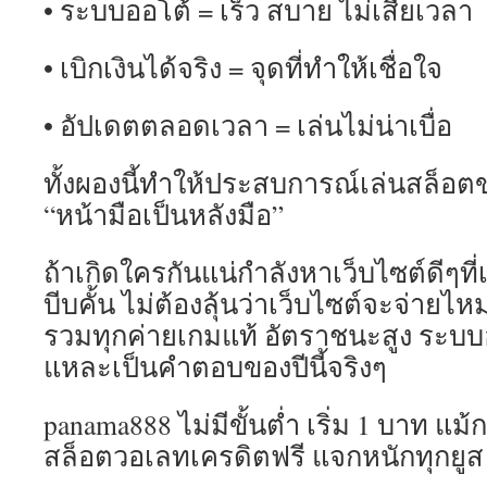
• ระบบออโต้ = เร็ว สบาย ไม่เสียเวลา
• เบิกเงินได้จริง = จุดที่ทำให้เชื่อใจ
• อัปเดตตลอดเวลา = เล่นไม่น่าเบื่อ
ทั้งผองนี้ทำให้ประสบการณ์เล่นสล็อตข
“หน้ามือเป็นหลังมือ”
ถ้าเกิดใครกันแน่กำลังหาเว็บไซต์ดีๆที
บีบคั้น ไม่ต้องลุ้นว่าเว็บไซต์จะจ่ายไ
รวมทุกค่ายเกมแท้ อัตราชนะสูง ระบบออ
แหละเป็นคำตอบของปีนี้จริงๆ
panama888 ไม่มีขั้นต่ำ เริ่ม 1 บาท แม
สล็อตวอเลทเครดิตฟรี แจกหนักทุกยูส