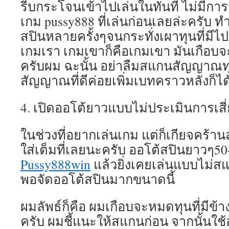
รีบกระโจนเข้าไปเล่นในทันที ไม่มี
เกม pussy888 ที่เล่นก่อนเลยล่ะครับ
สปินหลายครั้งๆจนกระทั่งเผาทุนที่มีไ
เกมเรา เกมเขาก็คือเกมเขา มันเกือบจะ
ครับผม ฉะนั้น อย่าลืมสแกนสัญญาณ
สัญญาณที่ดีค่อยเพิ่มเบทคราวหลังก็ได
4. เปิดออโต้ยาวแบบไม่ประเมินการเสี่
ในช่วงที่อยากเล่นเกม แต่ก็เกียจคร้า
ใส่เต็มที่เลยนะครับ ออโต้สปินยาวๆ5
Pussy888win
แล้วยิ่งเคยเล่นแบบไม
พอจัดออโต้สปินมากขนาดนี้
ผมลัพธ์ก็คือ ผมเกือบจะหมดทุนที่มีข้า
ครับ ผมชี้แนะให้สแกนก่อน จากนั้นใช้