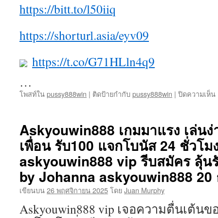
https://bitt.to/l50iiq
https://shorturl.asia/eyv09
https://t.co/G71HLln4q9
…
โพสท์ใน
pussy888win
|
ติดป้ายกำกับ
pussy888win
|
ปิดความเห็น
ส
Askyouwin888 เกมมาแรง เล่นง่า
เพื่อน รับ100 แจกโบนัส 24 ชั่วโม
askyouwin888 vip รีบสมัคร ลุ้น
by Johanna askyouwin888 20 
เขียนบน
26 พฤศจิกายน 2025
โดย
Juan Murphy
Askyouwin888 vip เจอความตื่นเต้นข
ช