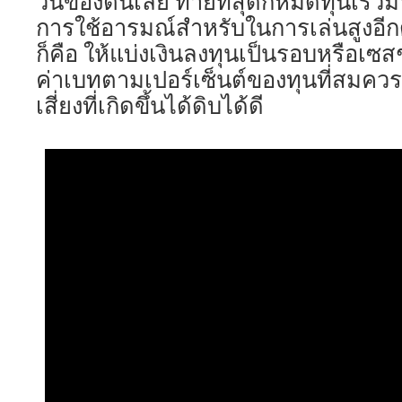
วันของตนเลย ท้ายที่สุดก็หมดทุนเร็วมา
การใช้อารมณ์สำหรับในการเล่นสูงอีก
ก็คือ ให้แบ่งเงินลงทุนเป็นรอบหรือเซสชั
ค่าเบทตามเปอร์เซ็นต์ของทุนที่สมคว
เสี่ยงที่เกิดขึ้นได้ดิบได้ดี