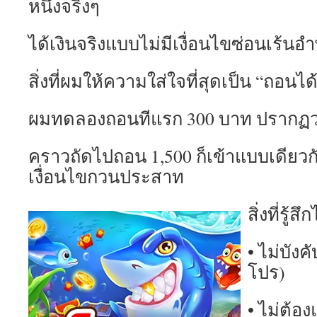
หนึ่งจริงๆ
ได้เงินจริงแบบไม่มีเงื่อนไขซ่อนเร้นอ
สิ่งที่ผมให้ความใส่ใจที่สุดเป็น “ถอนไ
ผมทดลองถอนทีแรก 300 บาท ปรากฏว่า
คราวถัดไปถอน 1,500 ก็เข้าแบบเดียวกัน 
เงื่อนไขกวนประสาท
สิ่งที่รู้ส
• ไม่บังค
โปร)
• ไม่ต้อ