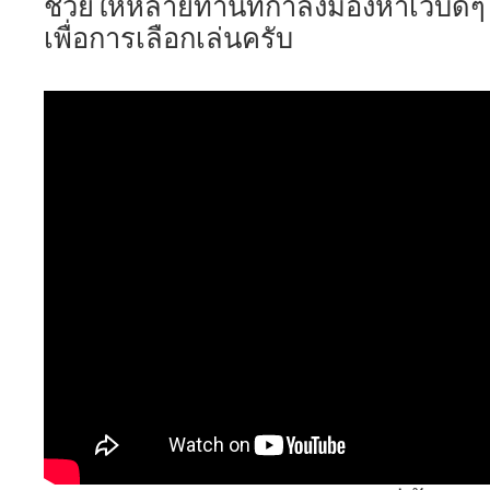
ช่วยให้หลายท่านที่กำลังมองหาเว็บดี
เพื่อการเลือกเล่นครับ