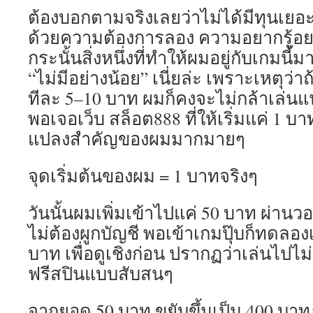
ต้องบอกตามจริงเลยว่าไม่ได้มีทุนเยอะ
ด้วยความต้องการลอง ความอยากรู้อยาก
กระนั้นสิ่งหนึ่งที่ทำให้ผมอยู่กับเกมนี้ม
“ไม่มีอย่างน้อย” เนี่ยล่ะ เพราะเหตุว่าถ
ทีละ 5–10 บาท ผมก็คงจะไม่กล้าเล่นแน
พอเจอเว็บ สล็อต888 ที่ให้เริ่มแค่ 1 บ
แปลงสำคัญของผมมากมายๆ
จุดเริ่มต้นของผม = 1 บาทจริงๆ
วันนั้นผมเพิ่มเข้าไปแค่ 50 บาท ผ่าน
ไม่ต้องผูกบัญชี พอเข้าเกมปุ๊บก็ทดลอง
บาท เพื่อดูเชิงก่อน ปรากฏว่าเล่นไปไม่ถึ
ฟรีสปินแบบสับสนๆ
จากยอด 50 บาท ขยับขึ้นเป็น 400 บา