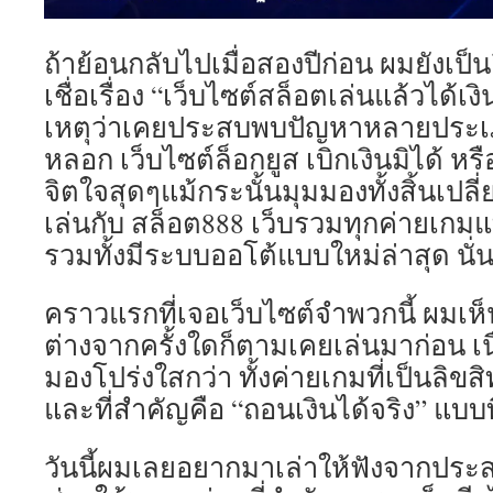
ถ้าย้อนกลับไปเมื่อสองปีก่อน ผมยังเป็นอ
เชื่อเรื่อง “เว็บไซต์สล็อตเล่นแล้วได้เงิ
เหตุว่าเคยประสบพบปัญหาหลายประเภท 
หลอก เว็บไซต์ล็อกยูส เบิกเงินมิได้
จิตใจสุดๆแม้กระนั้นมุมมองทั้งสิ้นเปลี่
เล่นกับ สล็อต888 เว็บรวมทุกค่ายเกมแท
รวมทั้งมีระบบออโต้แบบใหม่ล่าสุด นั
คราวแรกที่เจอเว็บไซต์จำพวกนี้ ผมเห็
ต่างจากครั้งใดก็ตามเคยเล่นมาก่อน เน
มองโปร่งใสกว่า ทั้งค่ายเกมที่เป็นลิขสิ
และที่สำคัญคือ “ถอนเงินได้จริง” แบบ
วันนี้ผมเลยอยากมาเล่าให้ฟังจากประส