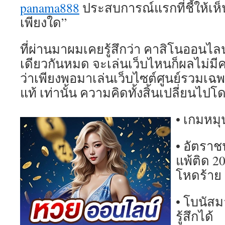
panama888
ประสบการณ์แรกที่ชี้ให้เห
เพียงใด”
ที่ผ่านมาผมเคยรู้สึกว่า คาสิโนออนไล
เดียวกันหมด จะเล่นเว็บไหนก็ผลไม่มี
ว่าเพียงพอมาเล่นเว็บไซต์ศูนย์รวมเฉพา
แท้ เท่านั้น ความคิดทั้งสิ้นเปลี่ยนไปโ
• เกมหมุน
• อัตราชน
แพ้ติด 2
โหดร้าย
• โบนัสม
รู้สึกได้