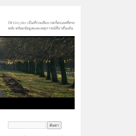
TR Grizzlies เป็นที่รวมทีมบาสเก็ตบอลที่ทรง
พลัง พร้อมข้อมูลและเหตุการณ์ที่น่าตื่นเต้น