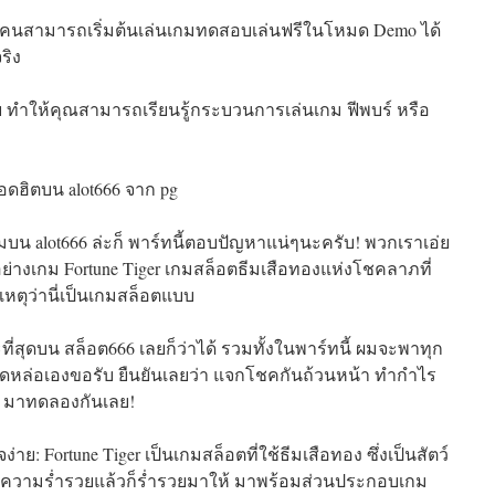
ุกคนสามารถเริ่มต้นเล่นเกมทดสอบเล่นฟรีในโหมด Demo ได้
ริง
ย ทำให้คุณสามารถเรียนรู้กระบวนการเล่นเกม ฟีพบร์ หรือ
ยอดฮิตบน alot666 จาก pg
บน alot666 ล่ะก็ พาร์ทนี้ตอบปัญหาแน่ๆนะครับ! พวกเราเอ่ย
ย่างเกม Fortune Tiger เกมสล็อตธีมเสือทองแห่งโชคลาภที่
เหตุว่านี่เป็นเกมสล็อตแบบ
ที่สุดบน สล็อต666 เลยก็ว่าได้ รวมทั้งในพาร์ทนี้ ผมจะพาทุก
สุดหล่อเองขอรับ ยืนยันเลยว่า แจกโชคกันถ้วนหน้า ทำกำไร
อน มาทดลองกันเลย!
าย: Fortune Tiger เป็นเกมสล็อตที่ใช้ธีมเสือทอง ซึ่งเป็นสัตว์
าความร่ำรวยแล้วก็ร่ำรวยมาให้ มาพร้อมส่วนประกอบเกม