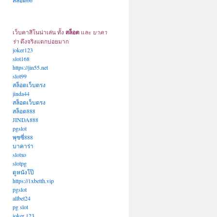
สล็อต66
เว็บคาสิโนน่าเล่น ทั้ง
สล็อต
และ
บาคา
ร่า
ตึงจริงแตกบ่อยมาก
joker123
slot168
https://jin55.net
slot99
สล็อตเว็บตรง
jinda44
สล็อตเว็บตรง
สล็อต888
JINDA888
pgslot
พุซซี่888
บาคาร่า
slotxo
slotpg
ดูหนังโป๊
https://1xbetth.vip
pgslot
allbet24
pg slot
joker 123