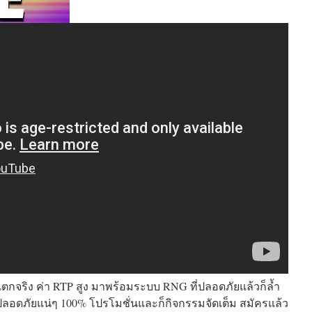
กแตกจริง ค่า RTP สูง มาพร้อมระบบ RNG ที่ปลอดภัยแล้วก็ล้ำ
ปลอดภัยแน่ๆ 100% โปรโมชั่นและก็กิจกรรมจัดเต็ม สมัครแล้ว