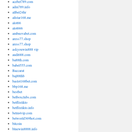
acebet789.com
adm789.info
allbet24hr
allstar168.me
alot66
alot666
ambnovabet.com
aress77.shop
aress77.shop
askyouwin888 vip
audi688.com
ba88th.com
babet555.com
Baccarat
baj88thb
baslot168bet.com
bbp168.me
bestbet
betboxclubs.com
betflixtikto
betflixtikto.info
betm4vip.com
betworld369hot.com
bitcoin
bluewin8888.info