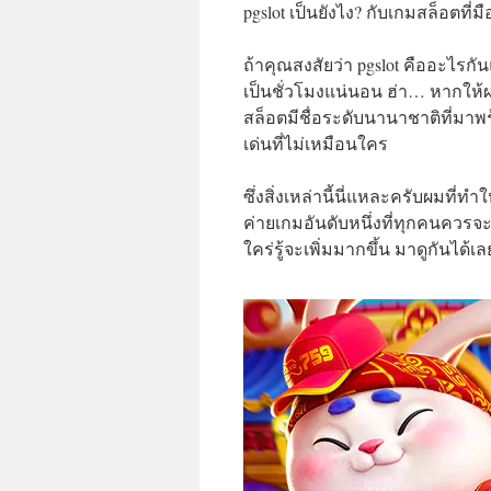
pgslot เป็นยังไง? กับเกมสล็อตที
ถ้าคุณสงสัยว่า pgslot คืออะไรกั
เป็นชั่วโมงแน่นอน ฮ่า… หากให้ผมช
สล็อตมีชื่อระดับนานาชาติที่ม
เด่นที่ไม่เหมือนใคร
ซึ่งสิ่งเหล่านี้นี่แหละครับผมที่
ค่ายเกมอันดับหนึ่งที่ทุกคนควรจ
ใคร่รู้จะเพิ่มมากขึ้น มาดูกันได้เล