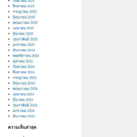
กันยายน 2025
สิงหาคม 2025
กรกฎาคม 2025
มิถุนายน 2025
พฤษภาคม 2025
เมษายน 2025
มีนาคม 2025
กุมภาพันธ์ 2025
มกราคม 2025
ธันวาคม 2024
พฤศจิกายน 2024
ตุลาคม 2024
กันยายน 2024
สิงหาคม 2024
กรกฎาคม 2024
มิถุนายน 2024
พฤษภาคม 2024
เมษายน 2024
มีนาคม 2024
กุมภาพันธ์ 2024
มกราคม 2024
ธันวาคม 2023
ความเห็นล่าสุด