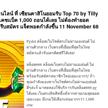
ไลน์ ที่ เซียนคาสิโนยอมรับ Top 70 by Tilly
แคชแบ็ค 1,000 ถอนได้เลย ไม่ต้องทำยอด
รีบสมัคร แจ็ตพอตกำลังขึ้น 11 November 68
Pgslot สล็อตเว็บไซต์ตรงไม่ผ่านเอเย่นต์ ไม่
ผ่านตัวกลาง เว็บตรงที่เยี่ยมที่สุดในไทย
สมัครแล้วรับเครดิตฟรีได้เลย!
สล็อต666 สล็อตเว็บตรงไม่ผ่านเอเย่นต์ ไม่
ผ่านตัวกลาง เว็บตรงที่เยี่ยมที่สุดในไทย
พร้อมรับสมัครสมาชิกใหม่เยอะมากๆ! ถ้า
คุณกำลังมองหาเว็บไซต์ตรงไม่ผ่านเอเย่นต์
ดีๆล่ะก็ มาทดลองใช้บริการกับสล็อต666 pg
ได้เลย เว็บตรงลิขสิทธิ์แท้จากค่ายเกมสุดยอด
เยอะแยะ มีเกมให้เลือกเล่นมากกว่า 1,000
เกม