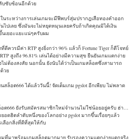
สลับซับซ้อนอีกด้วย
ในระหว่างการเล่นเกมจะมีฟีพบร์สุ่มปรากฎเสือทองคำออก
ันไปเลย ซึ่งมันจะไม่หยุดหมุนเลยครับถ้าเกิดคุณมิได้เงิน
่มขึ้นเยอะแยะแน่ๆครับผม
ี่ดีควรมีค่า RTP สูงยิ่งกว่า 96% แล้วก็ Fortune Tiger ก็ตีโจทย์
า RTP สูงถึง 96.81% เล่นได้อย่างมีความสุข ยืนยันเกมแตกง่าย
ม่ต้องสงสัย นอกนั้น ยังนับได้ว่าเป็นเกมสล็อตซึ่งสามารถ
กด้วย
็อต666 ได้แล้ววันนี้! จัดเต็มเกม pgslot อีกเพียบ ไม่พลาด
ล็อต666 ยังรับสมัครสมาชิกใหม่จำนวนไม่ใช่น้อยอยู่ครับ ฮ่า…
กมยอดฮิตลำดับหนึ่งของโลกอย่าง pgslot มากขึ้นเรื่อยๆแล้ว
อกสิ่งที่ดีที่สุดให้กับ
ดนิยมที่มาพร้อมเกมสล็อตมากมาย รับรองความแตกง่ายแตกจริง