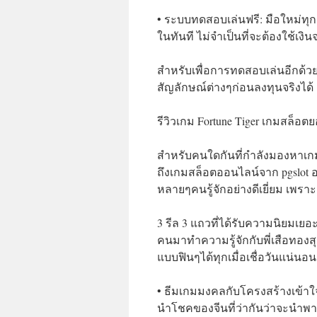
• ระบบทดสอบเล่นฟรี: มือใหม่ท
ในทันที ไม่จำเป็นที่จะต้องใช้เงินจ
สำหรับเพื่อการทดสอบเล่นอีกด้ว
สัญลักษณ์ต่างๆก่อนลงทุนจริงได้
รีวิวเกม Fortune Tiger เกมสล็อต
สำหรับคนใดกันที่กำลังมองหาเกม
ถึงเกมสล็อตออนไลน์จาก pgslot อ
หลายๆคนรู้จักอย่างดีเยี่ยม เพราะ
3 รีล 3 แถวที่ได้รับความนิยมเยอะ
คนมาทำความรู้จักกับพี่เสือทอง
แบบฟินๆได้ทุกเมื่อเชื่อวันแน่น
• ธีมเกมมงคลกับโครงสร้างเข้าใจง่
นำโชคของจีนที่ว่ากันว่าจะนำพ