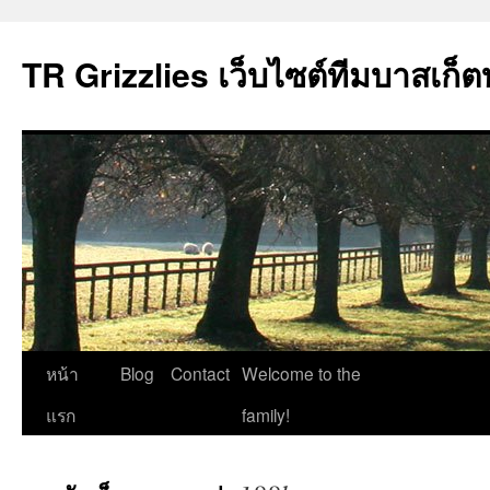
TR Grizzlies เว็บไซต์ทีมบาสเก็ต
ข้าม
หน้า
Blog
Contact
Welcome to the
ไป
แรก
family!
ยัง