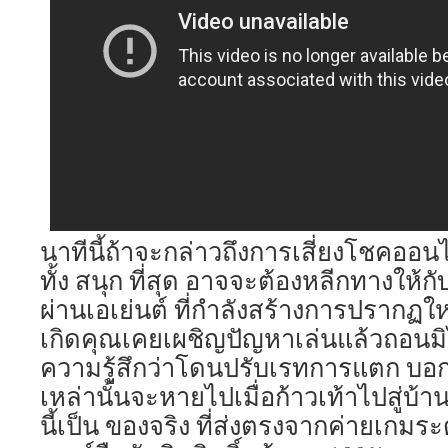
นาทีนี้ถ้าจะกล่าวถึงการเสี่ยงโชคออนไลน
ทั้ง สนุก ที่สุด อาจจะต้องหลีกทางให้กับ
ผ่านเอเย่นต์ ที่กำลังสร้างการปรากฏใหม่
เกิดคุณเคยเผชิญปัญหาเล่นแล้วถอนมิไ
ความรู้สึกว่าโดนปรับเรทการแตก บอกเ
เหล่านั้นจะหายไปเมื่อก้าวเท้าไปสู่บ้าน
นี้เป็น ของจริง ที่ส่งตรงจากค่ายเกม