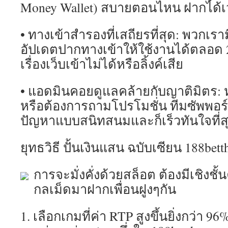
Money Wallet) สบายตอนไหน ฝากได้เว
• ทางเข้าสำรองที่เสถียรที่สุด: พวก
อัปเดตปากทางเข้าให้ใช้งานได้ตลอด 2
เรื่องเว็บเข้าไม่ได้หรือลิ้งค์เสีย
• แอดมินคอยดูแลคล้ายกับญาติมิตร:
หรือต้องการถามโปรโมชั่น ทีมซัพพอ
ปัญหาแบบสนิทสนมและก็เร็วทันใจที่ส
ยุทธวิธี ปั้นเงินแสน ฉบับเซียน 188bett
การจะมั่งคั่งด้วยสล็อต ต้องมีเชิงชั้
กลเม็ดมาฝากเพื่อนฝูงๆกัน
1. เลือกเกมที่ค่า RTP สูงขึ้นยิ่งกว่า 