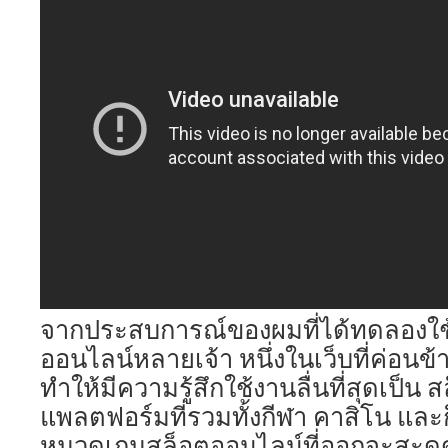
ระบบ
ไว
ฝาก
ถอน
สะดวก
เว็บ
ใหญ่
188betths.c
ใหม่
ล่าสุด
Top
6
by
Lolita
10
websiteตรง
จากประสบการณ์ของผมที่ได้ทดลองใช้
June
2026
ออนไลน์หลายเจ้า หนึ่งในเว็บที่ค่อนข
ทำให้มีความรู้สึกใช้งานลื่นที่สุดเป็น 
แพลตฟอร์มที่รวมทั้งกีฬา คาสิโน และก็
หมวดเกมสล็อตออนไลน์ที่ออกจะสะด