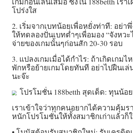
เกมก่อนเล่นเสมอ ซึ่งใน 188betth เราเ
โปร่งใส
2. เริ่มจากเบทน้อยเพื่อหยั่งท่าที: อย่
ให้ทดลองปั่นเบทต่ำๆเพื่อมอง “จังหวะ
จ่ายของเกมนั้นๆก่อนสัก 20-30 รอบ
3. แปลงเกมเมื่อได้กำไร: ถ้าเกิดเกมไ
พักหรือย้ายเกมโดยทันที อย่าไปฝืนเล่
นะจ๊ะ
โปรโมชั่น 188betth สุดเด็ด: ทุนน้อยก็
เราเข้าใจว่าทุกคนอยากได้ความคุ้มรา
หนักโปรโมชั่นให้ทั้งสมาชิกเก่าแล้วก็ใ
• โบนัสต้อนรับสมาชิกใหม่: รับเครดิตเพิ