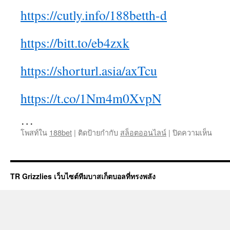
https://cutly.info/188betth-d
https://bitt.to/eb4zxk
https://shorturl.asia/axTcu
https://t.co/1Nm4m0XvpN
…
บน
โพสท์ใน
188bet
|
ติดป้ายกำกับ
สล็อตออนไลน์
|
ปิดความเห็น
188b
เล่น
ง่าย
แตก
TR Grizzlies เว็บไซต์ทีมบาสเก็ตบอลที่ทรงพลัง
จริง
เพื่อ
คน
ไทย
ทุก