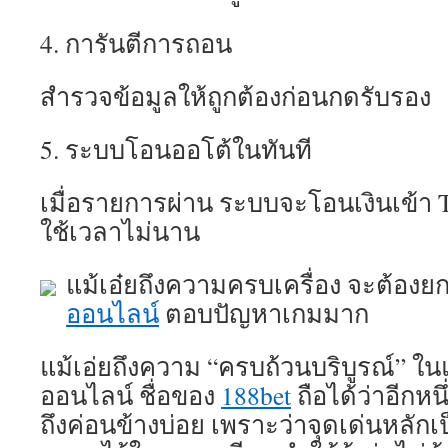
4. การันตีการถอน
สำรวจข้อมูลให้ถูกต้องก่อนกดรับรอง
5. ระบบโอนออโต้ในทันที
เมื่อรายการผ่าน ระบบจะโอนเงินเข้า Tr
ใช้เวลาไม่นาน
แม้เอ๋ยถึงความครบเครื่อง จะต้องยก
ออนไลน์
ตอบปัญหาเกมมาก
แม้เอ่ยถึงความ “ครบถ้วนบริบูรณ์” ใน
ออนไลน์ ชื่อของ
188bet
ถือได้ว่าอีกหน
ถึงค่อนข้างบ่อย เพราะว่าจุดเด่นหลั