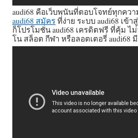
audi68 คือเว็บพนันที่ตอบโจทย์ทุกควา
audi68 สมัคร
ที่ง่าย ระบบ audi68 เข้าส
ก็โปรโมชั่น audi68 เครดิตฟรี ที่คุ้ม ไ
โน สล็อต กีฬา หรือลอตเตอรี่ audi68 ม