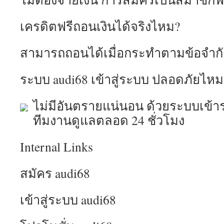
เครดิตฟรีถอนเงินได้จริงไหม?
สามารถถอนได้เมื่อกระทำตามข้อจำกัด
ระบบ audi68 เข้าสู่ระบบ ปลอดภัยไหม
ไม่มีอันตรายแน่นอน ด้วยระบบเข้าร
ทีมงานดูแลตลอด 24 ชั่วโมง
Internal Links
สมัคร audi68
เข้าสู่ระบบ audi68