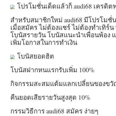
โปรโมชั่นเด็ดแล้วก็ audi68 เครดิตฟ
สำหรับสมาชิกใหม่ audi68 มีโปรโมชั่น 
เมื่อสมัคร ไม่ต้องแชร์ ไม่ต้องทำเทิร
โบนัสรายวัน โบนัสแนะนำเพื่อนพ้อง แล
เพิ่มโอกาสในการทำเงิน
โบนัสยอดฮิต
โบนัสฝากหนแรกรับเพิ่ม 100%
กิจกรรมสะสมแต้มแลกเปลี่ยนของขวั
คืนยอดเสียรายวันสูงสุด 10%
กรรมวิธีการ audi68 สมัคร ง่ายๆ