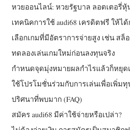
หวยออนไลน์: หวยรัฐบาล ลอตเตอรี่หุ้น 
เทคนิคการใช้ audi68 เครดิตฟรี ให้ได
เลือกเกมที่มีอัตราการจ่ายสูง เช่น สล็
ทดลองเล่นเกมใหม่ก่อนลงทุนจริง
กำหนดจุดมุ่งหมายผลกำไรแล้วก็หยุดเล่
ใช้โปรโมชั่นร่วมกับการเล่นเพื่อเพิ่มทุ
ปริศนาที่พบมาก (FAQ)
สมัคร audi68 มีค่าใช้จ่ายหรือเปล่า?
ไม่ต้องจ่ายเงิน การสมัครเป็นสมาชิกฟ