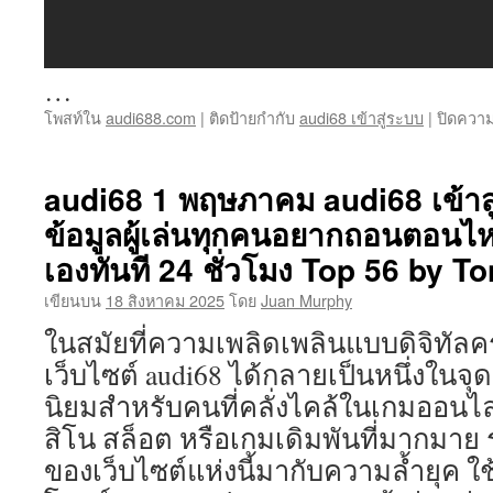
…
โพสท์ใน
audi688.com
|
ติดป้ายกำกับ
audi68 เข้าสู่ระบบ
|
ปิดความ
audi68 1 พฤษภาคม audi68 เข้าส
ข้อมูลผู้เล่นทุกคนอยากถอนตอนไ
เองทันที 24 ชั่วโมง Top 56 by To
เขียนบน
18 สิงหาคม 2025
โดย
Juan Murphy
ในสมัยที่ความเพลิดเพลินแบบดิจิทั
เว็บไซต์ audi68 ได้กลายเป็นหนึ่งใ
นิยมสำหรับคนที่คลั่งไคล้ในเกมออนไล
สิโน สล็อต หรือเกมเดิมพันที่มากมาย
ของเว็บไซต์แห่งนี้มากับความล้ำยุค 