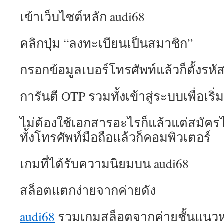
เข้าเว็บไซต์หลัก audi68
คลิกปุ่ม “ลงทะเบียนเป็นสมาชิก”
กรอกข้อมูลเบอร์โทรศัพท์แล้วก็ตั้งรหั
การันตี OTP รวมทั้งเข้าสู่ระบบเพื่อเริ่
ไม่ต้องใช้เอกสารอะไรก็แล้วแต่สมัครไ
ทั้งโทรศัพท์มือถือแล้วก็คอมพิวเตอร์
เกมที่ได้รับความนิยมบน audi68
สล็อตแตกง่ายจากค่ายดัง
audi68
รวมเกมสล็อตจากค่ายชั้นแนวหน