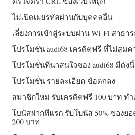
ตรวจตรา URL ของเว็บให้ถูก
ไม่เปิดเผยรหัสผ่านกับบุคคลอื่น
เลี่ยงการเข้าสู่ระบบผ่าน Wi-Fi สาธา
โปรโมชั่น audi68 เครดิตฟรี ที่ไม่ส
โปรโมชั่นที่น่าสนใจของ audi68 มีดังนี้
โปรโมชั่น รายละเอียด ข้อตกลง
สมาชิกใหม่ รับเครดิตฟรี 100 บาท ทำเท
โบนัสฝากทีแรก รับโบนัส 50% ของยอ
200 บาท