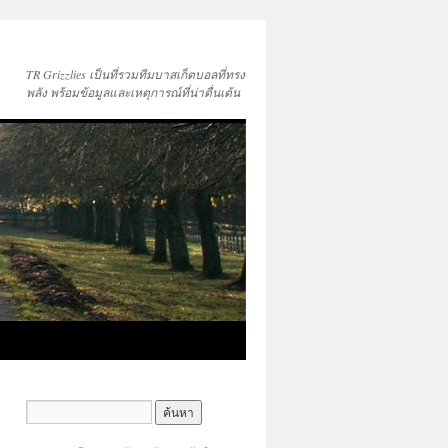
TR Grizzlies เป็นที่รวมทีมบาสเก็ตบอลที่ทรง
พลัง พร้อมข้อมูลและเหตุการณ์ที่น่าตื่นเต้น