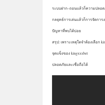
ระบบฝาก–ถอนแล้วก็ความปลอด
กลยุทธ์การเล่นแล้วก็การจัดก
ปัญหาที่พบได้บ่อย
สรุป: เพราะเหตุใดจำต้องเลือก ki
จุดแข็งของ kingxxxbet
ปลอดภัยและเชื่อถือได้