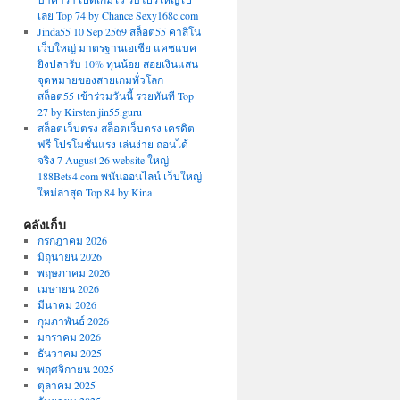
เลย Top 74 by Chance Sexy168c.com
Jinda55 10 Sep 2569 สล็อต55 คาสิโน
เว็บใหญ่ มาตรฐานเอเชีย แคชแบค
ยิงปลารับ 10% ทุนน้อย สอยเงินแสน
จุดหมายของสายเกมทั่วโลก
สล็อต55 เข้าร่วมวันนี้ รวยทันที Top
27 by Kirsten jin55.guru
สล็อตเว็บตรง สล็อตเว็บตรง เครดิต
ฟรี โปรโมชั่นแรง เล่นง่าย ถอนได้
จริง 7 August 26 website ใหญ่
188Bets4.com พนันออนไลน์ เว็บใหญ่
ใหม่ล่าสุด Top 84 by Kina
คลังเก็บ
กรกฎาคม 2026
มิถุนายน 2026
พฤษภาคม 2026
เมษายน 2026
มีนาคม 2026
กุมภาพันธ์ 2026
มกราคม 2026
ธันวาคม 2025
พฤศจิกายน 2025
ตุลาคม 2025