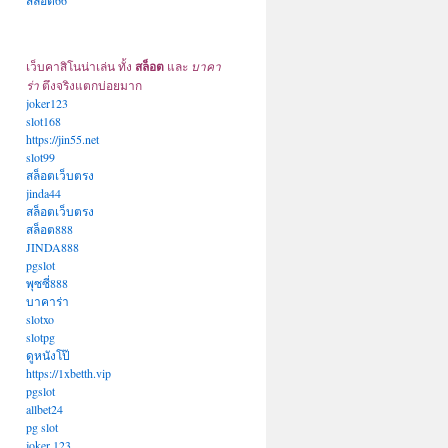
สล็อต66
เว็บคาสิโนน่าเล่น ทั้ง
สล็อต
และ
บาคา
ร่า
ตึงจริงแตกบ่อยมาก
joker123
slot168
https://jin55.net
slot99
สล็อตเว็บตรง
jinda44
สล็อตเว็บตรง
สล็อต888
JINDA888
pgslot
พุซซี่888
บาคาร่า
slotxo
slotpg
ดูหนังโป๊
https://1xbetth.vip
pgslot
allbet24
pg slot
joker 123