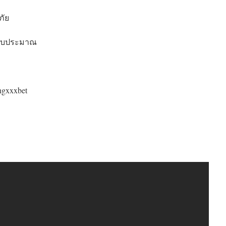
ภัย
ารงบประมาณ
ngxxxbet