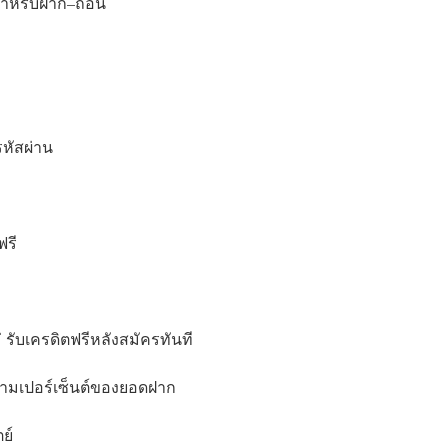
ทสำหรับฝาก–ถอน
รหัสผ่าน
ฟรี
 รับเครดิตฟรีหลังสมัครทันที
ตามเปอร์เซ็นต์ของยอดฝาก
ย์