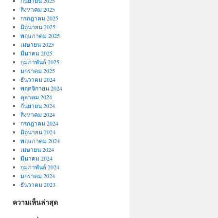
กันยายน 2025
สิงหาคม 2025
กรกฎาคม 2025
มิถุนายน 2025
พฤษภาคม 2025
เมษายน 2025
มีนาคม 2025
กุมภาพันธ์ 2025
มกราคม 2025
ธันวาคม 2024
พฤศจิกายน 2024
ตุลาคม 2024
กันยายน 2024
สิงหาคม 2024
กรกฎาคม 2024
มิถุนายน 2024
พฤษภาคม 2024
เมษายน 2024
มีนาคม 2024
กุมภาพันธ์ 2024
มกราคม 2024
ธันวาคม 2023
ความเห็นล่าสุด