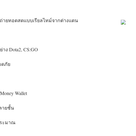
กร ถ่ายทอดสดแบบเรียลไทม์จากต่างแดน
่าง Dota2, CS:GO
ดภัย
Money Wallet
ายชั้น
ประมาณ