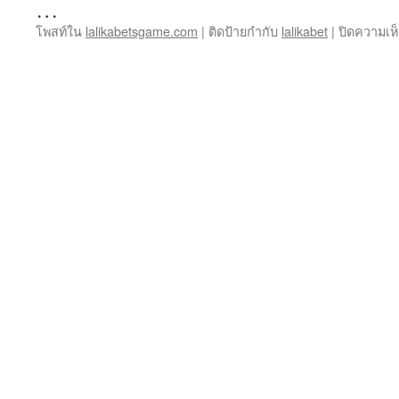
…
โพสท์ใน
lalikabetsgame.com
|
ติดป้ายกำกับ
lalikabet
|
ปิดความเห