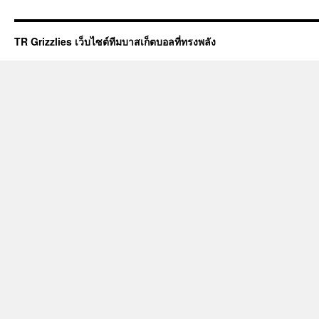
TR Grizzlies เว็บไซต์ทีมบาสเก็ตบอลที่ทรงพลัง