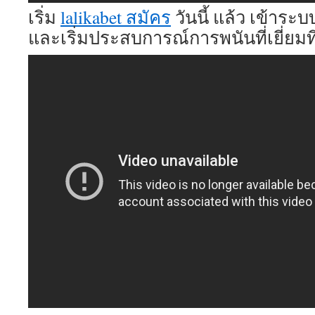
เริ่ม
lalikabet สมัคร
วันนี้ แล้ว เข้าระบ
และเริ่มประสบการณ์การพนันที่เยี่ยมท