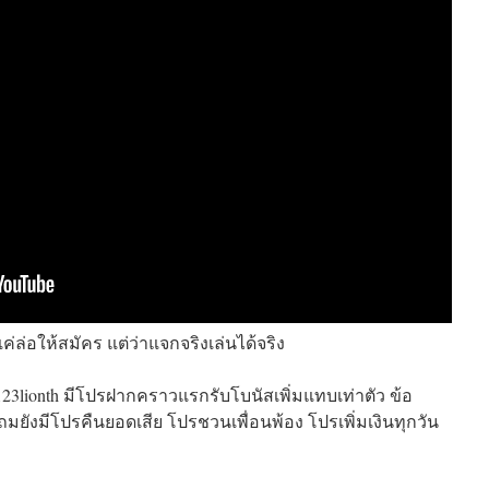
แค่ล่อให้สมัคร แต่ว่าแจกจริงเล่นได้จริง
123lionth มีโปรฝากคราวแรกรับโบนัสเพิ่มแทบเท่าตัว ข้อ
แถมยังมีโปรคืนยอดเสีย โปรชวนเพื่อนพ้อง โปรเพิ่มเงินทุกวัน