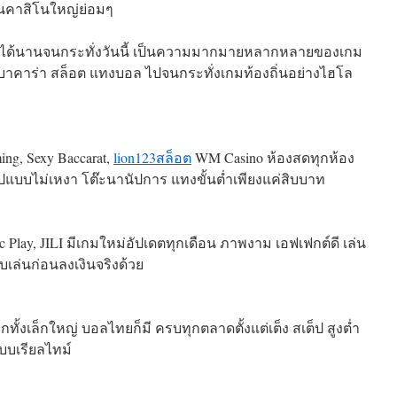
นคาสิโนใหญ่ย่อมๆ
lionth ได้นานจนกระทั่งวันนี้ เป็นความมากมายหลากหลายของเกม
แต่บาคาร่า สล็อต แทงบอล ไปจนกระทั่งเกมท้องถิ่นอย่างไฮโล
ing, Sexy Baccarat,
lion123สล็อต
WM Casino ห้องสดทุกห้อง
ยไปแบบไม่เหงา โต๊ะนานัปการ แทงขั้นต่ำเพียงแค่สิบบาท
c Play, JILI มีเกมใหม่อัปเดตทุกเดือน ภาพงาม เอฟเฟกต์ดี เล่น
บเล่นก่อนลงเงินจริงด้วย
ทั้งเล็กใหญ่ บอลไทยก็มี ครบทุกตลาดตั้งแต่เต็ง สเต็ป สูงต่ำ
แบบเรียลไทม์