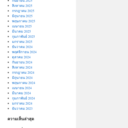
กันยายน 2025
สิงหาคม 2025
กรกฎาคม 2025
มิถุนายน 2025
พฤษภาคม 2025
เมษายน 2025
มีนาคม 2025
กุมภาพันธ์ 2025
มกราคม 2025
ธันวาคม 2024
พฤศจิกายน 2024
ตุลาคม 2024
กันยายน 2024
สิงหาคม 2024
กรกฎาคม 2024
มิถุนายน 2024
พฤษภาคม 2024
เมษายน 2024
มีนาคม 2024
กุมภาพันธ์ 2024
มกราคม 2024
ธันวาคม 2023
ความเห็นล่าสุด