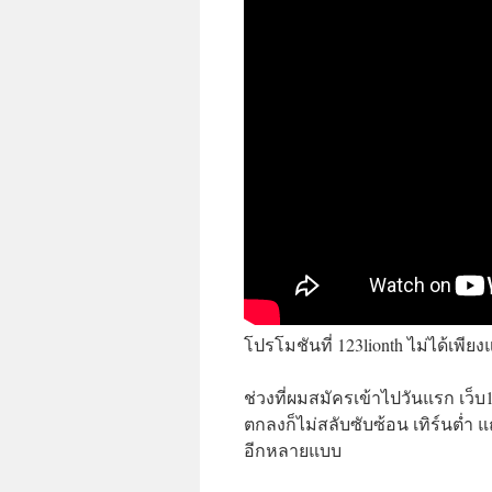
โปรโมชันที่ 123lionth ไม่ได้เพียง
ช่วงที่ผมสมัครเข้าไปวันแรก เว็บ
ตกลงก็ไม่สลับซับซ้อน เทิร์นต่ำ 
อีกหลายแบบ