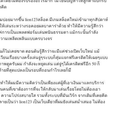
นใดโดยไม่ต้องรับรองอะไรมาก ไม่โยนปัญหาให้ลูกค้าแบกรับ
งคิด
่มบ่อยมากขึ้น lion123สล็อต มีเกมสล็อตใหม่เข้ามาทุกสัปดาห์
ให้เล่นระหว่างรอคอยผลบาคาร่าด้วย ทำให้มีความรู้สึกว่า
ียงแค่การเป็นแพลตฟอร์มเล่นพนันธรรมดา แม้กระนั้นกำลัง
มความเพลิดเพลินแบบครบวงจร
ก็ไม่เคยขาด ตอนต้นรู้สึกว่าจะมีแค่ช่วงเปิดเว็บใหม่ แม้
เวียนเรื่อยบางครั้งเล่นจู่ๆระบบก็สุ่มแจกฟรีเครดิตให้เฉยๆแบบ
าพดูครับผม กำลังจะหยุดเล่น แต่จู่ๆได้เครดิตฟรีอีก 50 ก็
ท้ายที่สุดแปลงเป็นรอบที่ถอนกำไรเลยก็มี
เคยทำให้ผมมีความคิดว่าเป็นเพียงแค่ผู้ที่เอาเงินมาแลกบริการ
นคนที่เขาต้องการที่จะให้กลับมาเล่นเรื่อยโดยไม่ต้องเอา
ความโปร่งสบายใส รวมทั้งระบบที่มันเวิร์ก จากเดิมที่เคยคิด
ยเป็นว่า lion123 เป็นเว็บเดียวที่ผมยังเล่นสม่ำเสมอ ไม่ต้อง