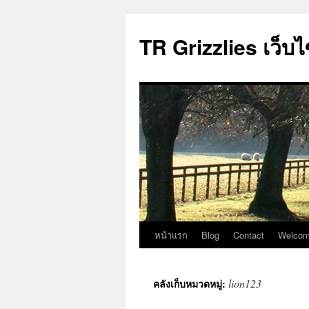
TR Grizzlies เว็บไ
หน้าแรก
Blog
Contact
Welcome
ข้าม
ไป
lion123
คลังเก็บหมวดหมู่:
ยัง