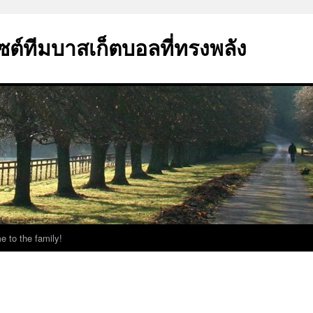
ซต์ทีมบาสเก็ตบอลที่ทรงพลัง
 to the family!