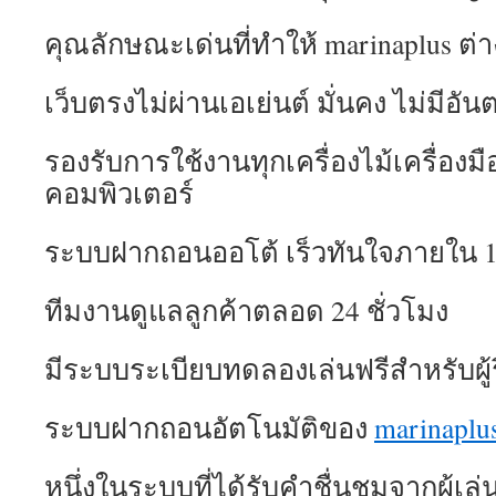
คุณลักษณะเด่นที่ทำให้ marinaplus ต่า
เว็บตรงไม่ผ่านเอเย่นต์ มั่นคง ไม่มีอั
รองรับการใช้งานทุกเครื่องไม้เครื่องมือ 
คอมพิวเตอร์
ระบบฝากถอนออโต้ เร็วทันใจภายใน 10
ทีมงานดูแลลูกค้าตลอด 24 ชั่วโมง
มีระบบระเบียบทดลองเล่นฟรีสำหรับผู้ริ
ระบบฝากถอนอัตโนมัติของ
marinaplu
หนึ่งในระบบที่ได้รับคำชื่นชมจากผู้เล