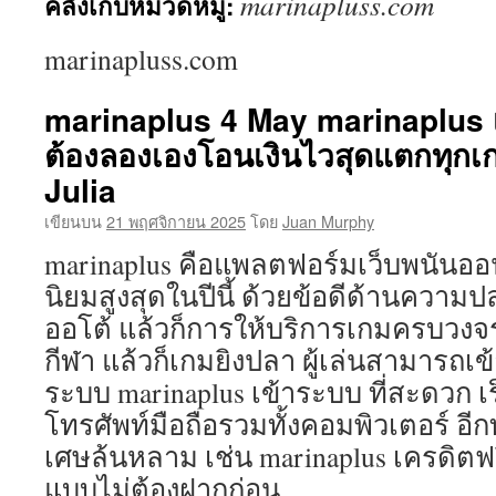
marinapluss.com
คลังเก็บหมวดหมู่:
เนื้อหา
marinapluss.com
marinaplus 4 May marinaplus เค
ต้องลองเองโอนเงินไวสุดแตกทุกเ
Julia
เขียนบน
21 พฤศจิกายน 2025
โดย
Juan Murphy
marinaplus คือแพลตฟอร์มเว็บพนันออน
นิยมสูงสุดในปีนี้ ด้วยข้อดีด้านควา
ออโต้ แล้วก็การให้บริการเกมครบวงจรอ
กีฬา แล้วก็เกมยิงปลา ผู้เล่นสามารถเข
ระบบ marinaplus เข้าระบบ ที่สะดวก เร
โทรศัพท์มือถือรวมทั้งคอมพิวเตอร์ อีกทั
เศษล้นหลาม เช่น marinaplus เครดิตฟรี 
แบบไม่ต้องฝากก่อน