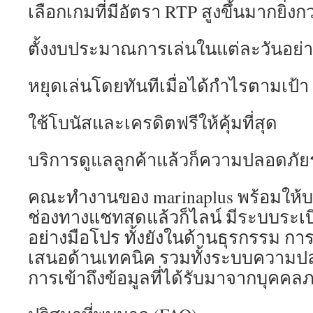
เลือกเกมที่มีอัตรา RTP สูงขึ้นมากยิ่งก
ตั้งงบประมาณการเล่นในแต่ละวันอย่
หยุดเล่นโดยทันทีเมื่อได้กำไรตามเป้า
ใช้โบนัสและเครดิตฟรีให้คุ้มที่สุด
บริการดูแลลูกค้าแล้วก็ความปลอดภั
คณะทำงานของ marinaplus พร้อมให้บร
ช่องทางแชทสดแล้วก็ไลน์ มีระบบระเบีย
อย่างมือโปร ทั้งยังในด้านธุรกรรม กา
เสนอด้านเทคนิค รวมทั้งระบบความปลอ
การเข้าถึงข้อมูลที่ได้รับมาจากบุคค