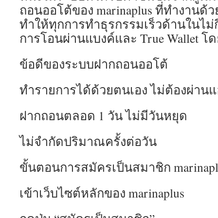
ถอนออโต้ของ marinaplus ที่ทำงานด้ว
ทำให้ทุกการทำธุรกรรมเร็วด้านในไม่กี่ว
การโอนผ่านแบงค์และ True Wallet โดย
ข้อดีของระบบฝากถอนออโต้
ทำรายการได้ด้วยตนเอง ไม่ต้องผ่าน
ฝากถอนตลอด 1 วัน ไม่มีวันหยุด
ไม่จำกัดปริมาณครั้งต่อวัน
ขั้นตอนการสมัครเป็นสมาชิก marinap
เข้าเว็บไซต์หลักของ marinaplus