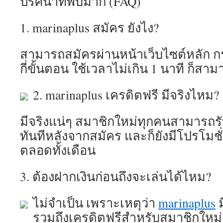
ปริศนาที่พบมาก (FAQ)
1. marinaplus สมัคร ยังไง?
สามารถสมัครผ่านหน้าเว็บไซต์หลัก กร
กี่ขั้นตอน ใช้เวลาไม่เกิน 1 นาที ก็สาม
2. marinaplus เครดิตฟรี มีจริงไหม?
มีจริงแน่ๆ สมาชิกใหม่ทุกคนสามารถร
ทันทีหลังจากสมัคร และก็ยังมีโปรโมชั
ตลอดทั้งเดือน
3. ต้องฝากเงินก่อนถึงจะเล่นได้ไหม?
ไม่จำเป็น เพราะเหตุว่า
marinaplus
ม
รวมถึงเครดิตฟรีสำหรับสมาชิกใหม่ 