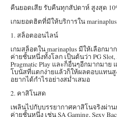
คืนยอดเสีย รับคืนทุกสัปดาห์ สูงสุด 1
เกมยอดฮิตที่มีให้บริการใน marinaplus
1. สล็อตออนไลน์
เกมสล็อตใน marinaplus มีให้เลือกมากย
ค่ายชั้นหนึ่งทั้งโลก เป็นต้นว่า PG Slot
Pragmatic Play และก็อื่นๆอีกมากมาย 
โบนัสที่แตกง่ายแล้วก็ให้ผลตอบแทนสู
อยากได้กำไรอย่างสม่ำเสมอ
2. คาสิโนสด
เพลินไปกับบรรยากาศคาสิโนจริงผ่า
ค่ายชั้นหนึ่ง เช่น SA Gaming, Sexy Ba