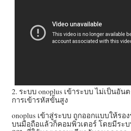
2. ระบบ onoplus เข้าระบบ ไม่เป็นอั
การเข้ารหัสขั้นสูง
onoplus เข้าสู่ระบบ ถูกออกแบบให้รอง
บนมือถือแล้วก็คอมพิวเตอร์ โดยมีระบ