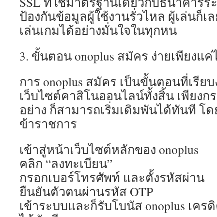
SSL ที่ใช้มาตรฐานเดียวกับธนาคารระด
ป้องกันข้อมูลผู้ใช้งานรั่วไหล ผู้เล่นก
เล่นเกมได้อย่างมั่นใจในทุกหน
3. ขั้นตอน onoplus สมัคร ง่ายเพียงแค่ไม
การ onoplus สมัคร เป็นขั้นตอนที่เรีย
เว็บไซต์คาสิโนออนไลน์ทั้งสิ้น เพียงกรอ
อย่าง ก็สามารถเริ่มเดิมพันได้ทันที โด
ข้าราชการ
เข้าสู่หน้าเว็บไซต์หลักของ onoplus
คลิก “ลงทะเบียน”
กรอกเบอร์โทรศัพท์ และตั้งรหัสผ่าน
ยืนยันตัวตนผ่านรหัส OTP
เข้าระบบและก็รับโบนัส onoplus เครดิตฟ