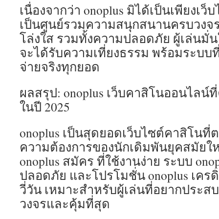
เนื่องจากว่า onoplus มิได้เป็นเพียงเว็
เป็นศูนย์รวมความสนุกสนานครบวงจร 
โล่งใส รวมทั้งความปลอดภัย ผู้เล่นมั่น
จะได้รับความเที่ยงธรรม พร้อมระบบที
จ่ายจริงทุกยอด
ผลสรุป: onoplus เว็บคาสิโนออนไลน์ที่
ในปี 2025
onoplus เป็นสุดยอดเว็บไซต์คาสิโนที่ตอ
ความต้องการของนักเดิมพันยุคสมัยใหม
onoplus สมัคร ที่ใช้งานง่าย ระบบ onop
ปลอดภัย และโปรโมชั่น onoplus เครดิต
วี่วัน เหมาะสำหรับผู้เล่นที่อยากประ
วงจรและคุ้มที่สุด