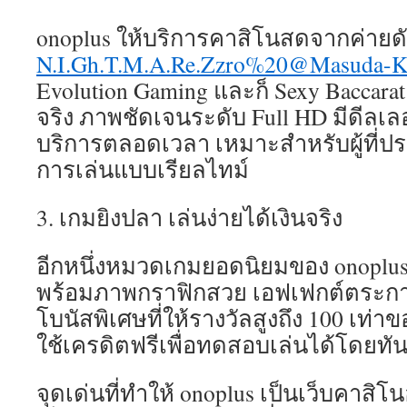
onoplus ให้บริการคาสิโนสดจากค่ายดั
N.I.Gh.T.M.A.Re.Zzro%
20@Masuda-Kh
Evolution Gaming และก็ Sexy Baccar
จริง ภาพชัดเจนระดับ Full HD มีดีลเ
บริการตลอดเวลา เหมาะสำหรับผู้ที่
การเล่นแบบเรียลไทม์
3. เกมยิงปลา เล่นง่ายได้เงินจริง
อีกหนึ่งหมวดเกมยอดนิยมของ onoplus 
พร้อมภาพกราฟิกสวย เอฟเฟกต์ตระกา
โบนัสพิเศษที่ให้รางวัลสูงถึง 100 เท่า
ใช้เครดิตฟรีเพื่อทดสอบเล่นได้โดยทัน
จุดเด่นที่ทำให้ onoplus เป็นเว็บคาสิโ