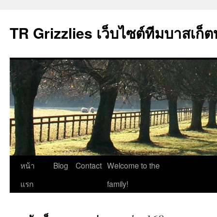
TR Grizzlies เว็บไซต์ทีมบาสเก็ต
ข้าม
หน้า
Blog
Contact
Welcome to the
ไป
แรก
family!
ยัง