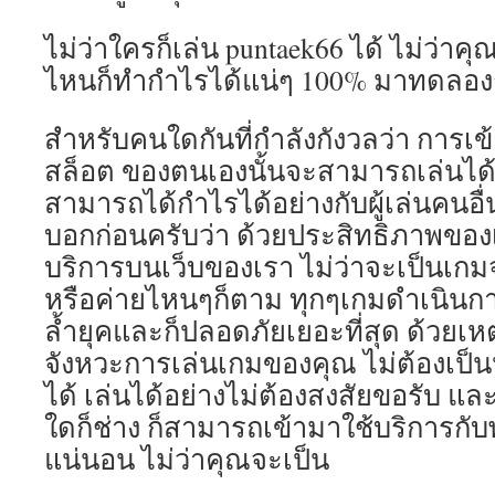
ไม่ว่าใครก็เล่น puntaek66 ได้ ไม่ว่าค
ไหนก็ทำกำไรได้แน่ๆ 100% มาทดลอง
สำหรับคนใดกันที่กำลังกังวลว่า การเข
สล็อต ของตนเองนั้นจะสามารถเล่นได้ร
สามารถได้กำไรได้อย่างกับผู้เล่นคนอื่
บอกก่อนครับว่า ด้วยประสิทธิภาพของเก
บริการบนเว็บของเรา ไม่ว่าจะเป็นเกมจ
หรือค่ายไหนๆก็ตาม ทุกๆเกมดำเนินกา
ล้ำยุคและก็ปลอดภัยเยอะที่สุด ด้วยเหต
จังหวะการเล่นเกมของคุณ ไม่ต้องเป็นห
ได้ เล่นได้อย่างไม่ต้องสงสัยขอรับ และ
ใดก็ช่าง ก็สามารถเข้ามาใช้บริการกับ
แน่นอน ไม่ว่าคุณจะเป็น