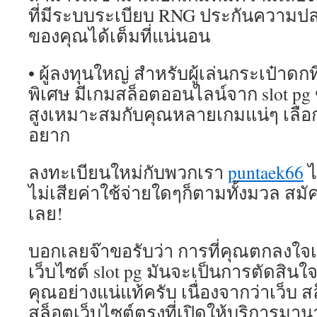
ที่มีระบบระเบียบ RNG ประกันความป
ของคุณได้เต็มที่แน่นอน
• ผู้ลงทุนใหญ่ สำหรับผู้เล่นกระเป๋าดก
พิเศษ มีเกมสล็อตออนไลน์จาก slot pg ข
สูงเหมาะสมกับคุณหลายเกมแน่ๆ เลือก
อยาก
ลงทะเบียนใหม่กับพวกเรา
puntaek66
ไ
ไม่เสียค่าใช้จ่ายใดๆก็ตามทั้งมวล สมัค
เลย!
บอกเลยจ๊าขอรับว่า การที่คุณตกลงใจเ
เว็บไซต์ slot pg มันจะเป็นการตัดสินใจ
คุณอย่างแน่แท้ครับ เนื่องจากว่าเว็บ ส
สล็อตเว็บไซต์ตรงที่เปิดให้บริการมา