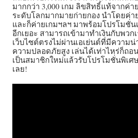
มากกว่า 3,000 เกม ลิขสิทธิ์แท้จากค่
ระดับโลกมากมายก่ายกอง นำโดยค่ายเ
และก็ค่ายเกมฯลฯ มาพร้อมโปรโมชั่น
อีกเยอะ สามารถเข้ามาทำเงินกับพวกเ
เว็บไซต์ตรงไม่ผ่านเอเย่นต์ที่มีความน่
ความปลอดภัยสูง เล่นได้เท่าไหร่ก็ถอนไ
เป็นสมาชิกใหม่แล้วรับโปรโมชั่นพิเศ
เลย!