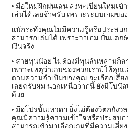
• มือใหม่ฝึกฝนเล่น ลงทะเบียนใหม่เข
เล่นได้เลยจ๊าครับ เพราะระบบเกมของ
แม้กระทั่งคุณไม่มีความรู้หรือประสบ
สามารถเล่นได้ เพราะว่าเกม ปั่นแตก6
เงินจริง
• สายทุนน้อย ไม่ต้องมีทุนล้นหลามก็ส
เพราะเหตุว่าเกมของพวกเรามีให้คุณ
ตามความจำเป็นของคุณ จะเลือกเสี่ยง
เลยครับผม นอกเหนือจากนี้ ยังมีโบนัส
ด้วย
• มือโปรขั้นเทวดา ยิ่งไม่ต้องวิตกกัง
คุณมีความรู้ความเข้าใจหรือประสบก
สามารถเข้ามาเลือกเกมที่มีความเสี่ยง