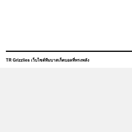
TR Grizzlies เว็บไซต์ทีมบาสเก็ตบอลที่ทรงพลัง