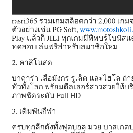
rasri365 รวมเกมสล็อตกว่า 2,000 เกม
ตัวอย่างเช่น PG Soft,
www.motoshkoli.
Play แล้วก็ JILI ทุกเกมมีฟีพบร์โบนั
ทดสอบเล่นฟรีสำหรับสมาชิกใหม่
2. คาสิโนสด
บาคาร่า เสือมังกร รูเล็ต และไฮโล ถ
ทั่วทั้งโลก พร้อมดีลเลอร์สาวสวยให้บ
ภาพชัดระดับ Full HD
3. เดิมพันกีฬา
ครบทุกลีกดังทั้งฟุตบอล มวย บาสเกตบ