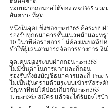
ตลอดชาติ
ระบบฝากถอนออโต้ของ rasri365 รวดเร
อันตรายที่สุด
หนึ่งในจุดแข็งของ rasri365 คือระบบฝ
รองรับทุกธนาคารชั้นแนวหน้าและทรูว
10 วินาทีต่อรายการ ไม่ต้องแนบสลิปห
ทำให้ผู้เล่นสามารถจัดการทางการเงิ
จุดเด่นของระบบฝากถอน rasri365
ไม่มีขั้นต่ำในการฝากและก็ถอน
รองรับทั้งยังบัญชีธนาคารและก็ True 
ไม่เป็นอันตรายด้วยระบบเข้ารหัสระดั
ปัญหาที่พบได้บ่อยเกี่ยวกับ rasri365
1. rasri365 สมัคร แล้วจะได้รับอะไรบ้