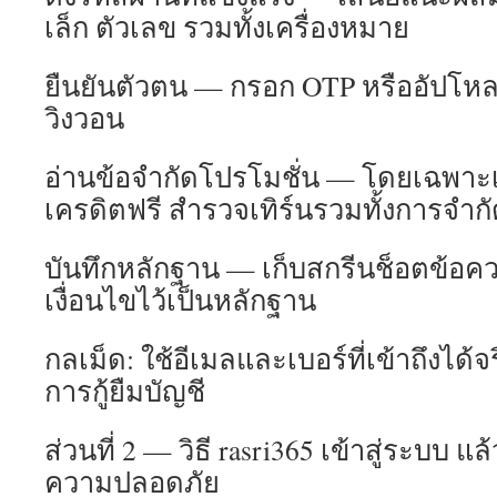
เล็ก ตัวเลข รวมทั้งเครื่องหมาย
ยืนยันตัวตน — กรอก OTP หรืออัปโหล
วิงวอน
อ่านข้อจำกัดโปรโมชั่น — โดยเฉพาะเมื
เครดิตฟรี สำรวจเทิร์นรวมทั้งการจำก
บันทึกหลักฐาน — เก็บสกรีนช็อตข้อคว
เงื่อนไขไว้เป็นหลักฐาน
กลเม็ด: ใช้อีเมลและเบอร์ที่เข้าถึงได้
การกู้ยืมบัญชี
ส่วนที่ 2 — วิธี rasri365 เข้าสู่ระบบ 
ความปลอดภัย