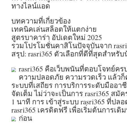
ทางไลน์แอด
บทความที่เกี่ยวข้อง
เทคนิคเล่นสล็อตให้แตกง่าย
สูตรบาคาร่า อัปเดตใหม่ 2025
รวมโปรโมชั่นคาสิโนปัจจุบันจาก rasr
สรุป: rasri365 ตัวเลือกที่ดีที่สุดสำหรั
rasri365 คือเว็บพนันที่ตอบโจทย์ครบทุ
ความปลอดภัย ความรวดเร็ว แล้วก็
ระบบที่เสถียร การบริการระดับมืออาชี
จัดเต็ม ไม่ว่าจะเป็นการ rasri365 สมัค
1 นาที การ เข้าสู่ระบบ rasri365 ที่ป
rasri365 เครดิตฟรี เพื่อเริ่มต้นการเด
ก่อน