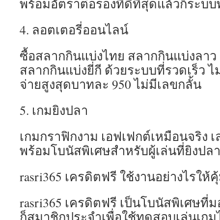
พร้อมอัตราต่อรองที่ดีที่สุดแล้วก็ระ
4. ลอตเตอรี่ออนไลน์
ซื้อสลากกินแบ่งไทย สลากกินแบ่งลา
สลากกินแบ่งยี่กี ด้วยระบบที่รวดเร็ว ไ
จ่ายสูงสุดบาทละ 950 ไม่มีเลขกลั้น
5. เกมยิงปลา
เกมกราฟิกงาม เอฟเฟกต์เหมือนจริง เล่น
พร้อมโบนัสพิเศษสำหรับผู้เล่นที่ยิงปล
rasri365 เครดิตฟรี ใช้งานอย่างไรให้คุ
rasri365 เครดิตฟรี เป็นโบนัสพิเศษที่
ก็สมาชิกประจำเพื่อใช้ทดสอบเล่นเกมไ