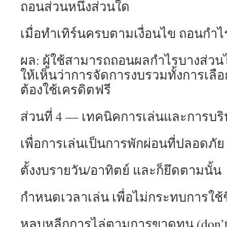
ถอนส่วนหนึ่งส่วนใด
เมื่อทำเทิร์นครบตามเงื่อนไข ถอนก
ผล: ผู้ใช้สามารถถอนผลกำไรบางส่วนไ
ให้เห็นว่าการจัดการงบรวมทั้งการเลื
ต้องใช้เครดิตฟรี
ส่วนที่ 4 — เทคนิคการเล่นและการบร
เพื่อการเล่นเป็นการพักผ่อนที่ปลอด
ตั้งงบรายวัน/อาทิตย์ และก็ยึดตามนั้น
กำหนดเวลาเล่น เพื่อไม่กระทบการใช้ช
หลบหลีกการไล่ตามการขาดทุน (don’t c