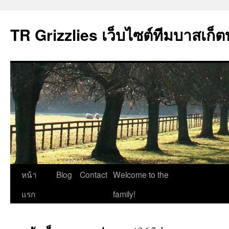
TR Grizzlies เว็บไซต์ทีมบาสเก็ต
ข้าม
หน้า
Blog
Contact
Welcome to the
ไป
แรก
family!
ยัง