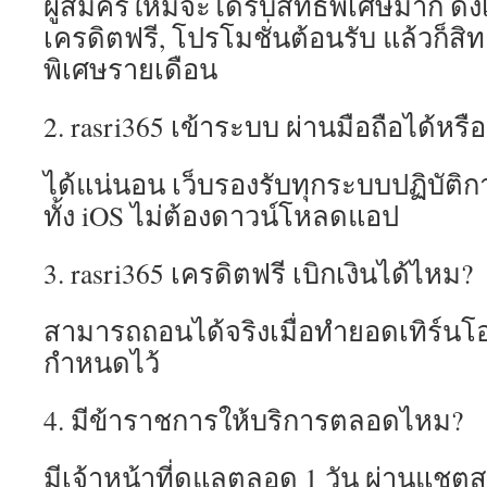
ผู้สมัครใหม่จะได้รับสิทธิพิเศษมาก ดังเ
เครดิตฟรี, โปรโมชั่นต้อนรับ แล้วก็สิท
พิเศษรายเดือน
2. rasri365 เข้าระบบ ผ่านมือถือได้หรื
ได้แน่นอน เว็บรองรับทุกระบบปฏิบัติกา
ทั้ง iOS ไม่ต้องดาวน์โหลดแอป
3. rasri365 เครดิตฟรี เบิกเงินได้ไหม?
สามารถถอนได้จริงเมื่อทำยอดเทิร์นโอเ
กำหนดไว้
4. มีข้าราชการให้บริการตลอดไหม?
มีเจ้าหน้าที่ดูแลตลอด 1 วัน ผ่านแชต