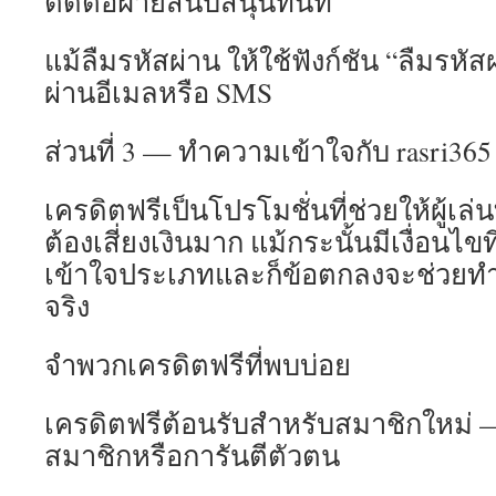
ติดต่อฝ่ายสนับสนุนทันที
แม้ลืมรหัสผ่าน ให้ใช้ฟังก์ชัน “ลืมรหัสผ
ผ่านอีเมลหรือ SMS
ส่วนที่ 3 — ทำความเข้าใจกับ rasri365
เครดิตฟรีเป็นโปรโมชั่นที่ช่วยให้ผู้
ต้องเสี่ยงเงินมาก แม้กระนั้นมีเงื่อนไข
เข้าใจประเภทและก็ข้อตกลงจะช่วยทำ
จริง
จำพวกเครดิตฟรีที่พบบ่อย
เครดิตฟรีต้อนรับสำหรับสมาชิกใหม่ —
สมาชิกหรือการันตีตัวตน