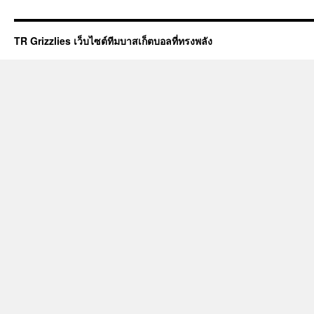
TR Grizzlies เว็บไซต์ทีมบาสเก็ตบอลที่ทรงพลัง