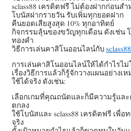
sclass88 เครดิตฟรี ไม่ต้องฝากก่อนสำห
โบนัสฝากรายวัน รับเพิ่มทุกยอดฝาก
คืนยอดเสียสูงสุด 10% ทุกอาทิตย์
กิจกรรมลุ้นของขวัญทุกเดือน ดังเช่น โ
ทองคำ
วิธีการเล่นคาสิโนออนไลน์กับ
sclass88
การเล่นคาสิโนออนไลน์ให้ได้กำไรไม่ใช
เรื่องวิธีการแล้วก็รู้จักวางแผนอย่างเ
ใช้ได้จริง ดังเช่น:
เลือกเกมที่คุณถนัดและก็มีความรู้แล
ตกลง
ใช้โบนัสและ sclass88 เครดิตฟรี เพื่
จริง
ตั้งเป้าหมายกำไรแล้วก็ขาดทุนในวันแล