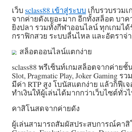
เว็บ
sclass88 เข้าสู่ระบบ
เก็บรวบรวมเ
จากค่ายดังเยอะมาก อีกทั้งสล็อต บาคา
ยิงปลา รวมทั้งกีฬาออนไลน์ ทุกเกมได้
กราฟิกสวย ระบบลื่นไหล และอัตราจ่า
สล็อตออนไลน์แตกง่าย
sclass88 พรีเซ็นท์เกมสล็อตจากค่ายชั
Slot, Pragmatic Play, Joker Gaming รวม
มีค่า RTP สูง โบนัสแตกง่าย แล้วก็ฟีเจอ
ทำเงินให้ผู้เล่นได้มากกว่าเว็บไซต์ทั่ว
คาสิโนสดจากค่ายดัง
ผู้เล่นสามารถสัมผัสประสบการณ์คาส