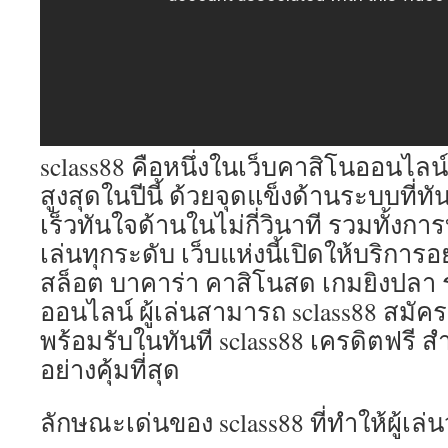
sclass88 คือหนึ่งในเว็บคาสิโนออนไลน์
สูงสุดในปีนี้ ด้วยจุดแข็งด้านระบบที่
เร็วทันใจด้านในไม่กี่วินาที รวมทั้งกา
เล่นทุกระดับ เว็บแห่งนี้เปิดให้บริการอ
สล็อต บาคาร่า คาสิโนสด เกมยิงปลา ร
ออนไลน์ ผู้เล่นสามารถ sclass88 สมัคร 
พร้อมรับในทันที sclass88 เครดิตฟรี ส
อย่างคุ้มที่สุด
ลักษณะเด่นของ sclass88 ที่ทำให้ผู้เล่