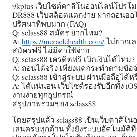
9kplus เว็บไซต์คาสิโนออนไลน์โปรโมช
DR888 เว็บสล็อตแตกง่าย ฝากถอนออโ
ปริศนาที่พบมาก (FAQ)
Q: sclass88 สมัคร ยากไหม?
A:
https://meraclehealth.com/
ไม่ยากเลย
สมัครฟรี ไม่มีค่าใช้จ่าย
Q: sclass88 เครดิตฟรี เบิกเงินได้ไหม?
A: ถอนได้จริง เพียงแค่กระทำตามข้อ
Q: sclass88 เข้าสู่ระบบ ผ่านมือถือได้หร
A: ได้แน่นอน เว็บไซต์รองรับอีกทั้ง iOS
งานง่ายทุกอุปกรณ์
สรุปภาพรวมของ sclass88
โดยสรุปแล้ว sclass88 เป็นเว็บคาสิโน
เล่นครบทุกด้าน ทั้งยังระบบอัตโนมัติท