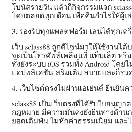
โบนัสรายวัน แล้วก็กิจกรรมแจก sclass88
โดยตลอดทุกเดือน เพื่อคืนกำไรให้ผู้เล
3. รองรับทุกแพลตฟอร์ม เล่นได้ทุกเครื่
เว็บ sclass88 ถูกดีไซน์มาให้ใช้งานได้บ
จะเป็นโทรศัพท์เคลื่อนที่ แท็บเล็ต หร
ทั้งยังระบบ iOS รวมทั้ง Android โดย
แอปพลิเคชันเสริมเติม สบายและก็รวด
4. เว็บไซต์ตรงไม่ผ่านเอเย่นต์ ยืนยันคว
sclass88 เป็นเว็บตรงที่ได้รับใบอนุญ
กฎหมาย มีความมั่นคงยั่งยืนทางด้านกา
ยอดเดิมพัน ไม่หักค่าธรรมเนียม และไม่