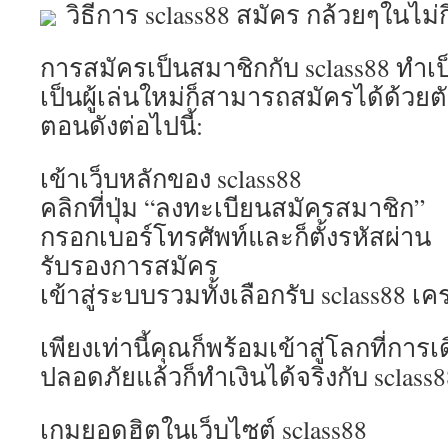
วิธีการ sclass88 สมัคร กล้วยๆในไม่ก
การสมัครเป็นสมาชิกกับ sclass88 ทำเป
เป็นผู้เล่นใหม่ก็สามารถสมัครได้ด้วยตัว
ตอนดังต่อไปนี้:
เข้าเว็บหลักของ sclass88
คลิกที่ปุ่ม “ลงทะเบียนสมัครสมาชิก”
กรอกเบอร์โทรศัพท์และก็ตั้งรหัสผ่าน
รับรองการสมัคร
เข้าสู่ระบบรวมทั้งเลือกรับ sclass88 เค
เพียงเท่านี้คุณก็พร้อมเข้าสู่โลกที่การ
ปลอดภัยแล้วก็ทำเงินได้จริงกับ sclass8
เกมยอดฮิตในเว็บไซต์ sclass88