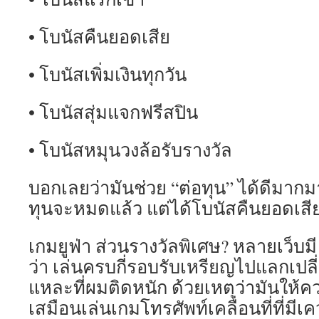
• โบนัสคืนยอดเสีย
• โบนัสเพิ่มเงินทุกวัน
• โบนัสสุ่มแจกฟรีสปิน
• โบนัสหมุนวงล้อรับรางวัล
บอกเลยว่ามันช่วย “ต่อทุน” ได้ดีมาก
ทุนจะหมดแล้ว แต่ได้โบนัสคืนยอดเสียช่
เกมยูฟ่า ส่วนรางวัลพิเศษ? หลายเว็บมี
ว่า เล่นครบกี่รอบรับเหรียญไปแลกเปลี่
แหละที่ผมติดหนัก ด้วยเหตุว่ามันให้ค
เสมือนเล่นเกมโทรศัพท์เคลื่อนที่ที่มี