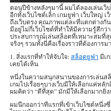
ตอนปีข้างหลังๆมานี้ ผมได้ลองเล่นเว
อีกทั้งเว็บไซต์เล็ก เกมยูฟ่า เว็บใหญ่ เ
ถึงเว็บตรง คุณภาพแต่ละที่แตกต่างกั
มีอยู่ไม่กี่เว็บไซต์ที่ทำให้มีความรู้สึก
ประสบการณ์เล่นสล็อตที่เหมาะสมที่สุ
จริงๆ รวมทั้งนี่คือเรื่องราวที่ต้องการม
1. สิ่งแรกที่ทำให้จับใจ:
สล็อตยูฟ่า
มีเกม
เคยได้เห็น
หนึ่งในความสนุกสนานของการเล่นสล
เกมไปเรื่อยๆบางเว็บมีให้เลือกแค่หลักส
ผมคิดว่า “ดีที่สุด” มักมีให้เลือกมากยิ่
ผมนึกออกว่าทีแรกที่เข้าเว็บไซต์หนึ่งซ