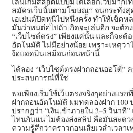
เล่นเกมสล็อตแบบมิได้เลือกเว็บมากเท่
สมัครเว็บนั้นตามโฆษณา จนกระทั่งสุ
เอเย่นต์ปิดหนีไปหนึ่งครั้ง ทำให้เข็ดห
มั่นว่าหนต่อไปถ้าเกิดจะเล่นอีก จะต้อง
“เว็บไซต์ตรง” เพียงแค่นั้น และก็จะต
อัตโนมัติ ไม่มีอย่างน้อย เพราะเหตุว่
ง้อแอดมินเสมือนก่อนหน้านี้
ได้ลอง “เว็บไซต์ตรงฝากถอนออโต้” คร
ประสบการณ์ที่ใช่
พอเพียงเริ่มใช้เว็บตรงจริงๆอย่างแรกท
ฝากถอนอัตโนมัติ ผมทดลองฝาก 100 
ปรากฏว่า “เงินเข้าภายใน 3–5 วินาที
ไหนกันแน่ ไม่ต้องส่งสลิป คือมันสะดว
ความรู้สึกว่าคราวก่อนเสียเวล่ำเวลา