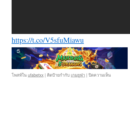
https://t.co/V5sfuMiawu
บน
โพสท์ใน
ufabetxx
|
ติดป้ายกำกับ
เกมยูฟ่า
|
ปิดความเห็น
Ufabetxx
24
ธันวาคม
2568
เกม
ยู
ฟ่า
เว็บ
บอล