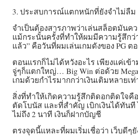
3. ประสบการณ์แตกหนักที่ยังจำไม่ลืม
จำเป็นต้องสารภาพว่าเล่นสล็อตมันควรจะ
แม้กระนั้นครั้งที่ทำให้ผมมีความรู้สึกว่
แล้ว” คือวันที่ผมเล่นเกมดังของ PG
ตอนแรกก็ไม่ได้หวังอะไร เพียงแค่เข้าม
จู่ๆก็แตกใหญ่… Big Win ต่อด้วย Mega
เกมด้วยกำไรมากกว่าเงินเติมหลายเท่
สิ่งที่ทำให้เกิดความรู้สึกติดอกติดใจคือ 
ตัดโบนัส และที่สำคัญ เบิกเงินได้ทันที 
ไม่ถึง 2 นาที เงินก็ฝากบัญชี
ตรงจุดนี้แหละที่ผมเริ่มเชื่อว่า เว็บดีๆยั