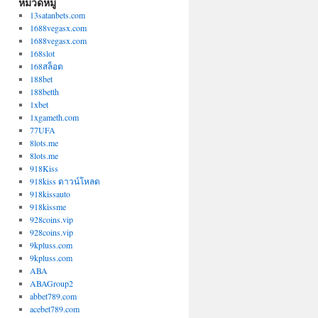
หมวดหมู่
13satanbets.com
1688vegasx.com
1688vegasx.com
168slot
168สล็อต
188bet
188betth
1xbet
1xgameth.com
77UFA
8lots.me
8lots.me
918Kiss
918kiss ดาวน์โหลด
918kissauto
918kissme
928coins.vip
928coins.vip
9kpluss.com
9kpluss.com
ABA
ABAGroup2
abbet789.com
acebet789.com