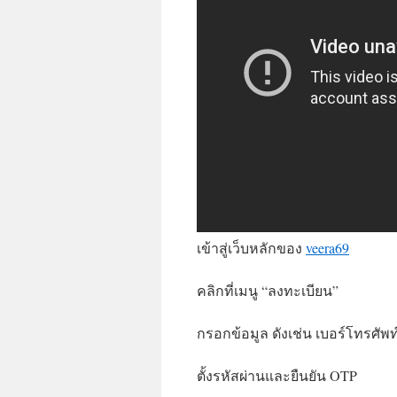
เข้าสู่เว็บหลักของ
veera69
คลิกที่เมนู “ลงทะเบียน”
กรอกข้อมูล ดังเช่น เบอร์โทรศัพ
ตั้งรหัสผ่านและยืนยัน OTP