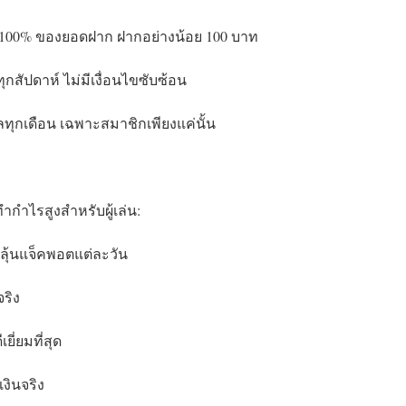
 100% ของยอดฝาก ฝากอย่างน้อย 100 บาท
ุกสัปดาห์ ไม่มีเงื่อนไขซับซ้อน
ทุกเดือน เฉพาะสมาชิกเพียงแค่นั้น
ำกำไรสูงสำหรับผู้เล่น:
ลุ้นแจ็คพอตแต่ละวัน
ริง
ี่ยมที่สุด
งินจริง