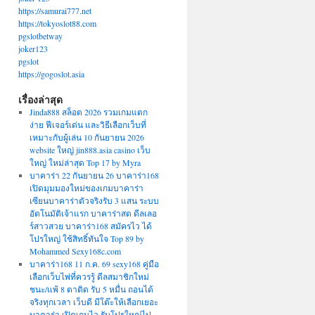
https://samurai777.net
https://tokyoslot88.com
pgslotbetway
joker123
pgslot
https://gogoslot.asia
เรื่องล่าสุด
Jinda888 สล็อต 2026 รวมเกมแตก
ง่าย ฟีเจอร์เด่น และวิธีเลือกเว็บที่
เหมาะกับผู้เล่น 10 กันยายน 2026
website ใหญ่ jin888.asia casino เว็บ
ใหญ่ ใหม่ล่าสุด Top 17 by Myra
บาคาร่า 22 กันยายน 26 บาคาร่า168
เปิดมุมมองใหม่ของเกมบาคาร่า
เซียนบาคาร่าตัวจริงรับ 3 แสน ระบบ
อัตโนมัติเจ้าแรก บาคาร่าสด ดีลเลอ
ร์สาวสวย บาคาร่า168 สมัครไว ได้
โปรใหญ่ ใช้สิทธิ์ทันใจ Top 89 by
Mohammed Sexy168c.com
บาคาร่า168 11 ก.ค. 69 sexy168 คู่มือ
เลือกเว็บไพ่ที่ควรรู้ ดีลสมาชิกใหม่
ชนะ/แพ้ 8 ตาติด รับ 5 หมื่น ถอนได้
จริงทุกเวลา เว็บดี มีโต๊ะให้เลือกเยอะ
บาคาร่า เปิดเกมไว รับโปรใหญ่ไป