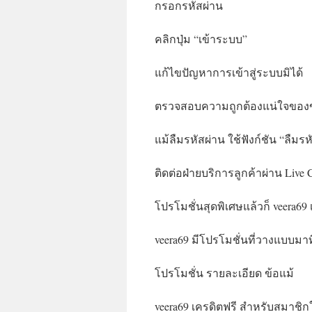
กรอกรหัสผ่าน
คลิกปุ่ม “เข้าระบบ”
แก้ไขปัญหาการเข้าสู่ระบบมิได้
ตรวจสอบความถูกต้องแน่ใจของข
แม้ลืมรหัสผ่าน ใช้ฟังก์ชัน “ลืมรห
ติดต่อฝ่ายบริการลูกค้าผ่าน Live 
โปรโมชั่นสุดพิเศษแล้วก็ veera69 
veera69 มีโปรโมชั่นที่วางแบบม
โปรโมชั่น รายละเอียด ข้อแม้
veera69 เครดิตฟรี สำหรับสมาชิ