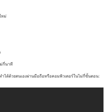
า
ใหม่
ก
่กี่นาที
ทำได้ด้วยตนเองผ่านมือถือหรือคอมพิวเตอร์ในไม่กี่ขั้นตอน: