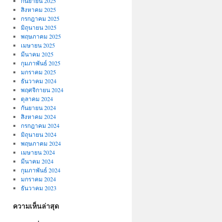
กันยายน 2025
สิงหาคม 2025
กรกฎาคม 2025
มิถุนายน 2025
พฤษภาคม 2025
เมษายน 2025
มีนาคม 2025
กุมภาพันธ์ 2025
มกราคม 2025
ธันวาคม 2024
พฤศจิกายน 2024
ตุลาคม 2024
กันยายน 2024
สิงหาคม 2024
กรกฎาคม 2024
มิถุนายน 2024
พฤษภาคม 2024
เมษายน 2024
มีนาคม 2024
กุมภาพันธ์ 2024
มกราคม 2024
ธันวาคม 2023
ความเห็นล่าสุด