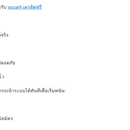
มรับ
veera69 เครดิตฟรี
จริง
มปลอดภัย
ร็ว
เข้าระบบได้ทันทีเพื่อเริ่มพนัน:
ช้สมัคร