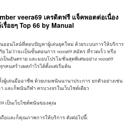
ber veera69 เครดิตฟรี แจ็คพอตต่อเนื่อง
้เรื่อยๆ Top 66 by Manual
นออนไลน์ที่ตอบปัญหาผู้เล่นยุคใหม่ ด้วยระบบการให้บริการ
ัย ไม่ว่าจะเป็นขั้นตอนการ veera69 สมัคร ที่รวดเร็ว หรือ
็ไม่เป็นอันตราย และมอบโปรโมชั่นสุดพิเศษอย่าง veera69
่นทุกคนสร้างผลกำไรได้ตั้งแต่เริ่มต้น
มทั้งผู้เล่นมืออาชีพ ด้วยเกมพนันนานาประการ ยกตัวอย่างเช่น
า และก็พนันกีฬา ครบวงจรในเว็บไซต์เดียว
69 เป็นเว็บไซต์พนันของคุณ
ับถือและก็คุณภาพการให้บริการ ดังต่อไปนี้: