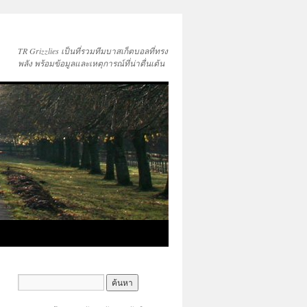
TR Grizzlies เป็นที่รวมทีมบาสเก็ตบอลที่ทรง
พลัง พร้อมข้อมูลและเหตุการณ์ที่น่าตื่นเต้น