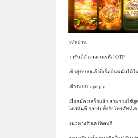
รหัสผ่าน
การันตีตัวตนผ่านรหัส OTP
เข้าสู่ระบบแล้วก็เริ่มต้นพนันได้ใ
เข้าระบบ viperpro
เมื่อสมัครเสร็จแล้ว สามารถใช้ย
โดยทันที รองรับทั้งยังโทรศัพท์เค
แนวทางรับเครดิตฟรี
ลงทะเบียนเป็นสมาชิกใหม่ รับ vip