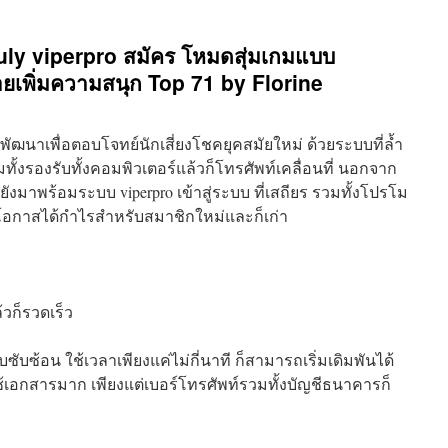
 July viperpro สมัคร โหมดสุ่มเกมแบบ
่อยเพิ่มความสนุก Top 71 by Florine
ี่พัฒนาเพื่อตอบโจทย์นักเสี่ยงโชคยุคสมัยใหม่ ด้วยระบบที่ล้ำ
มทั้งรองรับทั้งคอมพิวเตอร์แล้วก็โทรศัพท์เคลื่อนที่ นอกจาก
ยังมาพร้อมระบบ viperpro เข้าสู่ระบบ ที่เสถียร รวมทั้งโปรโม
พิ่มโอกาสได้กำไรสำหรับสมาชิกใหม่และก็เก่า
้วก็รวดเร็ว
บซับซ้อน ใช้เวลาเพียงแค่ไม่กี่นาที ก็สามารถเริ่มเดิมพันได้
ใช้เอกสารมาก เพียงแต่เบอร์โทรศัพท์รวมทั้งบัญชีธนาคารก็