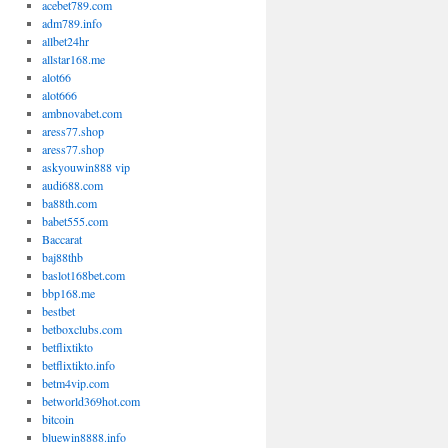
acebet789.com
adm789.info
allbet24hr
allstar168.me
alot66
alot666
ambnovabet.com
aress77.shop
aress77.shop
askyouwin888 vip
audi688.com
ba88th.com
babet555.com
Baccarat
baj88thb
baslot168bet.com
bbp168.me
bestbet
betboxclubs.com
betflixtikto
betflixtikto.info
betm4vip.com
betworld369hot.com
bitcoin
bluewin8888.info