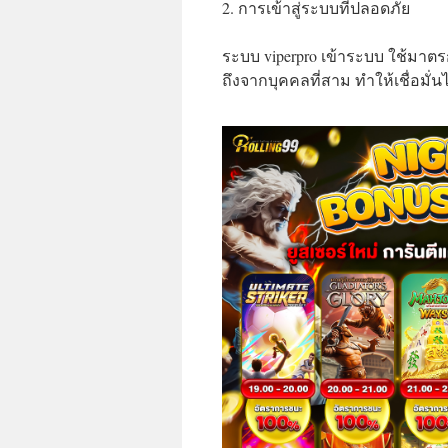
2. การเข้าสู่ระบบที่ปลอดภัย
ระบบ viperpro เข้าระบบ ใช้มาต
ถึงจากบุคคลที่สาม ทำให้เชื่อมั่นไ