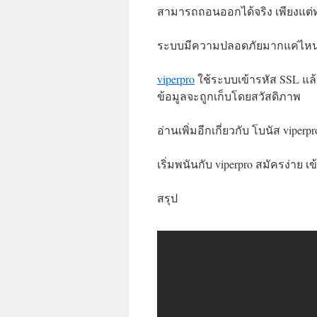
สามารถถอนออกได้จริง เพียงแต่ท
ระบบมีความปลอดภัยมากแค่ไห
viperpro
ใช้ระบบเข้ารหัส SSL แล้
ข้อมูลจะถูกเก็บโดยสวัสดิภาพ
อ่านเพิ่มอีกเกี่ยวกับ โบนัส vipe
เริ่มพนันกับ viperpro สมัครง่าย 
สรุป