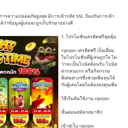
รการความปลอดภัยสูงสุด มีการเข้ารหัส SSL ป้องกันการเข้า
ด้ว่าข้อมูลผู้เล่นจะถูกเก็บรักษาอย่างดี
3. โปรโมชั่นเครดิตฟรีสุดคุ้ม
viperpro เครดิตฟรี เป็นเยี่ยม
ในโปรโมชั่นที่ผู้เล่นถูกใจ ไม่
ว่าจะเป็นโบนัสต้อนรับ โบนัส
ฝากหนแรก หรือกิจกรรม
พิเศษต่างๆซึ่งช่วยเพิ่มทุนให้
กับผู้เล่นโดยไม่ต้องลงทุนเพิ่ม
วิธีเริ่มต้นใช้งาน viperpro
ขั้นตอนสมัครสมาชิก
เข้าสู่เว็บ viperpro