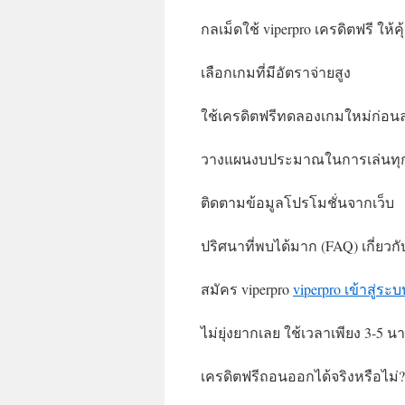
กลเม็ดใช้ viperpro เครดิตฟรี ให้คุ
เลือกเกมที่มีอัตราจ่ายสูง
ใช้เครดิตฟรีทดลองเกมใหม่ก่อนล
วางแผนงบประมาณในการเล่นทุกค
ติดตามข้อมูลโปรโมชั่นจากเว็บ
ปริศนาที่พบได้มาก (FAQ) เกี่ยวกั
สมัคร viperpro
viperpro เข้าสู่ระบ
ไม่ยุ่งยากเลย ใช้เวลาเพียง 3-5 น
เครดิตฟรีถอนออกได้จริงหรือไม่?