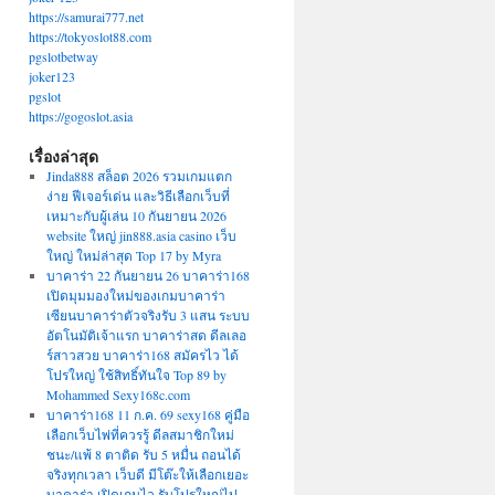
https://samurai777.net
https://tokyoslot88.com
pgslotbetway
joker123
pgslot
https://gogoslot.asia
เรื่องล่าสุด
Jinda888 สล็อต 2026 รวมเกมแตก
ง่าย ฟีเจอร์เด่น และวิธีเลือกเว็บที่
เหมาะกับผู้เล่น 10 กันยายน 2026
website ใหญ่ jin888.asia casino เว็บ
ใหญ่ ใหม่ล่าสุด Top 17 by Myra
บาคาร่า 22 กันยายน 26 บาคาร่า168
เปิดมุมมองใหม่ของเกมบาคาร่า
เซียนบาคาร่าตัวจริงรับ 3 แสน ระบบ
อัตโนมัติเจ้าแรก บาคาร่าสด ดีลเลอ
ร์สาวสวย บาคาร่า168 สมัครไว ได้
โปรใหญ่ ใช้สิทธิ์ทันใจ Top 89 by
Mohammed Sexy168c.com
บาคาร่า168 11 ก.ค. 69 sexy168 คู่มือ
เลือกเว็บไพ่ที่ควรรู้ ดีลสมาชิกใหม่
ชนะ/แพ้ 8 ตาติด รับ 5 หมื่น ถอนได้
จริงทุกเวลา เว็บดี มีโต๊ะให้เลือกเยอะ
บาคาร่า เปิดเกมไว รับโปรใหญ่ไป