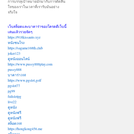
การบรรลุเป้าหมายมักมากับการตัดสิน
ใจของเราในเวลาที่เรารับมันอย่าง
จริงใจ
เว็บสล็อตและบาคาร่าของโครตดีเว็บนี้
เล่นแล้วรวยจัดๆ
https://918kissauto.xyz
หนังชนโรง
https://sagame168th.club
joker123
ดูหนังออนไลน์
https://www.pussy888play.com
pussy888
บาคาร่า168
https://www.pgslot.golf
pgslot77
pg99
fullslotpg
live22
ดูหนัง
ดูหนังฟรี
ดูหนังฟรี
สล็อต168
https://hongkong456.me