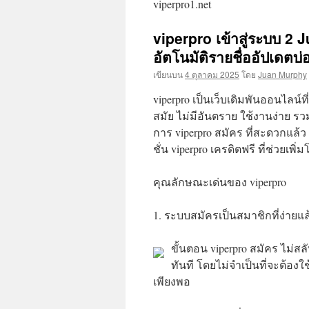
viperpro1.net
เนื้อหา
viperpro เข้าสู่ระบบ 2
อัตโนมัติรายชื่ออัปเดตบ
เขียนบน
4 ตุลาคม 2025
โดย
Juan Murphy
viperpro เป็นเว็บเดิมพันออนไลน์ท
สมัย ไม่มีอันตราย ใช้งานง่าย รว
การ viperpro สมัคร ที่สะดวกแล้ว 
ชั่น viperpro เครดิตฟรี ที่ช่วยเ
คุณลักษณะเด่นของ viperpro
1. ระบบสมัครเป็นสมาชิกที่ง่ายแล
ขั้นตอน viperpro สมัคร ไม่สลั
ทันที โดยไม่จำเป็นที่จะต้อง
เพียงพอ