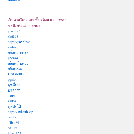
สล็อต66
เว็บคาสิโนน่าเล่น ทั้ง
สล็อต
และ
บาคา
ร่า
ตึงจริงแตกบ่อยมาก
joker123
slot168
https://jin55.net
slot99
สล็อตเว็บตรง
jinda44
สล็อตเว็บตรง
สล็อต888
JINDA888
pgslot
พุซซี่888
บาคาร่า
slotxo
slotpg
ดูหนังโป๊
https://1xbetth.vip
pgslot
allbet24
pg slot
joker 123