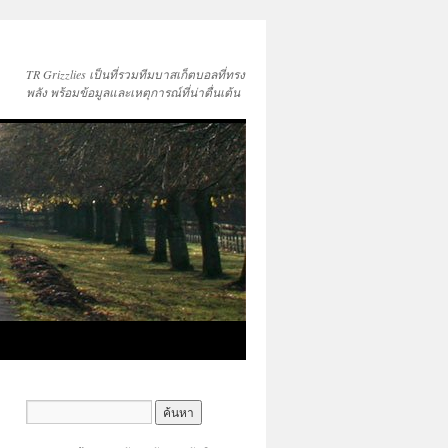
TR Grizzlies เป็นที่รวมทีมบาสเก็ตบอลที่ทรง
พลัง พร้อมข้อมูลและเหตุการณ์ที่น่าตื่นเต้น