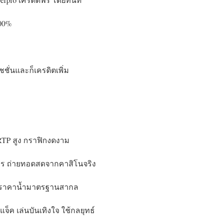
100%
ชั่นและก็เครดิตเพิ่ม
RTP สูง กราฟิกงดงาม
ังกร ถ่ายทอดสดจากคาสิโนจริง
 ราคาน้ำมาตรฐานสากล
จ็ค เล่นบันเทิงใจ ใช้กลยุทธ์