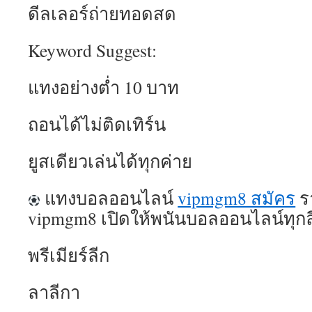
ดีลเลอร์ถ่ายทอดสด
Keyword Suggest:
แทงอย่างต่ำ 10 บาท
ถอนได้ไม่ติดเทิร์น
ยูสเดียวเล่นได้ทุกค่าย
แทงบอลออนไลน์
vipmgm8 สมัคร
รา
vipmgm8 เปิดให้พนันบอลออนไลน์ทุกลีก
พรีเมียร์ลีก
ลาลีกา