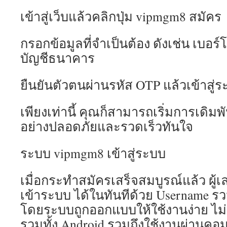
เข้าสู่เว็บแล้วคลิกปุ่ม vipmgm8 สมัคร
กรอกข้อมูลที่จำเป็นต้อง ดังเช่น เบอร
บัญชีธนาคาร
ยืนยันตัวตนผ่านรหัส OTP แล้วเข้าสู่
เพียงเท่านี้ คุณก็สามารถเริ่มการเดิมพ
อย่างปลอดภัยและรวดเร็วทันใจ
ระบบ vipmgm8 เข้าสู่ระบบ
เมื่อกระทำสมัครเสร็จสมบูรณ์แล้ว ผู
เข้าระบบ ได้ในทันทีด้วย Username รวมท
โดยระบบถูกออกแบบให้ใช้งานง่าย ไม่ซั
รวมทั้ง Android รวมถึงใช้งานผ่านคอม