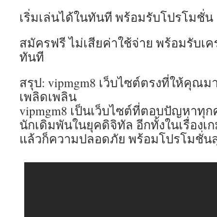
เริ่มเล่นได้ในทันที พร้อมรับโปรโมชั่น
สมัครฟรี ไม่เสียค่าใช้จ่าย พร้อมรับเ
ทันที
สรุป: vipmgm8 เว็บไซต์ตรงที่ให้คุณม
เพลิดเพลิน
vipmgm8 เป็นเว็บไซต์ที่ตอบปัญหาท
นักเดิมพันในยุคดิจิทัล อีกทั้งในเรื่อง
แล้วก็ความปลอดภัย พร้อมโปรโมชั่นสุ