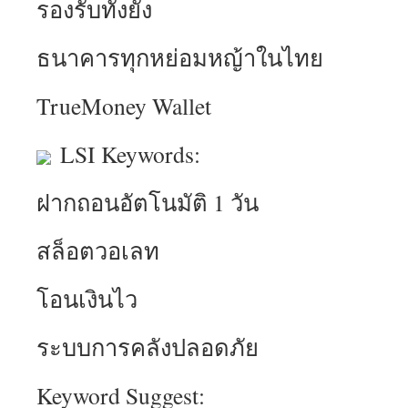
รองรับทั้งยัง
ธนาคารทุกหย่อมหญ้าในไทย
TrueMoney Wallet
LSI Keywords:
ฝากถอนอัตโนมัติ 1 วัน
สล็อตวอเลท
โอนเงินไว
ระบบการคลังปลอดภัย
Keyword Suggest: