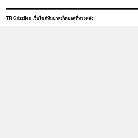
TR Grizzlies เว็บไซต์ทีมบาสเก็ตบอลที่ทรงพลัง