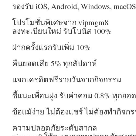
รองรับ iOS, Android, Windows, macOS
โปรโมชั่นพิเศษจาก vipmgm8
ลงทะเบียนใหม่ รับโบนัส 100%
ฝากครั้งแรกรับเพิ่ม 10%
คืนยอดเสีย 5% ทุกสัปดาห์
แจกเครดิตฟรีรายวันจากกิจกรรม
ชี้แนะเพื่อนฝูง รับค่าคอม 0.8% ทุกย
ข้อแม้ง่าย ไม่ต้องแชร์ ไม่ต้องทำกิจก
ความปลอดภัยระดับสากล