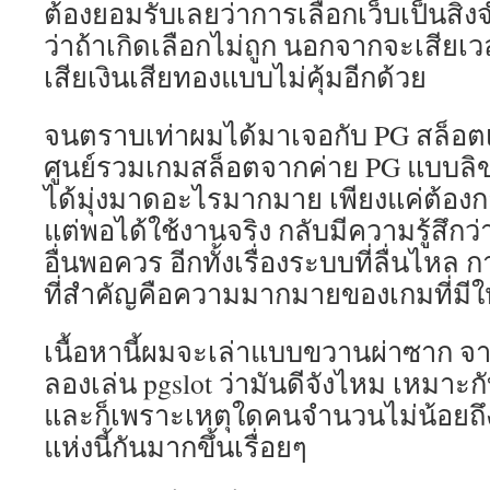
ต้องยอมรับเลยว่าการเลือกเว็บเป็นสิ่ง
ว่าถ้าเกิดเลือกไม่ถูก นอกจากจะเสียเวล
เสียเงินเสียทองแบบไม่คุ้มอีกด้วย
จนตราบเท่าผมได้มาเจอกับ PG สล็อตเว
ศูนย์รวมเกมสล็อตจากค่าย PG แบบลิขสิ
ได้มุ่งมาดอะไรมากมาย เพียงแค่ต้อง
แต่พอได้ใช้งานจริง กลับมีความรู้สึกว
อื่นพอควร อีกทั้งเรื่องระบบที่ลื่นไหล กา
ที่สำคัญคือความมากมายของเกมที่มีใ
เนื้อหานี้ผมจะเล่าแบบขวานผ่าซาก จ
ลองเล่น pgslot ว่ามันดีจังไหม เหมาะ
และก็เพราะเหตุใดคนจำนวนไม่น้อยถึงเ
แห่งนี้กันมากขึ้นเรื่อยๆ