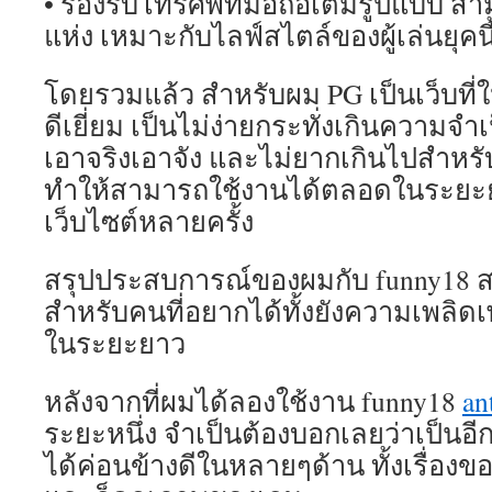
• รองรับโทรศัพท์มือถือเต็มรูปแบบ ส
แห่ง เหมาะกับไลฟ์สไตล์ของผู้เล่นยุคนี
โดยรวมแล้ว สำหรับผม PG เป็นเว็บที่ใ
ดีเยี่ยม เป็นไม่ง่ายกระทั่งเกินความจำเ
เอาจริงเอาจัง และไม่ยากเกินไปสำหรับมื
ทำให้สามารถใช้งานได้ตลอดในระยะ
เว็บไซต์หลายครั้ง
สรุปประสบการณ์ของผมกับ funny18 สล
สำหรับคนที่อยากได้ทั้งยังความเพลิด
ในระยะยาว
หลังจากที่ผมได้ลองใช้งาน funny18
an
ระยะหนึ่ง จำเป็นต้องบอกเลยว่าเป็นอีก
ได้ค่อนข้างดีในหลายๆด้าน ทั้งเรื่อ