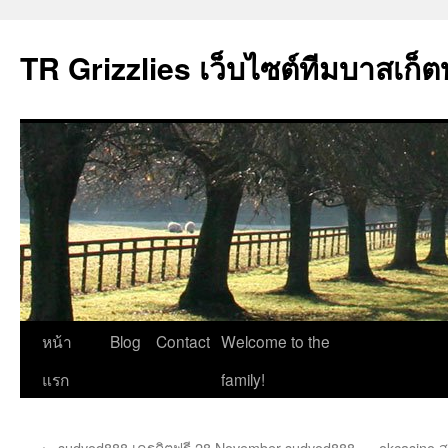
TR Grizzlies เว็บไซต์ทีมบาสเก็ต
ข้าม
หน้า
Blog
Contact
Welcome to the
ไป
แรก
family!
ยัง
←
sudyod888 เครดิตฟรี 28 November sudyod888
okcasino ส