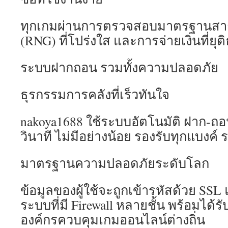
ทุกเกมผ่านการตรวจสอบมาตรฐานสากล
(RNG) ที่โปร่งใส และการจ่ายเงินที่ยุ
ระบบฝากถอน รวมทั้งความปลอดภัย
ธุรกรรมการคลังที่เร็วทันใจ
nakoya1688 ใช้ระบบอัตโนมัติ ฝาก-ถอ
วินาที ไม่มีอย่างน้อย รองรับทุกแบงค์ ร
มาตรฐานความปลอดภัยระดับโลก
ข้อมูลของผู้ใช้จะถูกเข้ารหัสด้วย SSL
ระบบที่มี Firewall หลายชั้น พร้อมได้
องค์กรควบคุมเกมออนไลน์ต่างถิ่น