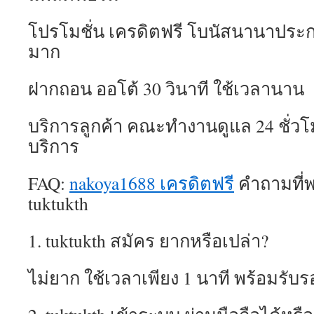
โปรโมชั่น เครดิตฟรี โบนัสนานาประก
มาก
ฝากถอน ออโต้ 30 วินาที ใช้เวลานาน
บริการลูกค้า คณะทำงานดูแล 24 ชั่วโ
บริการ
FAQ:
nakoya1688 เครดิตฟรี
คำถามที่พบ
tuktukth
1. tuktukth สมัคร ยากหรือเปล่า?
ไม่ยาก ใช้เวลาเพียง 1 นาที พร้อมรับ