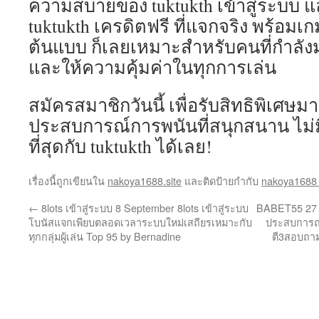
ความสบายของ tuktukth เข้าสู่ระบบ แ
tuktukth เครดิตฟรี ที่แจกจริง พร้อมเ
ต้นแบบ ก็เลยเหมาะสำหรับคนที่กำลังม
และให้ความคุ้มค่าในทุกการเล่น
สมัครสมาชิกวันนี้ เพื่อรับสิทธิพิเศษมาก
ประสบการณ์การพนันที่สนุกสนาน ไม่ม
ที่สุดกับ tuktukth ได้เลย!
เรื่องนี้ถูกเขียนใน
nakoya1688.site
และติดป้ายกำกับ
nakoya1688 
←
8lots เข้าสู่ระบบ 8 September 8lots เข้าสู่ระบบ
BABET55 27 
โบนัสแจกเพียบตลอดเวลาระบบใหม่เสถียรเหมาะกับ
ประสบการณ์
ทุกกลุ่มผู้เล่น Top 95 by Bernadine
ตี3สอบถาม