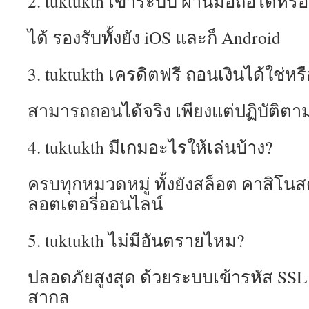
2. tuktukth เข้าระบบ ผ่านมือถือได้หรื
ได้ รองรับทั้งยัง iOS และก็ Android
3. tuktukth เครดิตฟรี ถอนเงินได้ใช่หรื
สามารถถอนได้จริง เพียงแต่ปฏิบัติตาม
4. tuktukth มีเกมอะไรให้เล่นบ้าง?
ครบทุกหมวดหมู่ ทั้งยังสล็อต คาสิโนสด
ลอตเตอรี่ออนไลน์
5. tuktukth ไม่มีอันตรายไหม?
ปลอดภัยสูงสุด ด้วยระบบเข้ารหัส SS
สากล