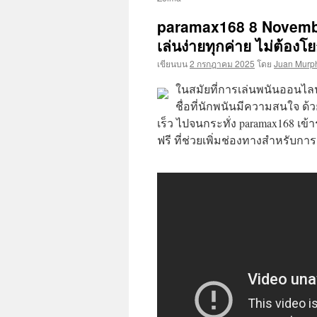
เนื้อหา
paramax168 8 November
เล่นง่ายทุกค่าย ไม่ต้อง
เขียนบน
2 กรกฎาคม 2025
โดย
Juan Murp
ในสมัยที่การเล่นพนันออนไลน์
ชื่อที่นักพนันมีความสนใจ ด้ว
เร็ว ไปจนกระทั่ง paramax168 เข้
ฟรี ที่ช่วยเพิ่มช่องทางสำหรับการช