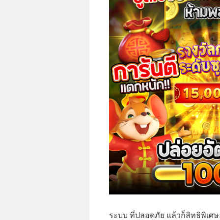
ระบบ ที่ปลอดภัย แล้วก็สิทธิพิเศษ