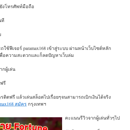
ยังโทรศัพท์มือถือ
นที
บ
ช้ฟีเจอร์ paramax168 เข้าสู่ระบบ ผ่านหน้าเว็บไซต์หลัก
ดเพื่อความสะดวกและก็ลดปัญหาเว็บล่ม
ากผู้เล่น
ตฟรี
รดิตฟรี แล้วเล่นสล็อตไปเรื่อยๆจนสามารถเบิกเงินได้จริง
max168 สมัคร
กรุงเทพฯ
คะแนนรีวิวจากผู้เล่นทั่วๆไป