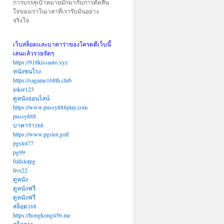
การบรรลุเป้าหมายมักมากับการตัดสิน
ใจของเราในเวลาที่เรารับมันอย่าง
จริงใจ
เว็บสล็อตและบาคาร่าของโครตดีเว็บนี้
เล่นแล้วรวยจัดๆ
https://918kissauto.xyz
หนังชนโรง
https://sagame168th.club
joker123
ดูหนังออนไลน์
https://www.pussy888play.com
pussy888
บาคาร่า168
https://www.pgslot.golf
pgslot77
pg99
fullslotpg
live22
ดูหนัง
ดูหนังฟรี
ดูหนังฟรี
สล็อต168
https://hongkong456.me