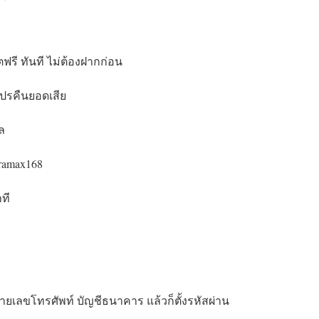
ฟรี ทันที ไม่ต้องฝากก่อน
งโปรคืนยอดเสีย
ล
ramax168
ที
ายเลขโทรศัพท์ บัญชีธนาคาร แล้วก็ตั้งรหัสผ่าน