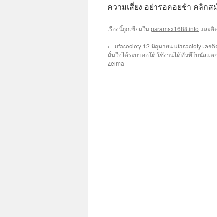
ความเสี่ยง อย่ารอคอยช้า คลิกสมั
เรื่องนี้ถูกเขียนใน
paramax1688.info
และติด
←
ufasociety 12 มิถุนายน ufasociety เครด
มั่นใจได้ระบบออโต้ ใช้งานได้ทันทีโบนัสแตก
Zelma