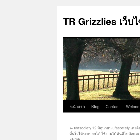
TR Grizzlies เว็บไ
หน้าแรก
Blog
Contact
Welcome
ข้าม
ไป
←
ufasociety 12 มิถุนายน ufasociety เครด
ยัง
มั่นใจได้ระบบออโต้ ใช้งานได้ทันทีโบนัสแตก
Zelma