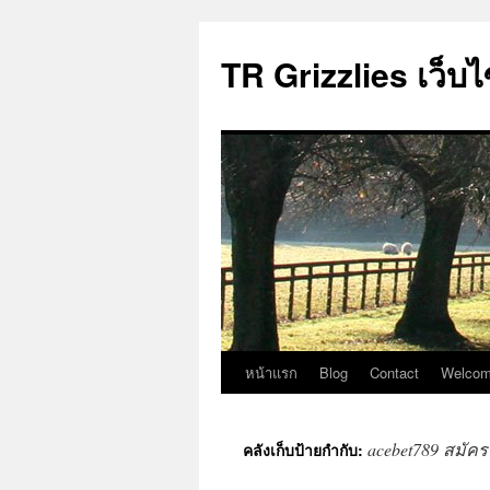
TR Grizzlies เว็บไ
หน้าแรก
Blog
Contact
Welcome
ข้าม
ไป
acebet789 สมัคร
คลังเก็บป้ายกำกับ:
ยัง