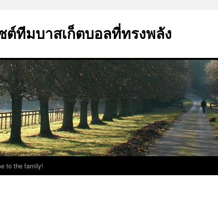
ซต์ทีมบาสเก็ตบอลที่ทรงพลัง
 to the family!