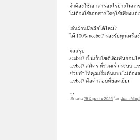
จำต้องใช้เอกสารอะไรบ้างในการ 
ไม่ต้องใช้เอกสารใดๆใช้เพียงแต
เล่นผ่านมือถือได้ไหม?
ได้ 100% acebet7 รองรับทุกเครื่
ผลสรุป
acebet7 เป็นเว็บไซต์เดิมพันออนไ
acebet7 สมัคร ที่รวดเร็ว ระบบ ac
ช่วยทำให้คุณเริ่มต้นแบบไม่ต้องลง
acebet7 คือคำตอบที่ยอดเยี่ยม
…
เขียนบน
29 มิถุนายน 2025
โดย
Juan Murp