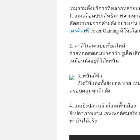
เกมรวมทั้งบริการที่หลากหลายบน
1. เกมสล็อตประสิทธิภาพจากทุก
คัดสรรเกมจากค่ายดัง อย่างเช่น 
เครดิตฟรี
Joker Gaming มีให้เลือ
2. คาสิโนสดแบบเรียลไทม์
ถ่ายทอดสดเกมบาคาร่า รูเล็ต เส
เหมือนนั่งอยู่ที่โต๊ะพนัน
3. พนันกีฬา
เปิดให้แทงทั้งยังบอล บาส เท
ครอบคลุมทุกลีกดัง
4. เกมยิงปลา แล้วก็เกมพื้นเมือง
ยิงปลาภาพงาม เอฟเฟกต์สมจริง พ
ทำเงินได้จริง