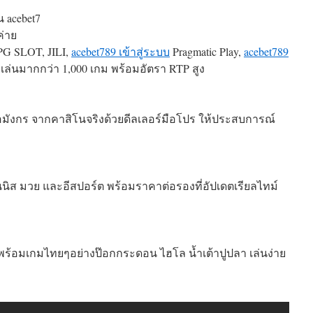
 acebet7
ค่าย
PG SLOT, JILI,
acebet789 เข้าสู่ระบบ
Pragmatic Play,
acebet789
กเล่นมากกว่า 1,000 เกม พร้อมอัตรา RTP สูง
ือมังกร จากคาสิโนจริงด้วยดีลเลอร์มือโปร ให้ประสบการณ์
นนิส มวย และอีสปอร์ต พร้อมราคาต่อรองที่อัปเดตเรียลไทม์
ร้อมเกมไทยๆอย่างป๊อกกระดอน ไฮโล น้ำเต้าปูปลา เล่นง่าย