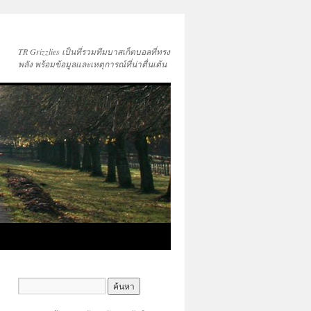
TR Grizzlies เป็นที่รวมทีมบาสเก็ตบอลที่ทรง
พลัง พร้อมข้อมูลและเหตุการณ์ที่น่าตื่นเต้น