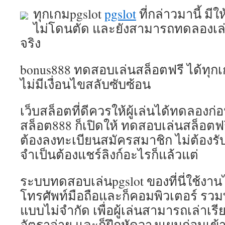
ทุกเกมpgslot
pgslot
ที่กล่าวมานี้ มี
ไม่โดนตัด และยังสามารถทดลองเล่น
จริง
bonus888 ทดสอบเล่นสล็อตฟรี ได้ทุกเ
ไม่มีเงื่อนไขสลับซับซ้อน
เว็บสล็อตที่ดีควรให้ผู้เล่นได้ทดลองก่อ
สล็อต888 ก็เปิดให้ ทดสอบเล่นสล็อตฟร
ต้องลงทะเบียนสมัครสมาชิก ไม่ต้องรั
จำเป็นต้องแชร์ลิงก์อะไรก็แล้วแต่
ระบบทดสอบเล่นpgslot ของที่นี่ใช้งานไ
โทรศัพท์มือถือและก็คอมพิวเตอร์ รวม
แบบไม่จำกัด เพื่อผู้เล่นสามารถเล่าเร
อัตราจ่าย และก็ฝึกหัดวางแผนก่อนเข้า