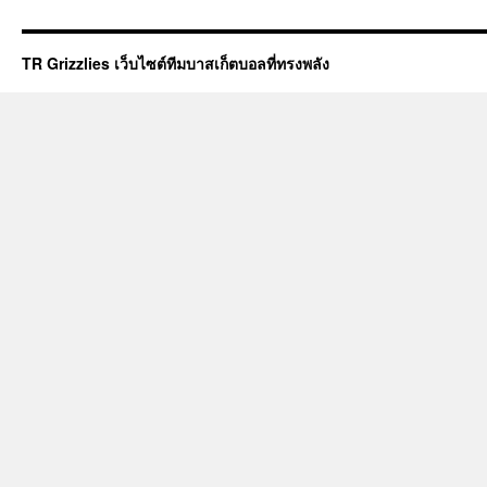
TR Grizzlies เว็บไซต์ทีมบาสเก็ตบอลที่ทรงพลัง