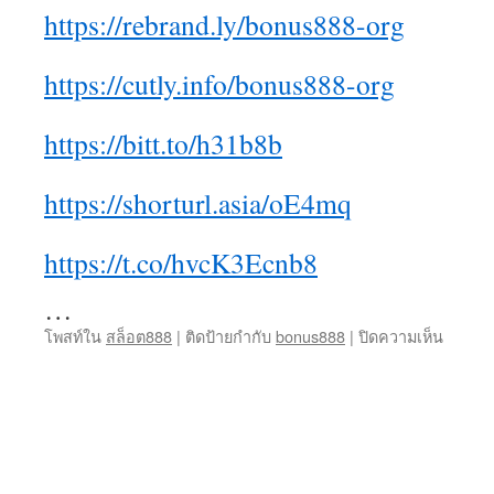
https://rebrand.ly/bonus888-org
https://cutly.info/bonus888-org
https://bitt.to/h31b8b
https://shorturl.asia/oE4mq
https://t.co/hvcK3Ecnb8
…
บน
โพสท์ใน
สล็อต888
|
ติดป้ายกำกับ
bonus888
|
ปิดความเห็น
Pgslot
Bonus8
5
Decem
25
pgslot
เว็บ