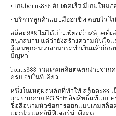
• เกมbonus888 อัปเดตเร็ว มีเกมใหม่
• บริการลูกค้าแบบมืออาชีพ ตอบไว ไ
สล็อต888 ไม่ได้เป็นเพียงเว็บสล็อตที่เล
สนุกสนาน แต่ว่ายังสร้างความมั่นใจแล
ผู้เล่นทุกคนว่าสามารถทำเงินแล้วก็ถอน
ปัญหา
bonus888 รวมเกมสล็อตแตกง่ายจากค่า
ครบ จบในที่เดียว
หนึ่งในเหตุผลหลักที่ทำให้ สล็อต888 เ
เกมจากค่าย PG Soft ลิขสิทธิ์แท้แบบคร
ชื่อลือนามหัวข้อการออกแบบเกมสล็อตที
แตกไว และก็มีฟีเจอร์น่าดึงดูด