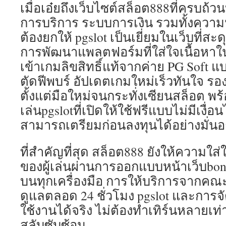
เมื่อเอ๋ยถึงเว็บไซต์สล็อต888ที่ครบถ้ว
การบริการ ระบบการเงิน รวมทั้งความน
ต้องยกให้ pgslot เป็นเยี่ยมในเว็บที่สะด
การพัฒนาแพลตฟอร์มที่ใส่ใจเนื้อหาในท
เข้าเกมลิขสิทธิ์แท้จากค่าย PG Soft แ
ตัดฟีพบร์ อัปเดตเกมใหม่เร็วทันใจ รองร
ตั้งแต่มือใหม่จนกระทั่งเซียนสล็อต 
เล่นpgslotที่เปิดให้ใช้ฟรีแบบไม่มีเงื่อน
สามารถเตรียมก่อนลงทุนได้อย่างมั่นอ
ที่สำคัญที่สุด สล็อต888 ยังให้ความใ
ของผู้เล่นผ่านการออกแบบหน้าเว็บbon
บนทุกเครื่องมือ การให้บริการจากคณะ
ดูแลตลอด 24 ชั่วโมง pgslot และการจั
ใช้งานได้จริง ไม่ต้องทำเทิร์นหลายเท่
สลับซับซ้อน