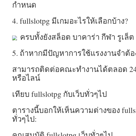
กำหนด
4. fullslotpg มีเกมอะไรให้เลือกบ้าง?
ครบทั้งยังสล็อต บาคาร่า กีฬา รูเล็
5. ถ้าหากมีปัญหาการใช้แรงงานจำต้อ
สามารถติดต่อคณะทำงานได้ตลอด 24 
หรือไลน์
เทียบ fullslotpg กับเว็บทั่วๆไป
ตารางนี้บอกให้เห็นความต่างของ fullslo
ทั่วๆไป:
คุณสมบัติ fullslotpg เว็บทั่วๆไป