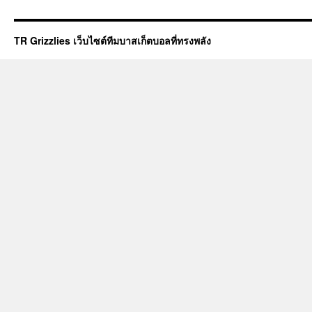
TR Grizzlies เว็บไซต์ทีมบาสเก็ตบอลที่ทรงพลัง