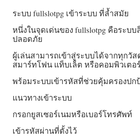
ระบบ fullslotpg เข้าระบบ ที่ล้ำสมัย
หนึ่งในจุดเด่นของ fullslotpg คือระบบล
ปลอดภัย
ผู้เล่นสามารถเข้าสู่ระบบได้จากทุกวัสด
สมาร์ทโฟน แท็บเล็ต หรือคอมพิวเตอร
พร้อมระบบเข้ารหัสที่ช่วยคุ้มครองปกป้
แนวทางเข้าระบบ
กรอกยูสเซอร์เนมหรือเบอร์โทรศัพท์
เข้ารหัสผ่านที่ตั้งไว้