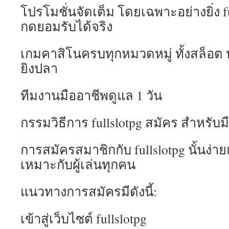
โปรโมชั่นจัดเต็ม โดยเฉพาะอย่างยิ่ง ful
กดยอมรับได้จริง
เกมคาสิโนครบทุกหมวดหมู่ ทั้งสล็อต 
ยิงปลา
ทีมงานมืออาชีพดูแล 1 วัน
กรรมวิธีการ fullslotpg สมัคร สำหรับม
การสมัครสมาชิกกับ fullslotpg นั้นง่า
เหมาะกับผู้เล่นทุกคน
แนวทางการสมัครมีดังนี้:
เข้าสู่เว็บไซต์ fullslotpg