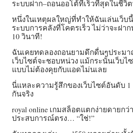
ระบบฝาก–ถอนออโต้ที่เร็วที่สุดในชีวิต
หนึ่งในเหตุผลใหญ่ที่ทำให้ฉันเล่นเว็บนี้
ระบบการคลังที่โคตรเร็ว ไม่ว่าจะฝากห
10 วินาที!
ฉันเคยทดลองถอนยามดึกดื่นๆประมาณต
เว็บไซต์จะชอบหน่วง แม้กระนั้นเว็บไซต์
แบบไม่ต้องคุยกับแอดไม่นเลย
นี่แหละความรู้สึกของเว็บไซต์อันดับ 1
กันจริง
royal online เกมสล็อตแตกง่ายดายกว่า
ประสบการณ์ตรง… “ใช่!”