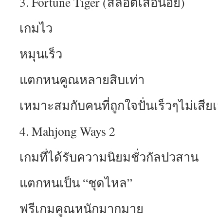
3. Fortune Tiger (สล็อตเสือน้อย)
เกมไว
หมุนเร็ว
แตกหนคูณหลายสิบเท่า
เหมาะสมกับคนที่ถูกใจปั่นเร็วๆไม่เสีย
4. Mahjong Ways 2
เกมที่ได้รับความนิยมชั่วกัลปวสาน
แตกหนเป็น “ชุดไหล”
ฟรีเกมคูณหนักมากมาย