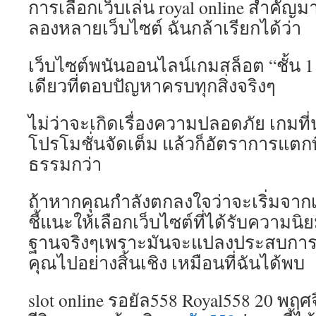
การเลือกเว็บเล่น royal online สำคัญมา
ลองหลายเว็บไซต์ ฉันกล้าเรียกได้ว่า
เว็บไซต์พนันออนไลน์เกมสล็อต “ชั้น 1
เดียวที่ตอบปัญหาครบทุกสิ่งจริงๆ
ไม่ว่าจะเกิดเรื่องความปลอดภัย เกมที
โปรโมชั่นจัดเต็ม แล้วก็อัตราการแตกที
ธรรมกว่า
ถ้าหากคุณกำลังตกลงใจว่าจะเริ่มจากเ
ชี้แนะให้เลือกเว็บไซต์ที่ได้รับความนิ
ฐานจริงๆเพราะมันจะแปลงประสบการ
คุณไปอย่างสิ้นเชิง เหมือนที่ฉันได้พบ
slot online รอยัล558 Royal558 20 พฤศ