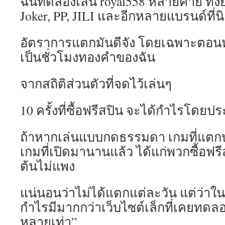
ฉันทดลองเล่น royal558 หลายค่าย ทั้งย
Joker, PP, JILI และอีกหลายแบรนด์ที
อัตราการแตกมันดีจัง โดยเฉพาะตอนหัวค่ำ
เป็นชั่วโมงทองคำของฉัน
จากสถิติส่วนตัวที่จดไว้เล่นๆ
10 ครั้งที่ซื้อฟรีสปิน จะได้กำไรโดยป
ถ้าหากเล่นแบบกดธรรมดา เกมที่แตกบ่
เกมที่เปิดมานานแล้ว ได้แก่พวกซื้อฟรี
ต้นไม่แพง
แน่นอนว่าไม่ได้แตกแต่ละวัน แต่ว่าใ
กำไรมีมากกว่าเว็บไซต์เล็กที่เคยทดลอ
หลายเท่า”