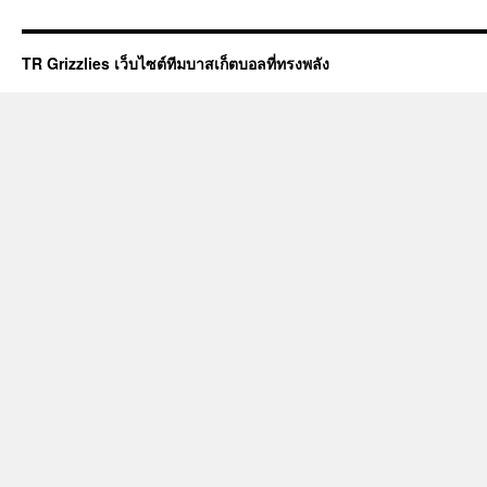
TR Grizzlies เว็บไซต์ทีมบาสเก็ตบอลที่ทรงพลัง