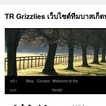
TR Grizzlies เว็บไซต์ทีมบาสเก็ต
ข้าม
หน้า
Blog
Contact
Welcome to the
ไป
แรก
family!
ยัง