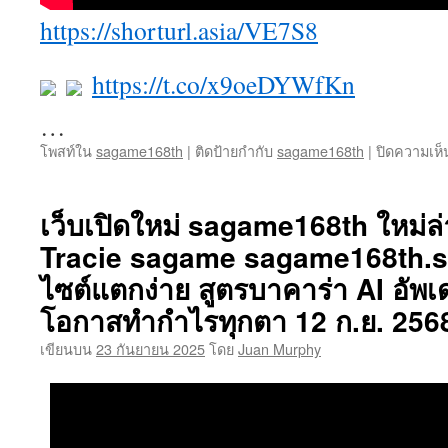
https://shorturl.asia/VE7S8
https://t.co/x9oeDYWfKn
…
โพสท์ใน
sagame168th
|
ติดป้ายกำกับ
sagame168th
|
ปิดความเห็
เว็บเปิดใหม่ sagame168th ใหม่ล่
Tracie sagame sagame168th.s
ไซต์แตกง่าย สูตรบาคาร่า AI อัพเด
โอกาสทำกำไรทุกตา 12 ก.ย. 256
เขียนบน
23 กันยายน 2025
โดย
Juan Murphy