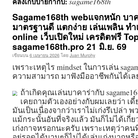
sagame168th
คลังเก็บป้ายกำกับ:
เนื้อหา
Sagame168th webแจกหนัก บาคาร
มาตรฐานดี แตกง่าย เล่นเพลิน ทำเ
online เว็บเปิดใหม่ เครดิตฟรี 
sagame168th.pro 21 มิ.ย. 69
เขียนบน
6 เมษายน 2026
โดย
Juan Murphy
เพราะเหตุไร mindset ในการเล่น saga
ความสามารถ มาฟังมืออาชีพกันได้เล
ถ้าเกิดคุณเล่นบาคาร่ากับ sagame
เคยถามตัวเองอย่างกับผมเลยว่า เดี๋ย
มันเป็นเนื่องจากว่าเราไม่เก่งรึเปล่า พ
แม้กระนั้นอันที่จริงแล้ว มันก็ไม่ได้เก
เก่งกาจหรอกนะครับ เพราะเหตุว่าคนที่เ
อยู่รอดได้นานๆก็ไม่ได้เล่นเก่งมากหร