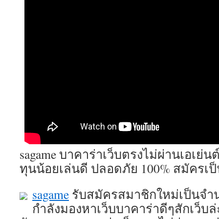
sagame บาคาร่าเว็บตรงไม่ผ่านเอเย่นต์
ทุนน้อยเล่นดี ปลอดภัย 100% สมัครเป
sagame
รับสมัครสมาชิกใหม่เป็นจำ
กำลังมองหาเว็บบาคาร่าดีๆสักเว็บล่