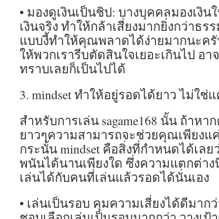
• มองดูเงินเป็นชิป: บางบุคคลมองเงิน
เงินจริง ทำให้กล้าเสี่ยงมากยิ่งกว่าธ
แบบงี้ทำให้คุณพลาดได้ง่ายมากนะครับ
ให้พวกเรารีบตัดสินใจเยอะเกินไป อ
ทราบเลยก็เป็นไปได้
3. mindset ทำให้อยู่รอดได้ยาว ไม่ใช่แ
สำหรับการเล่น sagame168 นั้น ถ้าหาก
ยาวๆความสามารถจะช่วยคุณเพียงแค่บา
กระนั้น mindset คือสิ่งที่กำหนดได้เลย
พนันได้นานเพียงใด ซึ่งความแตกต่างนี้ท
เล่นได้กับคนที่เล่นแล้วรอดได้นั่นเอง
• เล่นเป็นรอบ คุมความเสี่ยงได้ดีมากว่า:
ชอบเลือกเล่นเป็นรอบมากกว่า วางเป้า