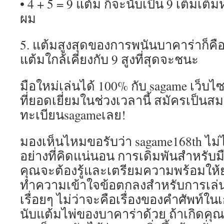
• 4 + 5 = 9 แต้ม ก็จะนับเป็น 9 เต็มเต็ม
ผม
5. แต้มสูงสุดของการพนันบาคาร่าก็คือ 
แต้มใกล้เคียงกับ 9 สูงที่สุดจะชนะ
มือใหม่เล่นได้ 100% กับ sagame เว็บไซ
ที่ยอดเยี่ยมในช่วงเวลานี้ สมัครเป็นส
ทะเบียนsagameเลย!
มองเห็นไหมขอรับว่า sagame168th ไม่
อย่างที่คิดแน่นอน การเดิมพันสำหรับมือ
คุณจะต้องรู้และเตรียมความพร้อมให้ย
ทำความเข้าใจข้อตกลงสำหรับการเล่นs
เรื่อยๆ ไม่ว่าจะคือเรื่องของคำศัพท์ใ
นับแต้มไพ่ของบาคาร่าด้วย ถ้าเกิดคุณรู