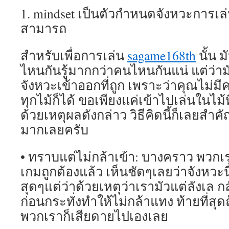
1. mindset เป็นตัวกำหนดจังหวะการเ
สามารถ
สำหรับเพื่อการเล่น
sagame168th
นั้น ม
ไหนกันรู้มากกว่าคนไหนกันแน่ แต่ว่ามั
จังหวะเข้าออกที่ถูก เพราะว่าคุณไม่มี
ทุกไม้ก็ได้ ขอเพียงแค่เข้าไปเล่นในไม้ท
ด้วยเหตุผลดังกล่าว วิธีคิดนี้ก็เลยสำค
มากเลยครับ
• ทราบแต่ไม่กล้าเข้า: บางคราว พวก
เกมถูกต้องแล้ว เห็นชัดๆเลยว่าจังหวะ
สุดๆแต่ว่าด้วยเหตุว่าเรามัวแต่ลังเล กล
ก่อนกระทั่งทำให้ไม่กล้าแทง ท้ายที่ส
พวกเราก็เสียดายไปเองเลย