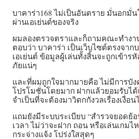
บาคาร่า168 ไม่เป็นอันตราย มั่นอกมั่
ผ่านเอเย่นต์ของจริง
ผมลองตรวจตราและก็ถามคณะทำงานเพิ
ตอบว่า บาคาร่า เป็นเว็บไซต์ตรงจากบร
เอเย่นต์ ข้อมูลผู้เล่นทั้งสิ้นจะถูกเข้า
ภัยแน่ๆ
และที่ผมถูกใจมากมายคือ ไม่มีการบังค
โปรโมชั่นโดยมาก ฝากแล้วยอมรับได้เ
จำเป็นที่จะต้องมาวิตกกังวลเรื่องเงื่
แถมยังมีระบบระเบียบ “สำรวจยอดย้
เวลา ไม่ว่าจะฝาก ถอน หรือเล่นเกมไหน
กระจ่างแจ้ง โปร่งใสสุดๆ