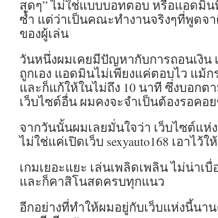
สุดๆ” ไม่ใช่แบบบอทตอบ หรือแอดมินท
ซ้ำ แต่ว่าเป็นคณะทำงานจริงๆที่พูดจาดี 
ของผู้เล่น
วันหนึ่งผมเคยมีปัญหากับการถอนเงิน 
ถูกเอง แอดมินไม่เพียงแค่ตอบไว แม้กร
และก็แก้ให้ในไม่ถึง 10 นาที ซึ่งบอกตาม
เว็บไซต์อื่น ผมคงจะจำเป็นต้องรอคอย
จากวันนั้นผมเลยมั่นใจว่า เว็บไซต์แห่งนี
ไม่ใช่แค่เปิดเว็บ sexyauto168 เอาไว้
เกมเยอะแยะ เล่นเพลิดเพลิน ไม่น่าเบื่อ
และก็คาสิโนสดครบทุกแนว
อีกอย่างที่ทำให้ผมอยู่กับเว็บแห่งนี้น