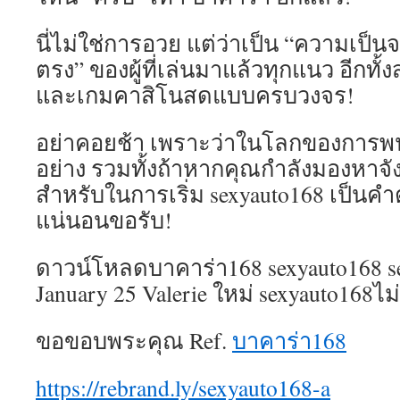
นี่ไม่ใช่การอวย แต่ว่าเป็น “ความเป
ตรง” ของผู้ที่เล่นมาแล้วทุกแนว อีกทั้
และเกมคาสิโนสดแบบครบวงจร!
อย่าคอยช้า เพราะว่าในโลกของการพนั
อย่าง รวมทั้งถ้าหากคุณกำลังมองหาจัง
สำหรับในการเริ่ม sexyauto168 เป็นคำ
แน่นอนขอรับ!
ดาวน์โหลดบาคาร่า168 sexyauto168 s
January 25 Valerie ใหม่ sexyauto168ไม
ขอขอบพระคุณ Ref.
บาคาร่า168
https://rebrand.ly/sexyauto168-a