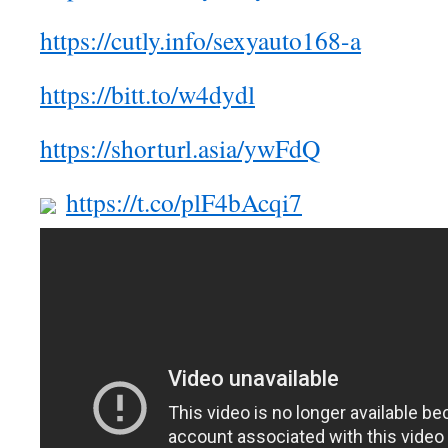
https://cutly.info/sexyauto168-a
https://bitt.to/w4dydl
https://shorturl.asia/ywFdQ
https://t.co/plF4bAcqi7