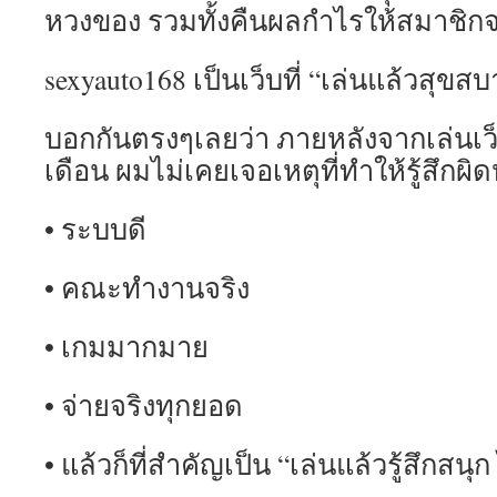
หวงของ รวมทั้งคืนผลกำไรให้สมาชิกจ
sexyauto168 เป็นเว็บที่ “เล่นแล้วสุขส
บอกกันตรงๆเลยว่า ภายหลังจากเล่นเ
เดือน ผมไม่เคยเจอเหตุที่ทำให้รู้สึกผิ
• ระบบดี
• คณะทำงานจริง
• เกมมากมาย
• จ่ายจริงทุกยอด
• แล้วก็ที่สำคัญเป็น “เล่นแล้วรู้สึกสนุ