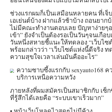
ช่วงแรกผมก็เป็นเสมือนหลายคน ที่เจ็
เอเย่นต์บ้าง ฝากแล้วช้าบ้าง ถอนยากบ้
ไม่มีคณะทำงานตอบเลย ปัญหาง่ายๆอย่
เข้า” ยังจำเป็นต้องรอเป็นวันๆจนเกือบเ
วันหนึ่งสหายชี้แนะให้ทดลอง “เว็บไซต
พร้อมกล่าวว่า “เว็บไซต์แห่งนี้ดีจริง ทด
ความสุขใจเวลาเล่นมันคืออะไร”
ความซาบซึ้งแรกกับ sexyauto168 คว
บริการเหนือความหวัง
ภายหลังที่ผมสมัครเป็นสมาชิกกับ เซ็ก
ที่รู้สึกได้เลยคือ “ระบบเขาเร็วมาก”
• หน้าเว็บโหลดไวสุดๆไม่มีค้าง