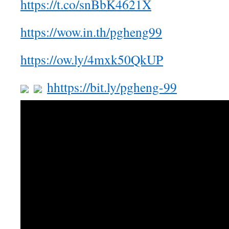
https://t.co/snBbK4621X
https://wow.in.th/pgheng99
https://ow.ly/4mxk50QkUP
hhttps://bit.ly/pgheng-99