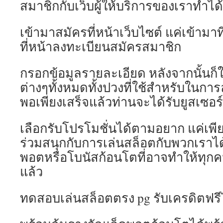
สมาชิกกับเว็บผู้ให้บริการของเราทำไ
เข้ามาสมัครที่หน้าเว็บไซต์ แค่เข้ามาท
ที่หน้าลงทะเบียนสมัครสมาชิก
กรอกข้อมูลรายละเอียด หลังจากนั้นก็
ต่างๆทั้งหมดทั้งปวงที่ใช้สำหรับในกา
พอเพียงเสร็จแล้วท่านจะได้รับยูสเซอร
เลือกรับโปรโมชั่นได้ตามอยาก แค่เพีย
ร่วมสนุกกับการเล่นสล็อตกับพวกเราได้
พอตหรือโบนัสก้อนโตที่อาจทำให้ทุก
แล้ว
ทดสอบเล่นสล็อตตรง pg รับเครดิตฟรีได