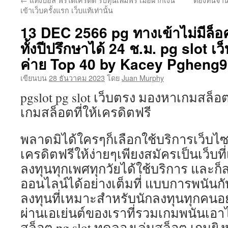
เนื้อหา
เข้าเว็บครั้งแรก เว็บแท้เท่านั้น
13 DEC 2566 pg ทางเข้าไม่มีล็อ
ทั้งปีปรึกษาได้ 24 ช.ม. pg slot เ
ค่าย Top 40 by Kacey Pgheng9
เขียนบน
28 ธันวาคม 2023
โดย
Juan Murphy
pgslot pg slot เว็บตรง มองหาเกมสล็
เกมสล็อตที่ให้เครดิตฟรี
พลาดมิได้ใครๆก็เลือกใช้บริการเว็บไ
เครดิตฟรีให้ง่ายๆเพียงสมัครเป็นเว็บที
ลงทุนทุกเพศทุกวัยได้ใช้บริการ และก
ออนไลน์ได้อย่างเต็มที่ แบบการพนันก
ลงทุนที่เหมาะสำหรับนักลงทุนทุกคนอย
ผ่านเอเย่นต์ของเราที่รวมเกมพนันเอาไ
สล็อต pg slot ทดลองเล่นสล็อต เกมยิ