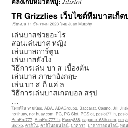
Jilislot
คลังเก็บหมวดหมู่:
เนื้อหา
TR Grizzlies เว็บไซต์ทีมบาสเก็ต
เขียนบน
11 ธันวาคม 2023
โดย
Juan Murphy
เล่นบาสช่วยอะไร
สอนเล่นบาส หญิง
เล่นบาสการ์ตูน
เล่นบาสยังไง
วิธีการเล่น บา ส เบื้องต้น
เล่นบาส ภาษาอังกฤษ
เล่น บา ส กี่ แค่ ล
วิธีการเล่นบาสเกตบอล สรุป
…
โพสท์ใน
918Kiss
,
ABA
,
ABAGroup2
,
Baccarat
,
Casino
,
Jili
,
Jilisl
no1huay
,
no1huay.com
,
PG
,
PG Slot
,
PGSlot
,
pgslot77.in
,
pgslo
PunPro777
,
PunPro777.in
,
Pussy888
,
sagame168th.com
,
sexy
Slotxo
,
คาสิโน
,
คาสิโนออนไลน์
,
บาคาร่า
,
บาคาร่าออนไลน์
,
พนั