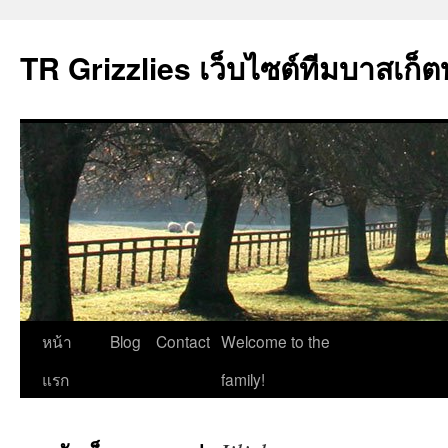
TR Grizzlies เว็บไซต์ทีมบาสเก็ต
ข้าม
หน้า
Blog
Contact
Welcome to the
ไป
แรก
family!
ยัง