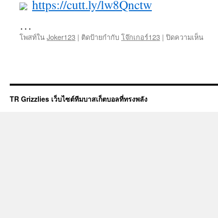
https://cutt.ly/lw8Qnctw
…
บน
โพสท์ใน
Joker123
|
ติดป้ายกำกับ
โจ๊กเกอร์123
|
ปิดความเห็น
Joke
อัป
เดท
เกม
ใหม่
ล่าสุ
TR Grizzlies เว็บไซต์ทีมบาสเก็ตบอลที่ทรงพลัง
สมัค
อัตร
จ่าย
ดี
ที่สุด
สล็อ
ออนไ
joke
ไม่
แน่
จริง
ไม่