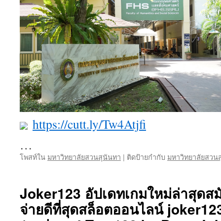
https://cutt.ly/Tw4Atjfi
…
โพสท์ใน
มหาวิทยาลัยสวนสุนันทา
|
ติดป้ายกำกับ
มหาวิทยาลัยสวนส
Joker123 อัปเดทเกมใหม่ล่าสุดสม
จ่ายดีที่สุดสล็อตออนไลน์ joker123 