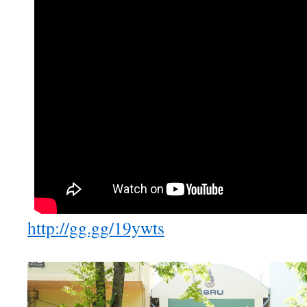
http://gg.gg/19ywts