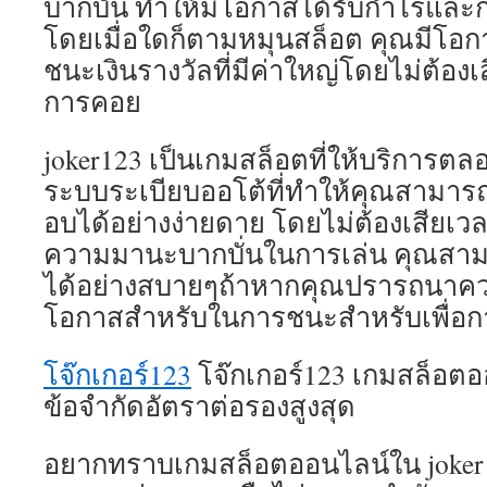
บากบั่น ทำให้มีโอกาสได้รับกำไรและก็
โดยเมื่อใดก็ตามหมุนสล็อต คุณมีโอก
ชนะเงินรางวัลที่มีค่าใหญ่โดยไม่ต้องเ
การคอย
joker123 เป็นเกมสล็อตที่ให้บริการตลอด
ระบบระเบียบออโต้ที่ทำให้คุณสามารถ
อบได้อย่างง่ายดาย โดยไม่ต้องเสียเ
ความมานะบากบั่นในการเล่น คุณสา
ได้อย่างสบายๆถ้าหากคุณปรารถนาค
โอกาสสำหรับในการชนะสำหรับเพื่อก
โจ๊กเกอร์123
โจ๊กเกอร์123 เกมสล็อตอ
ข้อจำกัดอัตราต่อรองสูงสุด
อยากทราบเกมสล็อตออนไลน์ใน joker12