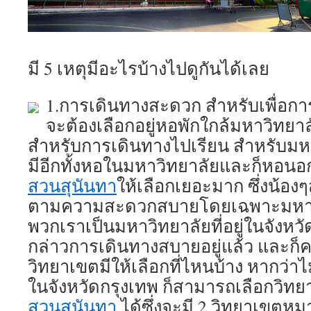
มี 5 เหตุมีอะไรบ้างไปดูกันได้เลย
1.การเดินทางสะดวก สำหรับเพื่อกา
จะต้องเลือกอยู่หอพักใกล้มหาวิทยาล
สำหรับการเดินทางไปเรียน สำหรับมห
มีอีกทั้งหอในมหาวิทยาลัยและก็หอนอ
สวนสุนันทา
ให้เลือกเยอะมาก ซึ่งน้อง
ตามความสะดวกสบายโดยเฉพาะมหาวิ
พวกเราเป็นมหาวิทยาลัยที่อยู่ในจังหวั
กล่าวการเดินทางสบายอยู่แล้ว และก็
วิทยาเขตมีให้เลือกที่ไหนบ้าง หากว่าไ
ในจังหวัดกรุงเทพ ก็สามารถเลือกวิท
สวนสุนันทา
ได้ซึ่งจะมี 2 วิทยาเขตหม