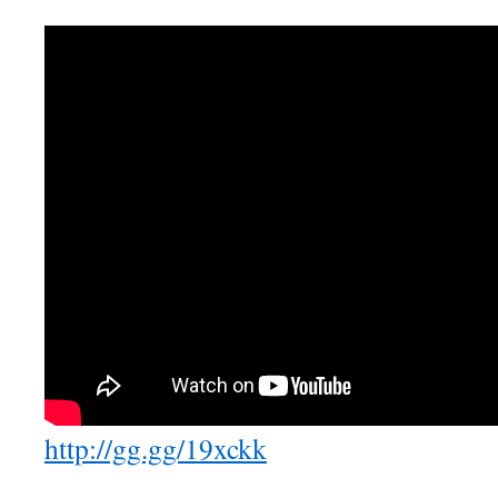
http://gg.gg/19xckk