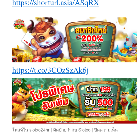
https://shorturl.asia/ASqRX
https://t.co/3COzSzAk6j
บน
โพสท์ใน
slotxo24hr
|
ติดป้ายกำกับ
Slotxo
|
ปิดความเห็น
Slotxo24h