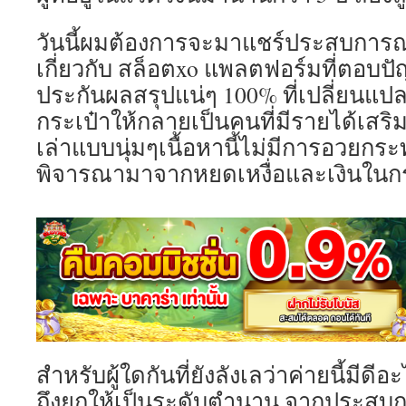
วันนี้ผมต้องการจะมาแชร์ประสบการ
เกี่ยวกับ สล็อตxo แพลตฟอร์มที่ตอบป
ประกันผลสรุปแน่ๆ 100% ที่เปลี่ยนแป
กระเป๋าให้กลายเป็นคนที่มีรายได้เสริ
เล่าแบบนุ่มๆเนื้อหานี้ไม่มีการอวยกระทั่
พิจารณามาจากหยดเหงื่อและเงินในก
สำหรับผู้ใดกันที่ยังลังเลว่าค่ายนี้มีดี
ถึงยกให้เป็นระดับตำนาน จากประส