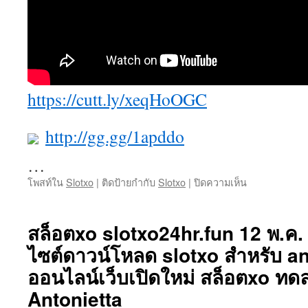
https://cutt.ly/xeqHoOGC
http://gg.gg/1apddo
…
บน
โพสท์ใน
Slotxo
|
ติดป้ายกำกับ
Slotxo
|
ปิดความเห็น
สล็อตxo
แจก
เครดิต
สล็อตxo slotxo24hr.fun 12 พ.ค.
ฟรี
ไซต์ดาวน์โหลด slotxo สําหรับ a
ไม่
อั้น
ออนไลน์เว็บเปิดใหม่ สล็อตxo ทด
รองรับ
ภาษา
Antonietta
ไทย