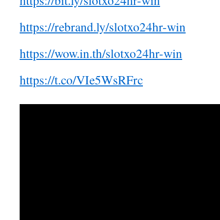
https://rebrand.ly/slotxo24hr-win
https://wow.in.th/slotxo24hr-win
https://t.co/VIe5WsRFrc