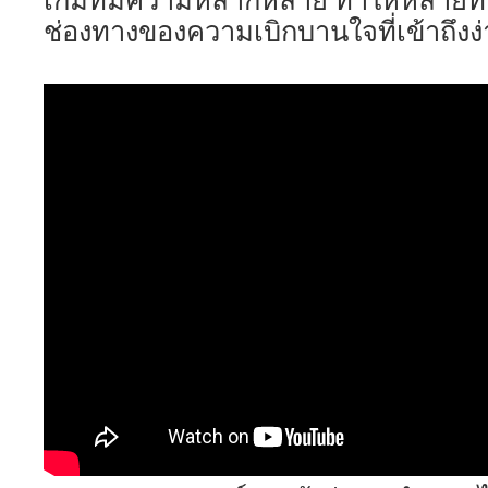
ช่องทางของความเบิกบานใจที่เข้าถึงง่