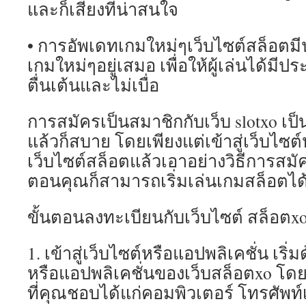
และก็เสียงที่น่าสนใจ
• การอัพเดทเกมใหม่ๆเว็บไซต์สล็อต
เกมใหม่ๆอยู่เสมอ เพื่อให้ผู้เล่นได้มี
ตื่นเต้นและไม่เบื่อ
การสมัครเป็นสมาชิกกับเว็บ slotxo เป็นเ
แล้วก็สบาย โดยเพียงแต่เข้าสู่เว็บไซต
เว็บไซต์สล็อตแล้วเอาอย่างวิธีการสมัครท
ตอนคุณก็สามารถเริ่มเล่นเกมสล็อตได้
ขั้นตอนลงทะเบียนกับเว็บไซต์ สล็อตxo 
1. เข้าสู่เว็บไซต์หรือแอปพลิเคชั่น เริ่ม
หรือแอปพลิเคชั่นของเว็บสล็อตxo โดยใช
ที่คุณชอบได้แก่คอมพิวเตอร์ โทรศัพท์เค