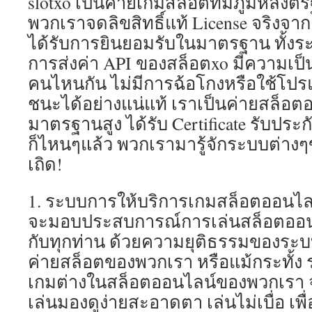
slotxo เป็นค่ายเกมสล็อตที่มีภูมิหลั
พวกเราจดลิขสิทธิ์แท้ License จริงจา
ได้รับการยินยอมรับในมาตรฐาน ทั้ง
การส่งค่า API ของสล็อตxo มีความเป
คนไหนกัน ไม่มีการฉ้อโกงหรือใช้โป
ชนะได้อย่างแน่แท้ เราเป็นค่ายสล็อตออน
มาตรฐานสูง ได้รับ Certificate รับปร
ก็ไหนๆแล้ว พวกเรามารู้จักระบบต่าง
เถิด!
1. ระบบการให้บริการเกมสล็อตออนไล
จะมอบประสบการณ์การเล่นสล็อตออนไลน์
กับทุกท่าน ด้วยความยุติธรรมของระบ
ค่ายสล็อตของพวกเรา หรือแม้กระทั้ง
เกมต่างในสล็อตออนไลน์ของพวกเรา จ
เล่นมองดูง่ายสะอาดตา เล่นไม่เบื่อ เพื่