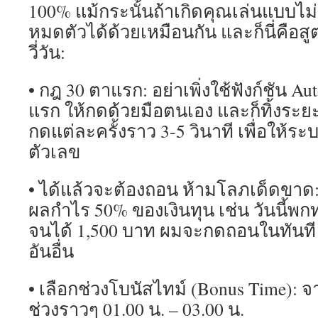
100% แม้กระนั้นถ้าเกิดคุณเล่นแบบไม่ม
หมดตัวได้ด้วยเหมือนกัน และก็นี่คือสูต
วี่วัน:
• กฎ 30 ตาแรก: อย่าเพิ่งใช้ฟังก์ชัน Au
แรก ให้กดด้วยมือตนเอง และก็ทิ้งระ
กดแต่ละครั้งราว 3-5 วินาที เพื่อให้ระ
ตัวเลข
• ได้แล้วจะต้องถอน ห้ามโลภเด็ดขาด
ผลกำไร 50% ของเงินทุน เช่น วันนี้พกท
จนได้ 1,500 บาท ผมจะกดถอนในทันที
อันอื่น
• เลือกช่วงโบนัสไทม์ (Bonus Time): จา
ช่วงราวๆ 01.00 น. – 03.00 น.