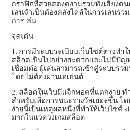
กราฟิกที่สวยสดงดงามรวมทั้งเสียงดนตรี
เล่นจำเป็นต้องคลั่งไคล้ในการเล่นรวมท
การเล่น
จุดเด่น
1. การมีระบบระเบียบเว็บไซต์ตรงทำให
สล็อตเป็นไปอย่างสะดวกและไม่มีปัญห
เชื่อมต่อ ผู้เล่นสามารถเข้าสู่ระบบรวม
โดยไม่ต้องผ่านเอเย่นต์
2. สล็อตในเว็บมีแจ็กพอตที่แตกง่าย ทำ
สำหรับเพื่อการชนะรางวัลเยอะขึ้น โ
ง่ายนี้เป็นเหตุผลหนึ่งที่ทำให้เว็บไซต์ 
มากในแวดวงเกมสล็อต