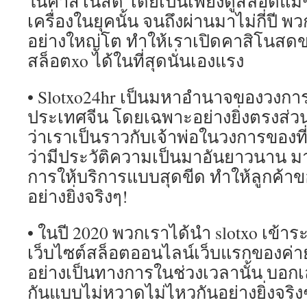
ในคาสิโนสด โดยเป็นเพียงตู้สล็อตแมชช
เครื่องในยุคนั้น จนถึงผ่านมาไม่กี่ปี 
อย่างใหญ่โต ทำให้เราเปิดคาสิโนส
สล็อตxo ได้ในที่สุดนั่นเองแรง
• Slotxo24hr เป็นมหาอำนาจของวงกา
ประเทศจีน โดยเฉพาะอย่างยิ่งตรงส่วน
ว่าเราเป็นราวกับเจ้าพ่อในวงการของที่
ว่ามีประวัติความเป็นมาอันยาวนาน มา
การให้บริการแบบสุดขีด ทำให้ลูกค้าข
อย่างยิ่งจริงๆ!
• ในปี 2020 พวกเราได้นำ slotxo เข้า
เว็บไซต์สล็อตออนไลน์เว็บแรกของค่าย 
อย่างเป็นทางการในช่วงเวลานั้น บอกเล
กันแบบไม่หวาดไม่ไหวกันอย่างยิ่งจริง