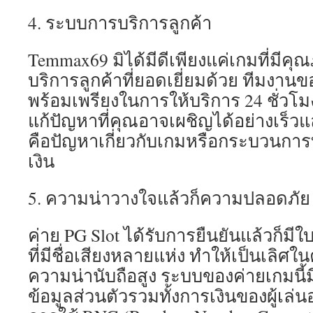
4. ระบบการบริการลูกค้า
Temmax69 มิได้มีดีเพียงแค่เกมที่มีคุ
บริการลูกค้าที่ยอดเยี่ยมด้วย ทีมงาน
พร้อมเพรียงในการให้บริการ 24 ชั่ว
แก้ปัญหาที่คุณอาจเผชิญได้อย่างเร็วแ
คือปัญหาเกี่ยวกับเกมหรือกระบวนก
เงิน
5. ความน่าวางใจแล้วก็ความปลอดภัย
ค่าย PG Slot ได้รับการยืนยันแล้วก็มี
ที่มีชื่อเสียงหลายแห่ง ทำให้เป็นเลิศใ
ความน่านับถือสูง ระบบของค่ายเกมนี้
ข้อมูลส่วนตัวรวมทั้งการเงินของผู้เล่นอย