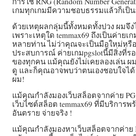
การใช้ RNG (Random Number Generator
เกมทุกเกมมีความชอบธรรมแล้วก็เป็น
ด้วยเหตุผลกลุ่มนี้ทั้งหมดทั้งปวง ผมจ
เพราะเหตุใด temmax69 ถึงเป็นค่ายเกม
หลายท่าน ไม่ว่าคุณจะเป็นมือใหม่หรือผ
ประสบการณ์ ค่ายเกมpgslotนี้มีสิ่งที่รอ
ของทุกคน แม้คุณยังไม่เคยลองเล่น
ดู และก็คุณอาจพบว่าตนเองชอบใจได้
ผม!
แม้คุณกำลังมองเว็บสล็อตจากค่าย PG
เว็บไซต์สล็อต temmax69 ที่มีบริการพร้
อันตราย จ่ายจริง !
แม้คุณกำลังมองหาเว็บสล็อตจากค่าย P