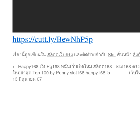
https://cutt.ly/BewNhP5p
เรื่องนี้ถูกเขียนใน
สล็อตเว็บตรง
และติดป้ายกำกับ
Slot
คั่นหน้า
ลิง
←
Happy168 เว็บPg168 พนันเว็บเปิดใหม่ สล็อต168
Slot168 ตรง
ใหม่ล่าสุด Top 100 by Penny slot168 happy168.io
เว็บใ
13 มิถุนายน 67