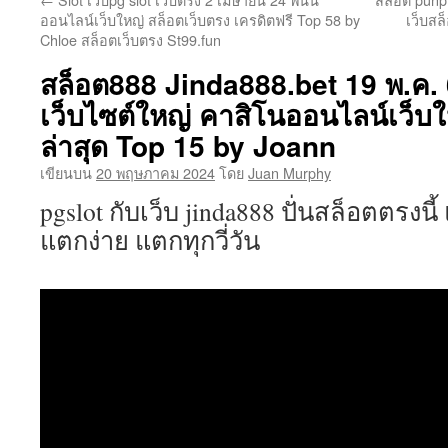
เนื้อหา
ออนไลน์เว็บใหญ่ สล็อตเว็บตรง เครดิตฟรี Top 58 by
เว็บสล
Chloe สล็อตเว็บตรง St99.fun
สล็อต888 Jinda888.bet 19 พ.ค. 
เว็บไซต์ใหญ่ คาสิโนออนไลน์เว็บใ
ล่าสุด Top 15 by Joann
เขียนบน
20 พฤษภาคม 2024
โดย
Juan Murphy
pgslot กับเว็บ jinda888 ปั่นสล็อตตรงนี
แตกง่าย แตกทุกวี่วัน