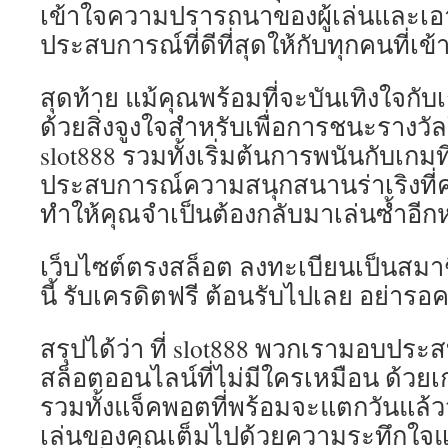
เข้าใจความปรารถนาของผู้เล่นและเอา
ประสบการณ์ที่ดีที่สุดให้กับทุกคนที่เข
สุดท้าย แม้คุณพร้อมที่จะบันเทิงใจกับ
ด้วยสิ่งจูงใจสำหรับเพื่อการชนะรางวัล
slot888 รวมทั้งเริ่มต้นการพนันกับเกม
ประสบการณ์ความสนุกสนานร่าเริงที่คุณ
ทำให้คุณจำเป็นต้องกลับมาเล่นซ้ำอีก
เว็บไซต์ตรงสล็อต ลงทะเบียนเป็นสมา
นี้ รับเครดิตฟรี ต้อนรับไปเลย อย่ารอ
สรุปได้ว่า ที่ slot888 พวกเรามอบปร
สล็อตออนไลน์ที่ไม่มีใครเหมือน ด้วยเ
รวมทั้งแจ็คพอตที่พร้อมจะแตกวันแล้วว
เล่นของคุณเต็มไปด้วยความระทึกใจ