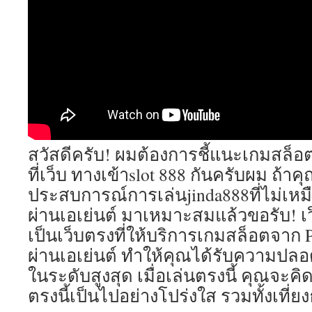
สวัสดีครับ! ผมต้องการชี้แนะเกมสล็อ
ที่เว็บ ทางเข้าslot 888 กันครับผม ถ้
ประสบการณ์การเล่นjinda888ที่ไม่เหม
ผ่านเอเย่นต์ มาเหมาะสมแล้วขอรับ! เว
เป็นเว็บตรงที่ให้บริการเกมสล็อตจาก 
ผ่านเอเย่นต์ ทำให้คุณได้รับความปลอดภ
ในระดับสูงสุด เมื่อเล่นตรงนี้ คุณจะคิ
ตรงนี้เป็นไปอย่างโปร่งใส รวมทั้งเที่