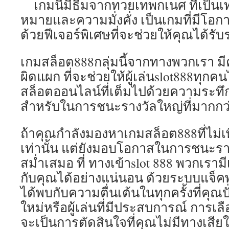
เกมนี้มีธีมจากทวยเทพกเนศ ที่เป็นเ
หมายและความมั่งคั่ง เป็นเกมที่มีโอ
ด้วยฟีเจอร์พิเศษที่จะช่วยให้คุณได้รั
เกมสล็อต888กลุ่มนี้จากทางพวกเรา ม
ผิดแผก ที่จะช่วยให้ผู้เล่นslot888ทุกค
สล็อตออนไลน์ที่เต็มไปด้วยความระทึ
สำหรับในการชนะรางวัลใหญ่ที่มากกว่
ถ้าคุณกำลังมองหาเกมสล็อต888ที่ไม่เพ
เท่านั้น แต่ยังมอบโอกาสในการชนะรา
สม่ำเสมอ ที่ ทางเข้าslot 888 พวกเรามี
กับคุณได้อย่างแน่นอน ด้วยระบบแจ็ค
ได้พบกับความตื่นเต้นในทุกครั้งที่คุณป
ใหม่หรือผู้เล่นที่มีประสบการณ์ การเลื
จะเป็นการตัดสินใจที่คุณไม่มีทางเสี