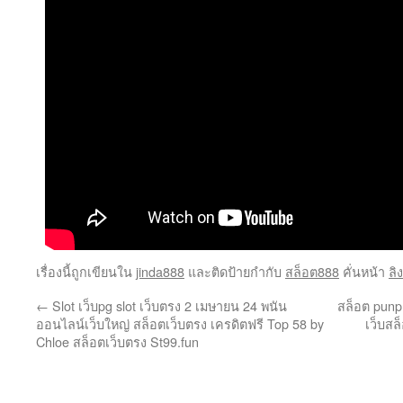
เรื่องนี้ถูกเขียนใน
jinda888
และติดป้ายกำกับ
สล็อต888
คั่นหน้า
ลิ
←
Slot เว็บpg slot เว็บตรง 2 เมษายน 24 พนัน
สล็อต punp
ออนไลน์เว็บใหญ่ สล็อตเว็บตรง เครดิตฟรี Top 58 by
เว็บสล
Chloe สล็อตเว็บตรง St99.fun