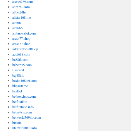
acebet789.com
adm789.info
allbet24hr
allstar168.me
alot66
alot666
ambnovabet.com
aress77.shop
aress77.shop
askyouwin888 vip
audi688.com
ba88th.com
babet555.com
Baccarat
baj88thb
baslot168bet.com
bbp168.me
bestbet
betboxclubs.com
betflixtikto
betflixtikto.info
betm4vip.com
betworld369hot.com
bitcoin
bluewin8888.info