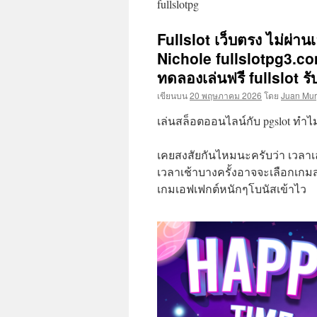
fullslotpg
เนื้อหา
Fullslot เว็บตรง ไม่ผ่
Nichole fullslotpg3.co
ทดลองเล่นฟรี fullslot ร
เขียนบน
20 พฤษภาคม 2026
โดย
Juan Mu
เล่นสล็อตออนไลน์กับ pgslot ทำ
เคยสงสัยกันไหมนะครับว่า เวลาเล
เวลาเช้าบางครั้งอาจจะเลือกเกม
เกมเอฟเฟกต์หนักๆโบนัสเข้าไว