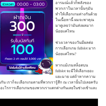
อารมณ์แล้วก็พลังของ
พวกเราในเวลานั้นๆมัน
ทำให้เลือกเกมต่างกันด้วย
ในเนื้อหานี้ ผมจะพาคุณ
มาดูเลยว่ามันส่งผลมาก
น้อยแค่ไหน
ช่วงเวลาของวันมีผลต่อ
การเลือกเกม fullslot มาก
น้อยแค่ไหน?
หากแม้เกมสล็อตบน
fullslot จะมีให้เลือกเยอะ
แยะมาย แต่ถ้าหากความ
กัน เราก็จะเลือกเกมตามที่พวกเรารู้สึก ณ เวลานั้นไปเลยครับ
พราะอะไรการเลือกเกมของพวกเราแตกต่างกันเลยในช่วงเช้าและ