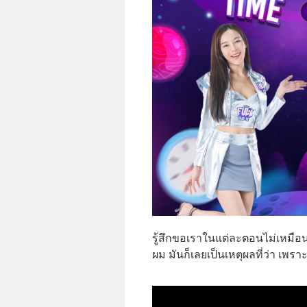
รู้สึกขอเราในแต่ละตอนไม่เหมือน
ผม มันก็เลยเป็นเหตุผลที่ว่า เ