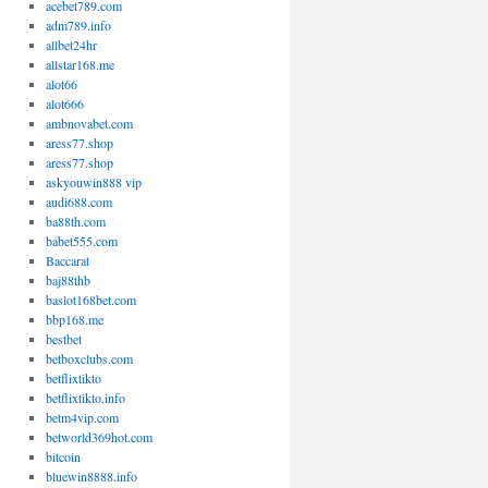
acebet789.com
adm789.info
allbet24hr
allstar168.me
alot66
alot666
ambnovabet.com
aress77.shop
aress77.shop
askyouwin888 vip
audi688.com
ba88th.com
babet555.com
Baccarat
baj88thb
baslot168bet.com
bbp168.me
bestbet
betboxclubs.com
betflixtikto
betflixtikto.info
betm4vip.com
betworld369hot.com
bitcoin
bluewin8888.info