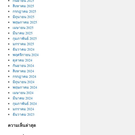
กันยายน 2025
สิงหาคม 2025
กรกฎาคม 2025
มิถุนายน 2025
พฤษภาคม 2025
เมษายน 2025
มีนาคม 2025
กุมภาพันธ์ 2025
มกราคม 2025
ธันวาคม 2024
พฤศจิกายน 2024
ตุลาคม 2024
กันยายน 2024
สิงหาคม 2024
กรกฎาคม 2024
มิถุนายน 2024
พฤษภาคม 2024
เมษายน 2024
มีนาคม 2024
กุมภาพันธ์ 2024
มกราคม 2024
ธันวาคม 2023
ความเห็นล่าสุด