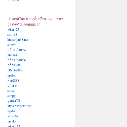
สล็อต66
เว็บคาสิโนน่าเล่น ทั้ง
สล็อต
และ
บาคา
ร่า
ตึงจริงแตกบ่อยมาก
joker123
slot168
https://jin55.net
slot99
สล็อตเว็บตรง
jinda44
สล็อตเว็บตรง
สล็อต888
JINDA888
pgslot
พุซซี่888
บาคาร่า
slotxo
slotpg
ดูหนังโป๊
https://1xbetth.vip
pgslot
allbet24
pg slot
joker 123