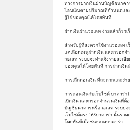
ทางการฝากเงินผ่านบัญชีธนาคาร 
โอนเงินตามปริมาณที่กำหนดและยื
ผู้ใช้ของคุณได้โดยทันที
ฝากเงินผ่านวอเลท ง่ายแล้วก็รวเ
สำหรับผู้ที่สะดวกใช้งานวอเลท เว
แค่เลือกเมนูฝากเงิน และกรอกจำน
วอเลท ระบบจะทำแจ้งรายละเอี
ของคุณได้โดยทันที การฝากเงินผ
การเลืกถอนเงิน ที่สะดวกและง่า
การถอนเงินกับเว็บไซต์ บาคาร่า1
เบิกเงิน และกรอกจำนวนเงินที่ต้
บัญชีธนาคารหรือวอเลท ระบบจะ
เว็บไซต์ตรง 168บาคาร่า นั้นรวดเ
โดยทันทีเมื่อชนะเกมบาคาร่า