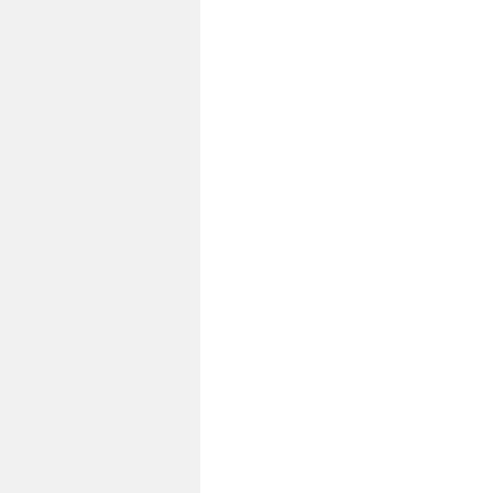
เว็บไซต์
ทีม
บา
ส
เก็
ตบ
อล
ที่
ทรง
พลัง