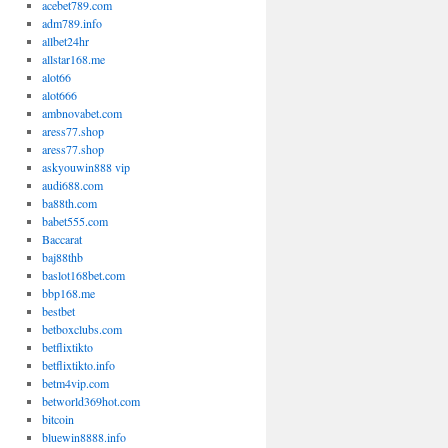
acebet789.com
adm789.info
allbet24hr
allstar168.me
alot66
alot666
ambnovabet.com
aress77.shop
aress77.shop
askyouwin888 vip
audi688.com
ba88th.com
babet555.com
Baccarat
baj88thb
baslot168bet.com
bbp168.me
bestbet
betboxclubs.com
betflixtikto
betflixtikto.info
betm4vip.com
betworld369hot.com
bitcoin
bluewin8888.info