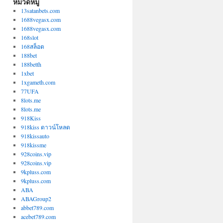
หมวดหมู่
13satanbets.com
1688vegasx.com
1688vegasx.com
168slot
168สล็อต
188bet
188betth
1xbet
1xgameth.com
77UFA
8lots.me
8lots.me
918Kiss
918kiss ดาวน์โหลด
918kissauto
918kissme
928coins.vip
928coins.vip
9kpluss.com
9kpluss.com
ABA
ABAGroup2
abbet789.com
acebet789.com