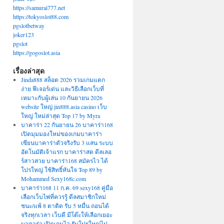
https://samurai777.net
https://tokyoslot88.com
pgslotbetway
joker123
pgslot
https://gogoslot.asia
เรื่องล่าสุด
Jinda888 สล็อต 2026 รวมเกมแตก
ง่าย ฟีเจอร์เด่น และวิธีเลือกเว็บที่
เหมาะกับผู้เล่น 10 กันยายน 2026
website ใหญ่ jin888.asia casino เว็บ
ใหญ่ ใหม่ล่าสุด Top 17 by Myra
บาคาร่า 22 กันยายน 26 บาคาร่า168
เปิดมุมมองใหม่ของเกมบาคาร่า
เซียนบาคาร่าตัวจริงรับ 3 แสน ระบบ
อัตโนมัติเจ้าแรก บาคาร่าสด ดีลเลอ
ร์สาวสวย บาคาร่า168 สมัครไว ได้
โปรใหญ่ ใช้สิทธิ์ทันใจ Top 89 by
Mohammed Sexy168c.com
บาคาร่า168 11 ก.ค. 69 sexy168 คู่มือ
เลือกเว็บไพ่ที่ควรรู้ ดีลสมาชิกใหม่
ชนะ/แพ้ 8 ตาติด รับ 5 หมื่น ถอนได้
จริงทุกเวลา เว็บดี มีโต๊ะให้เลือกเยอะ
บาคาร่า เปิดเกมไว รับโปรใหญ่ไป