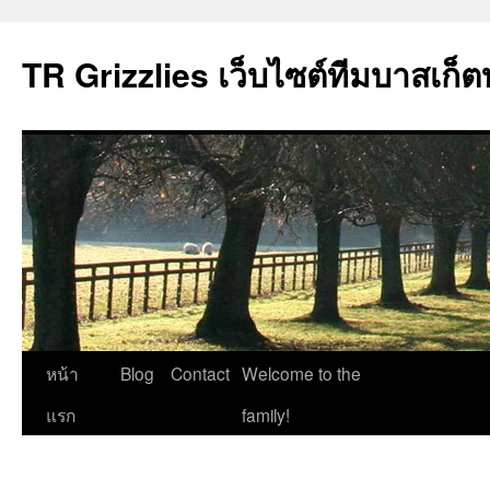
TR Grizzlies เว็บไซต์ทีมบาสเก็ต
ข้าม
หน้า
Blog
Contact
Welcome to the
ไป
แรก
family!
ยัง