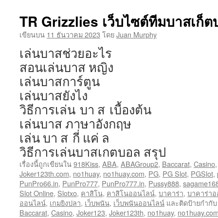
เนื้อหา
TR Grizzlies เว็บไซต์ทีมบาสเก็ต
เขียนบน
11 ธันวาคม 2023
โดย
Juan Murphy
เล่นบาสช่วยอะไร
สอนเล่นบาส หญิง
เล่นบาสการ์ตูน
เล่นบาสยังไง
วิธีการเล่น บา ส เบื้องต้น
เล่นบาส ภาษาอังกฤษ
เล่น บา ส กี่ แค่ ล
วิธีการเล่นบาสเกตบอล สรุป
เรื่องนี้ถูกเขียนใน
918Kiss
,
ABA
,
ABAGroup2
,
Baccarat
,
Casino
Joker123th.com
,
no1huay
,
no1huay.com
,
PG
,
PG Slot
,
PGSlot
,
PunPro66.in
,
PunPro777
,
PunPro777.in
,
Pussy888
,
sagame168
Slot Online
,
Slotxo
,
คาสิโน
,
คาสิโนออนไลน์
,
บาคาร่า
,
บาคาร่าอ
ออนไลน์
,
เกมยิงปลา
,
เว็บพนัน
,
เว็บพนันออนไลน์
และติดป้ายกำกั
Baccarat
,
Casino
,
Joker123
,
Joker123th
,
no1huay
,
no1huay.co