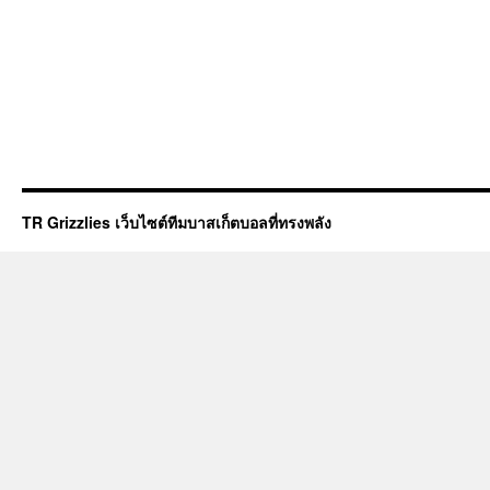
TR Grizzlies เว็บไซต์ทีมบาสเก็ตบอลที่ทรงพลัง