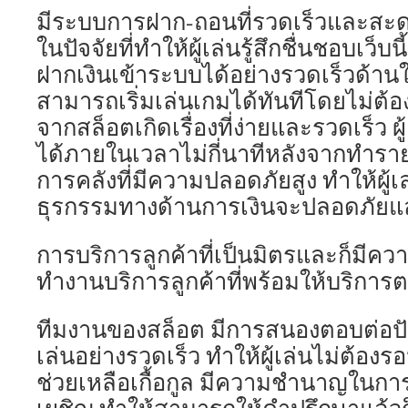
มีระบบการฝาก-ถอนที่รวดเร็วและสะดว
ในปัจจัยที่ทำให้ผู้เล่นรู้สึกชื่นชอบเว็
ฝากเงินเข้าระบบได้อย่างรวดเร็วด้านใน
สามารถเริ่มเล่นเกมได้ทันทีโดยไม่ต
จากสล็อตเกิดเรื่องที่ง่ายและรวดเร็ว ผ
ได้ภายในเวลาไม่กี่นาทีหลังจากทำรา
การคลังที่มีความปลอดภัยสูง ทำให้ผู้เล
ธุรกรรมทางด้านการเงินจะปลอดภัยแล
การบริการลูกค้าที่เป็นมิตรและก็มีค
ทำงานบริการลูกค้าที่พร้อมให้บริการต
ทีมงานของสล็อต มีการสนองตอบต่อป
เล่นอย่างรวดเร็ว ทำให้ผู้เล่นไม่ต้
ช่วยเหลือเกื้อกูล มีความชำนาญในการแก