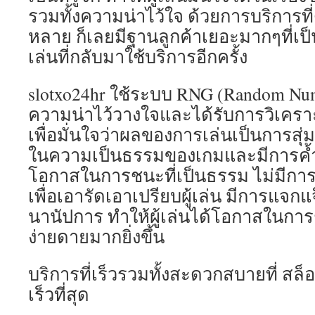
รวมทั้งความน่าไว้ใจ ด้วยการบริการที่
หลาย ก็เลยมีฐานลูกค้าเยอะมากๆที่เป็นทั
เล่นที่กลับมาใช้บริการอีกครั้ง
slotxo24hr ใช้ระบบ RNG (Random Numbe
ความน่าไว้วางใจและได้รับการวิเครา
เพื่อมั่นใจว่าผลของการเล่นเป็นการสุ่มอ
ในความเป็นธรรมของเกมและมีการค้ำปร
โอกาสในการชนะที่เป็นธรรม ไม่มีการ
เพื่อเอารัดเอาเปรียบผู้เล่น มีการแจก
นานัปการ ทำให้ผู้เล่นได้โอกาสในกา
ง่ายดายมากยิ่งขึ้น
บริการที่เร็วรวมทั้งสะดวกสบายที่ สล
เร็วที่สุด