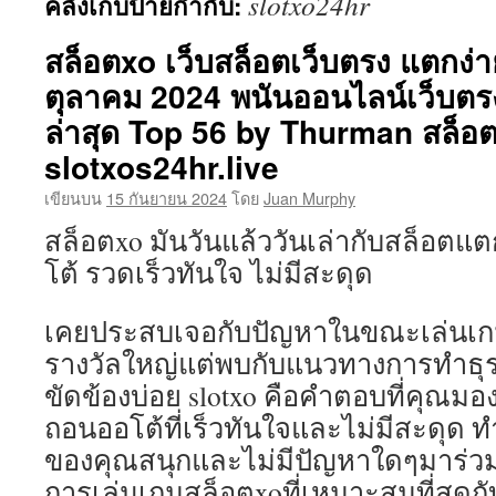
slotxo24hr
คลังเก็บป้ายกำกับ:
เนื้อหา
สล็อตxo เว็บสล็อตเว็บตรง แตกง่าย 
ตุลาคม 2024 พนันออนไลน์เว็บตร
ล่าสุด Top 56 by Thurman สล็อ
slotxos24hr.live
เขียนบน
15 กันยายน 2024
โดย
Juan Murphy
สล็อตxo มันวันแล้ววันเล่ากับสล็อตแ
โต้ รวดเร็วทันใจ ไม่มีสะดุด
เคยประสบเจอกับปัญหาในขณะเล่นเ
รางวัลใหญ่แต่พบกับแนวทางการทำธุรกรร
ขัดข้องบ่อย slotxo คือคำตอบที่คุณม
ถอนออโต้ที่เร็วทันใจและไม่มีสะดุด 
ของคุณสนุกและไม่มีปัญหาใดๆมาร่ว
การเล่นเกมสล็อตxoที่เหมาะสมที่สุดกั