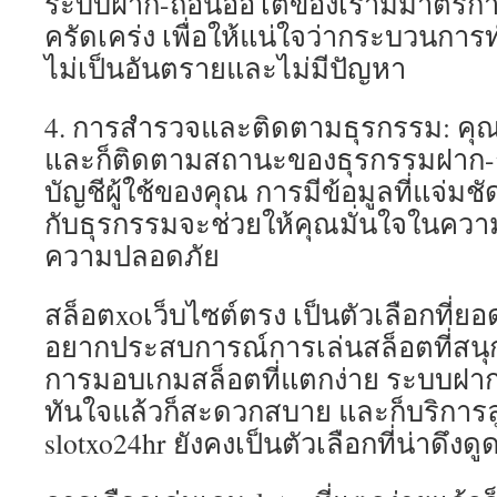
ระบบฝาก-ถอนออโต้ของเรามีมาตรกา
ครัดเคร่ง เพื่อให้แน่ใจว่ากระบวนก
ไม่เป็นอันตรายและไม่มีปัญหา
4. การสำรวจและติดตามธุรกรรม: ค
และก็ติดตามสถานะของธุรกรรมฝาก-
บัญชีผู้ใช้ของคุณ การมีข้อมูลที่แจ่มชั
กับธุรกรรมจะช่วยให้คุณมั่นใจในความ
ความปลอดภัย
สล็อตxoเว็บไซต์ตรง เป็นตัวเลือกที่ยอ
อยากประสบการณ์การเล่นสล็อตที่สนุก
การมอบเกมสล็อตที่แตกง่าย ระบบฝาก-
ทันใจแล้วก็สะดวกสบาย และก็บริการลูก
slotxo24hr ยังคงเป็นตัวเลือกที่น่าดึงด