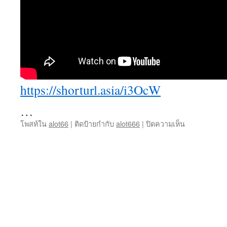
https://shorturl.asia/i3OcW
…
บน
โพสท์ใน
alot66
|
ติดป้ายกำกับ
alot666
|
ปิดความเห็น
Alot666
4
ตุลา
2567
alot66
สาย
ปั่น
สล็อต
ต้อง
รู้จัก