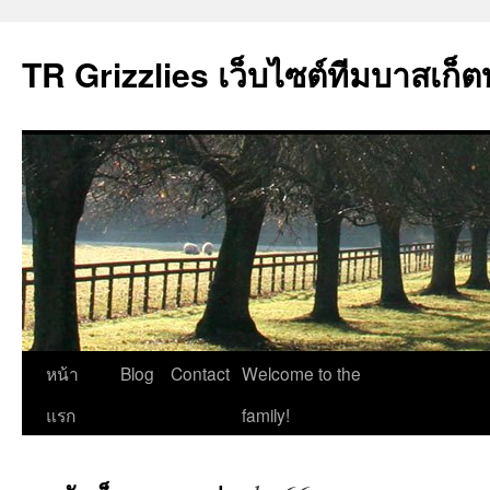
TR Grizzlies เว็บไซต์ทีมบาสเก็ต
ข้าม
หน้า
Blog
Contact
Welcome to the
ไป
แรก
family!
ยัง