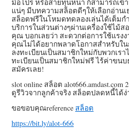
มือโปร หรือสายทุนหนา ก็สามารถเข้า
แน่ๆ มีบทความสล็อตดีๆให้เลือกอ่าน
สล็อตฟรีในโหมดทดลองเล่นได้เต็มกำล
บริการในส่วนต่างๆผ่านเครื่องใช้ไม้ส
คุณ บอกเลยว่า สะดวกต่อการใช้แรงงา
คุณไม่ได้อยากพลาดโอกาสสำหรับในกา
ลงทะเบียนเป็นสมาชิกใหม่กับพวกเราได้
ทะเบียนเป็นสมาชิกใหม่ฟรี ไร้ค่าขน
สมัครเลย!
slot online สล็อต alot666.amdast.com
ดูรีวิวจากลูกค้าจริง สล็อตปลดหนี้ได้ง
ขอขอบคุณreference
สล็อต
https://bit.ly/alot-666