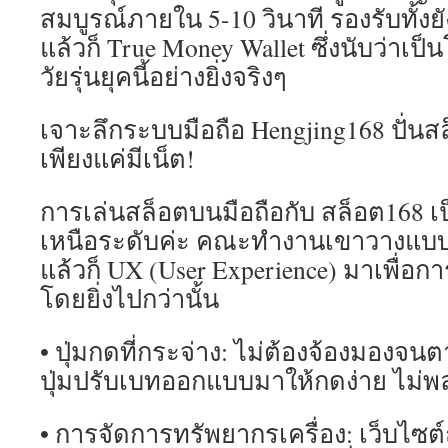
สมบูรณ์ภายใน 5-10 วินาที รองรับทั้
แล้วก็ True Money Wallet ซึ่งนับว่า
วัยรุ่นยุคนี้อย่างยิ่งจริงๆ
เจาะลึกระบบมือถือ Hengjing168 ปั่นสล
เพียงแค่มีเน็ต!
การเล่นสล็อตบนมือถือกับ สล็อต168 เ
เหนือระดับค่ะ คณะทำงานเขาวางแบบ U
แล้วก็ UX (User Experience) มาเพื่อก
โดยยิ่งไปกว่านั้น
• ปุ่มกดที่กระจ่าง: ไม่ต้องจ้องมองจนตา
ปุ่มปรับเบทออกแบบมาให้กดง่าย ไม่พ
• การจัดการทรัพยากรเครื่อง: เว็บไซต์