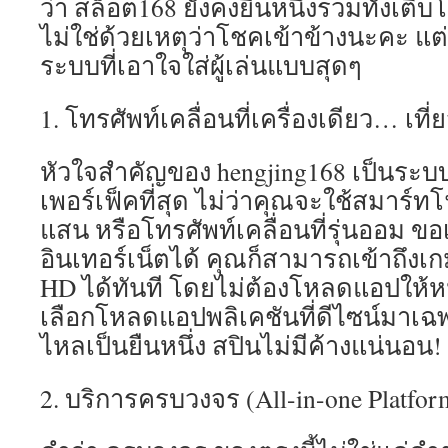
ว่า สล็อต168 ยังคงยืนหนึ่งรวมทั้งเติ
ไม่ใช่ด้วยเหตุว่าโชคเข้าข้างนะคะ แต
ระบบที่เอาใจใส่ผู้เล่นแบบสุดๆ
1. โทรศัพท์เคลื่อนที่เครื่องเดียว… เท
หัวใจสำคัญของ hengjing168 เป็นระบบ 
เพอร์เฟ็คที่สุด ไม่ว่าคุณจะใช้สมาร์ทโ
แสน หรือโทรศัพท์เคลื่อนที่รุ่นออม ขอเ
อินเทอร์เน็ตได้ คุณก็สามารถเข้าถึง
HD ได้ทันที โดยไม่ต้องโหลดแอปให้หน
เลือกโหลดแอปพลิเคชันที่ดีไซน์มาเฉพ
ไหลเป็นยืนหนึ่ง สปินไม่มีค้างแน่นอน!
2. บริการครบวงจร (All-in-one Platfor