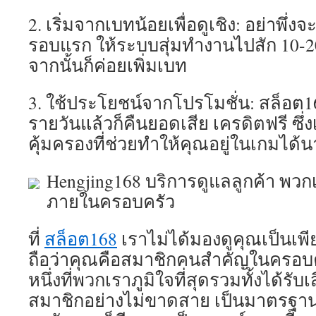
2. เริ่มจากเบทน้อยเพื่อดูเชิง: อย่าพึ่งจะ
รอบแรก ให้ระบบสุ่มทำงานไปสัก 10-
จากนั้นก็ค่อยเพิ่มเบท
3. ใช้ประโยชน์จากโปรโมชั่น: สล็อต168
รายวันแล้วก็คืนยอดเสีย เครดิตฟรี ซึ่
คุ้มครองที่ช่วยทำให้คุณอยู่ในเกมได้น
Hengjing168 บริการดูแลลูกค้า พว
ภายในครอบครัว
ที่
สล็อต168
เราไม่ได้มองดูคุณเป็นเพียง
ถือว่าคุณคือสมาชิกคนสำคัญในครอบคร
หนึ่งที่พวกเราภูมิใจที่สุดรวมทั้งได้รั
สมาชิกอย่างไม่ขาดสาย เป็นมาตรฐานก