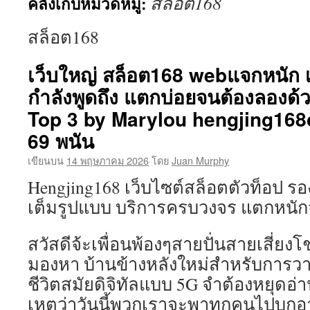
สล็อต168
คลังเก็บหมวดหมู่:
เนื้อหา
สล็อต168
เว็บใหญ่ สล็อต168 webแจกหนัก เ
กำลังพูดถึง แตกบ่อยจนต้องลองด้
Top 3 by Marylou hengjing168
69 พนัน
เขียนบน
14 พฤษภาคม 2026
โดย
Juan Murphy
Hengjing168 เว็บไซต์สล็อตตัวท็อป รอง
เต็มรูปแบบ บริการครบวงจร แตกหนักจั
สวัสดีจ้ะเพื่อนพ้องๆสายปั่นสายเสี่ยงโช
มองหา บ้านข้างหลังใหม่สำหรับการวา
ชีวิตสมัยดิจิทัลแบบ 5G จำต้องหยุดอ่า
เหตุว่าวันนี้พวกเราจะพาทุกคนไปบุก