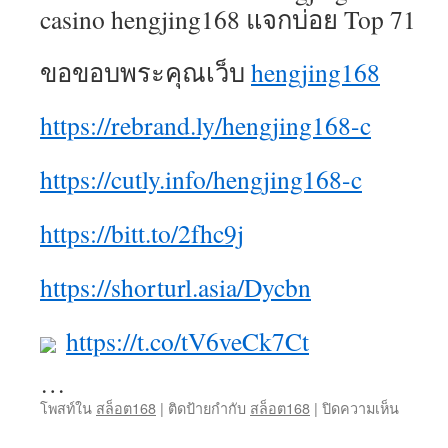
casino hengjing168 แจกบ่อย Top 71
ขอขอบพระคุณเว็บ
hengjing168
https://rebrand.ly/hengjing168-c
https://cutly.info/hengjing168-c
https://bitt.to/2fhc9j
https://shorturl.asia/Dycbn
https://t.co/tV6veCk7Ct
…
บน
โพสท์ใน
สล็อต168
|
ติดป้ายกำกับ
สล็อต168
|
ปิดความเห็น
เว็บ
ใหญ่