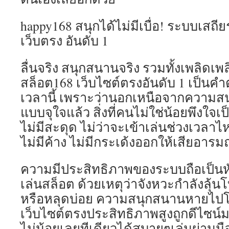
happy168 สนุกได้ไม่มีเบื่อ! ระบบเสถ
เว็บตรง อันดับ 1
ลื่นจริง สนุกสนานจริง รวมทั้งเพลิดเพ
สล็อต168 เว็บไซต์ตรงอันดับ 1 เป็นคำตอ
เวลานี้ เพราะว่านอกเหนือจากความสนุ
แบบจุใจแล้ว สิ่งที่คนไม่ใช่น้อยพึงใจเ
ไม่มีสะดุด ไม่ว่าจะเข้าเล่นช่วงเวลาไห
ไม่มีค้าง ไม่มีกระเด้งออกให้เสียอารม
ความมีประสิทธิภาพของระบบถือเป็น
เล่นสล็อต ด้วยเหตุว่าจังหวะกำลังลุ้นโ
หรือหลุดบ่อย ความสนุกสนานหายไปโด
เว็บไซต์ตรงประสิทธิภาพสูงถูกดีไซน์ม
ไม่น้อยเลยทีเดียวได้สบายๆเล่นผ่านมื