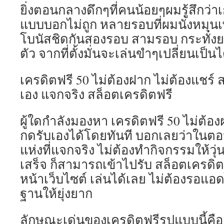
ยิ่งตอนกลางดึกๆที่คนน้อยๆผมรู้สึกว่าเ
แบบบอกไม่ถูก หลายรอบที่ผมนั่งหมุนเพล
โบนัสชิดกันสองรอบ สามรอบ กระทั่งย
ตัว จากที่ตั้งมั่นจะเล่นขำๆเปลี่ยนเป็
เครดิตฟรี 50 ไม่ต้องฝาก ไม่ต้องแชร์ 
เอง แจกจริง สล็อตเครดิตฟรี
ผู้ใดกำลังมองหา เครดิตฟรี 50 ไม่ต้อ
กดรับเองได้โดยทันที บอกเลยว่าในตอน
แห่งที่แจกจริง ไม่ต้องทำกิจกรรมให้ว
เสร็จ ก็สามารถเข้าไปรับ สล็อตเครดิต
หน้าเว็บไซต์ เล่นได้เลย ไม่ต้องรอแอด
ฐานให้ยุ่งยาก
ลักษณะเด่นของเครดิตฟรีรูปแบบนี้คือ