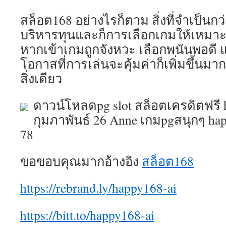
สล็อต168 อย่างไรก็ตาม สิ่งที่จำเป็นก
บริหารทุนและก็การเลือกเกมให้เหมา
หากเข้าเกมถูกจังหวะ เลือกพนันพอดี 
โอกาสที่การเล่นจะคุ้มค่าก็เพิ่มขึ้น
สิ่งเดียว
ดาวน์โหลดpg slot สล็อตเครดิตฟรี 
กุมภาพันธ์ 26 Anne เกมpgสนุกๆ ha
78
ขอขอบคุณมากอ้างอิง
สล็อต168
https://rebrand.ly/happy168-ai
https://bitt.to/happy168-ai