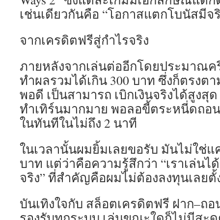
เช่นเดียวกันคือ “โอกาสแตกโบนัสมีจร
จากเครดิตฟรีสู่กำไรจริง
ภายหลังจากเล่นต่ออีกโดยประมาณครึ
ทำผลรวมได้เกิน 300 บาท ซึ่งก็ตรงต
พอดี เป็นสามารถ เบิกเงินจริงได้สูงสุ
ทำเทิร์นมากมาย พอลอขี้ตระหนี่ดถอน
ในทันทีในไม่ถึง 2 นาที
ในเวลานั้นผมยิ้มเลยขอรับ มันไม่ใช่แค่
บาท แต่ว่าคือความรู้สึกว่า “เราเล่นได้จ
จริง” ที่สำคัญคือผมไม่ต้องลงทุนเลยตั
บันเทิงใจกับ สล็อตเครดิตฟรี ฝาก–ถอ
รองรับทุกระบบ เล่นขณะใดก็ไม่มีสะดุ