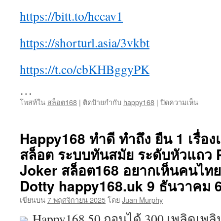
https://bitt.to/hccav1
https://shorturl.asia/3vkbt
https://t.co/cbKHBggyPK
…
บน
โพสท์ใน
สล็อต168
|
ติดป้ายกำกับ
happy168
|
ปิดความเห็น
Happy
Happy1
14
Happy168 ทำดี ทำถึง ยืน 1 เรื่องแ
APR
สล็อต ระบบทันสมัย ระดับหัวแถว P
26
สล็อต1
Joker สล็อต168 อยากเห็นคนไทย
ลงทุน
ที่
Dotty happy168.uk 9 ธันวาคม 
นี่
เขียนบน
7 พฤศจิกายน 2025
โดย
Juan Murphy
นัก
ลงทุน
Happy168 50 ถอนได้ 300 เพลิดเพลิน
แฮปปี้