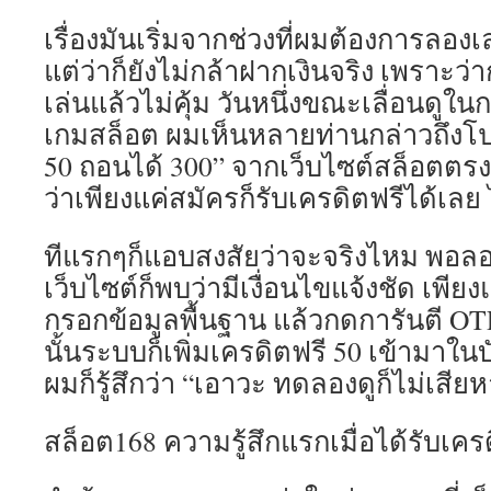
เรื่องมันเริ่มจากช่วงที่ผมต้องการลอ
แต่ว่าก็ยังไม่กล้าฝากเงินจริง เพราะ
เล่นแล้วไม่คุ้ม วันหนึ่งขณะเลื่อนดูในกร
เกมสล็อต ผมเห็นหลายท่านกล่าวถึงโป
50 ถอนได้ 300” จากเว็บไซต์สล็อตตรงท
ว่าเพียงแค่สมัครก็รับเครดิตฟรีได้เลย
ทีแรกๆก็แอบสงสัยว่าจะจริงไหม พอลอง
เว็บไซต์ก็พบว่ามีเงื่อนไขแจ้งชัด เพีย
กรอกข้อมูลพื้นฐาน แล้วกดการันตี OTP
นั้นระบบก็เพิ่มเครดิตฟรี 50 เข้ามาในบั
ผมก็รู้สึกว่า “เอาวะ ทดลองดูก็ไม่เสีย
สล็อต168 ความรู้สึกแรกเมื่อได้รับเคร