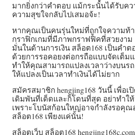
มากยิ่งกว่าคำตอบ แม้กระนั้นได้รับคว
ความสุขใจกลับไปเสมอจ้ะ!
หากคุณเป็นคนรุ่นใหม่ที่ถูกใจความท้
กราฟิกเกมที่มีภาพกราฟฟิคที่สวยงาม
มั่นในด้านการเงิน สล็อต168 เป็นคำตอ
ด้วยการรอคอยงต่อกรถือแบบจัดเต็มแ
ทำให้คุณสามารถแปลงเวลาว่างบนรถเมล
ให้แปลงเป็นเวลาทำเงินได้ไม่ยาก
สมัครสมาชิก hengjing168 วันนี้ เพื่
เดิมพันที่เด็ดและก็โดนที่สุด อย่าทำใ
เพราะโบนัสก้อนใหญ่อาจกำลังรอคุณอยู
สล็อต168 เพียงแค่นั้น!
สล็อตเว็บ สล็อต168 hengjing168c.com