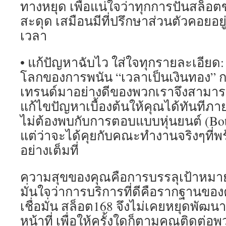
ทางหยุด เพื่อแน่ใจว่าทุกการปั่นสล็อ
สะดุด เสมือนมีที่ปรึกษาส่วนตัวคอยอ
เวลา
• แก้ปัญหาฉับไว ใส่ใจทุกรายละเอียด: 
โลกของการพนัน “เวลาเป็นเงินทอง” กล
เทรนด์มาอย่างดีของพวกเราจึงสามาร
แก้ไขปัญหาเบื้องต้นให้คุณได้ทันทีภาย
ไม่ต้องพบกับการตอบแบบหุ่นยนต์ (Bot
แต่ว่าจะได้คุยกับคณะทำงานจริงๆที่พ
อย่างเต็มที่
ความสุขของคุณคือการบรรลุเป้าหมา
มั่นใจว่าการบริการที่ดีคือรากฐานข
เชื่อมั่น สล็อต168 จึงไม่เคยหยุดพัฒ
หน้าที่ เพื่อให้ครั้งใดก็ตามคุณติดต่อ