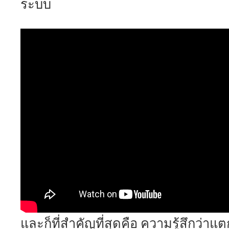
ระบบ
3
by
Marylo
hengji
21
มิถุนาย
69
พนัน
และก็ที่สำคัญที่สุดคือ ความรู้สึกว่าแตก