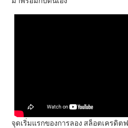
มาพร้อมกับตนเอง
เลือก
กว่า
5,000
เกม
สล็อต
เครดิต
ฟรี
ปั่น
กับ
แฮปปี้
เลิก
จน
ทันที
Top
79
by
Anne
จุดเริ่มแรกของการลอง สล็อตเครดิตฟร