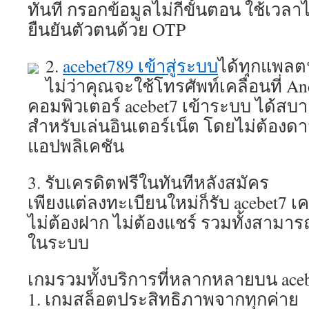
ทันที กรอกข้อมูลไม่กี่ขั้นตอน ใช้เวลาไ
ยืนยันตัวตนด้วย OTP
2.
acebet789 เข้าสู่ระบบ
ได้ทุกแพลต
ไม่ว่าคุณจะใช้โทรศัพท์เคลื่อนที่ An
คอมพิวเตอร์ acebet7 เข้าระบบ ได้ส
สำหรับเล่นอินเตอร์เน็ต โดยไม่ต้องด
แอปพลิเคชัน
3. รับเครดิตฟรีในทันทีหลังสมัคร
เพียงแต่ลงทะเบียนใหม่ก็รับ acebet7 เ
ไม่ต้องฝาก ไม่ต้องแชร์ รวมทั้งสามา
ในระบบ
เกมรวมทั้งบริการที่หลากหลายบน ace
1. เกมสล็อตประสิทธิภาพจากทุกค่าย