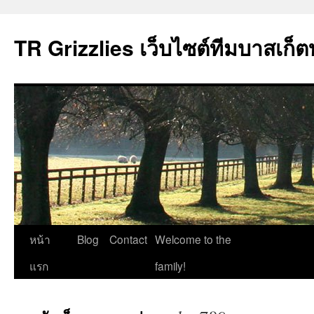
TR Grizzlies เว็บไซต์ทีมบาสเก็ต
ข้าม
หน้า
Blog
Contact
Welcome to the
ไป
แรก
family!
ยัง