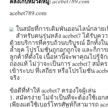
acebet789.com
คลังเก็บหมวดหมู่:
เนื้อหา
acebet789.com
ในสมัยที่การเดิมพันออนไลน์กลาย
สำหรับคนรุ่นหลัง acebet7 ได้รับคว
ด้วยบริการที่ครบถ้วนบริบูรณ์ อีกทั้งใ
ล้ำยุค โปรโมชั่นถูกอกถูกใจ และก็กา
ลูกค้าที่ตั้งใจ เนื้อหานี้จะพาคุณไปรู้จั
ถ่องแท้ ไม่ว่าจะเป็นการ acebet7 สมัคร 
เข้าระบบ ที่เสถียร หรือโปรโมชั่น aceb
จริง
ข้อดีที่ทำให้ acebet7 ครองใจผู้เล่น
1. สมัครง่าย ไม่จำเป็นที่จะต้องใช้เอก
เพียงแต่ใช้เบอร์โทรศัพท์ก็สามารถ ac