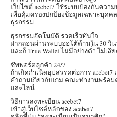
เว็บไซต์ acebet7 ใช้ระบบป้องกันความ
เพื่อคุ้มครองปกป้องข้อมูลเฉพาะบุ
ธุรกรรม
ธุรกรรมอัตโนมัติ รวดเร็วทันใจ
ฝากถอนผ่านระบบออโต้ด้านใน 30 วินา
และก็ True Wallet ไม่มีอย่างต่ำ ไม่เสี
ซัพพอร์ตลูกค้า 24/7
ถ้าเกิดกำเนิดอุปสรรคต่อการ acebet7 เข
คำถามเกี่ยวกับเกม คณะทำงานพร้อมด
และไลน์
วิธีการลงทะเบียน acebet7
เข้าสู่เว็บไซต์หลักของ acebet7
คลิกที่ปุ่ม “ลงทะเบียนเป็นสมาชิก”