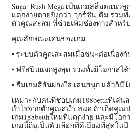
Sugar Rush Mega เป็นเกมสล็อตแนวลูกอ
แตกง่ายดายยิ่งกว่าเวอร์ชันเดิม รวมทั
ตัวคูณสะสม ที่ช่วยเพิ่มช่องทางสำหร
คุณลักษณะเด่นของเกม
• ระบบตัวคูณสะสมเมื่อชนะต่อเนื่องกั
• ฟรีสปินแจกสูงสุด รวมทั้งมีโอกาสได้
• ธีมเกมสีสันผ่องใส เล่นสนุก แล้วก็ม
เหมาะกับคนที่ชอบเกม188betthที่เล่น
กำไรจากตัวคูณสม่ำเสมอ ถ้าเกิดคุณ
เกม188betthใหม่ที่แตกง่าย และมีโอกาส
เกมนี้ถือเป็นตัวเลือกที่ดีเยี่ยมที่สุดใ