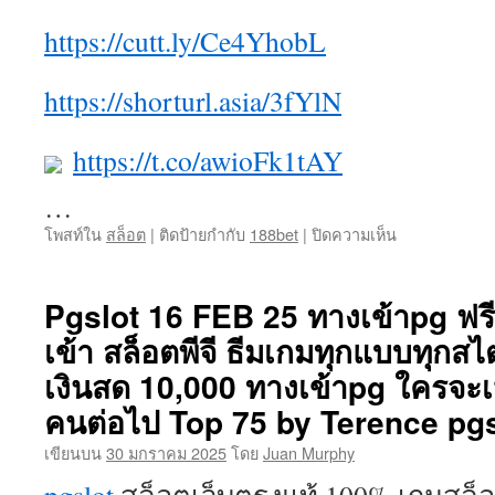
https://cutt.ly/Ce4YhobL
https://shorturl.asia/3fYlN
https://t.co/awioFk1tAY
…
บน
โพสท์ใน
สล็อต
|
ติดป้ายกำกับ
188bet
|
ปิดความเห็น
คา
สิ
โน
Pgslot 16 FEB 25 ทางเข้าpg ฟร
ออนไลน์
เข้า สล็อตพีจี ธีมเกมทุกแบบทุกสไ
เว็บ
เปิด
เงินสด 10,000 ทางเข้าpg ใครจะเป
ใหม่
188betth
คนต่อไป Top 75 by Terence pgs
ใหม่
เขียนบน
30 มกราคม 2025
โดย
Juan Murphy
ล่าสุด
Top