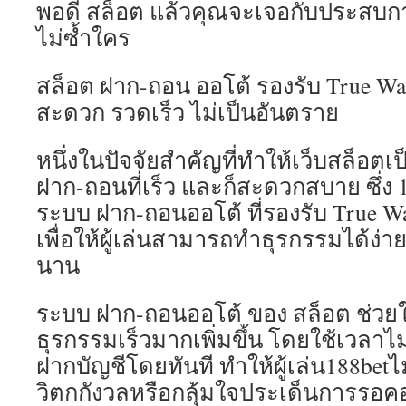
พอดี สล็อต แล้วคุณจะเจอกับประสบกา
ไม่ซ้ำใคร
สล็อต ฝาก-ถอน ออโต้ รองรับ True Wall
สะดวก รวดเร็ว ไม่เป็นอันตราย
หนึ่งในปัจจัยสำคัญที่ทำให้เว็บสล็อตเป
ฝาก-ถอนที่เร็ว และก็สะดวกสบาย ซึ่ง 
ระบบ ฝาก-ถอนออโต้ ที่รองรับ True Wal
เพื่อให้ผู้เล่นสามารถทำธุรกรรมได้ง่า
นาน
ระบบ ฝาก-ถอนออโต้ ของ สล็อต ช่ว
ธุรกรรมเร็วมากเพิ่มขึ้น โดยใช้เวลาไม่เ
ฝากบัญชีโดยทันที ทำให้ผู้เล่น188betไ
วิตกกังวลหรือกลุ้มใจประเด็นการรอคอย