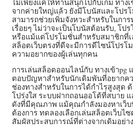
ไม่เพียงแค่ให้ท่านสนุกไปกับเกม ทางเ
จากค่ายใหญ่แล้ว ยังมีโบนัสและโปรโม
สามารถช่วยเพิ่มจังหวะสำหรับในการท
เรื่อยๆ ไม่ว่าจะเป็นโบนัสต้อนรับ, โป
หรือแม้แต่โปรโมชั่นสำหรับสมาชิกที่เ
สล็อตเว็บตรงที่ดีจะมีการดีไซน์โปรโม
ความอยากของผู้เล่นทุกคน
การเล่นสล็อตออนไลน์กับ ทางเข้าpg แ
ตอบปัญหาสำหรับนักเดิมพันที่อยากค
ช่องทางสำหรับในการได้กำไรสูงสุด ด้
โปร่งใส ระบบฝากถอนออโต้ที่สบาย 
ดังที่มีคุณภาพ แม้คุณกำลังมองหาเว็
ต้องการ ทดลองเลือกเล่นสล็อตเว็บไซ
สัมผัสประสบการณ์ที่ต่างจากเดิมอย่า