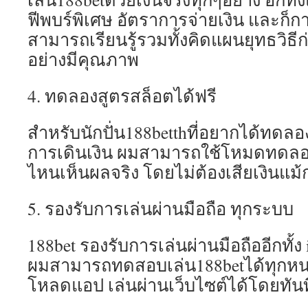
ฟีพบร์พิเศษ อัตราการจ่ายเงิน และก็
สามารถเรียนรู้รวมทั้งคิดแผนยุทธวิธีก
อย่างมีคุณภาพ
4. ทดลองสูตรสล็อตได้ฟรี
สำหรับนักปั่น188betthที่อยากได้ทดลอง
การเดินเงิน ผมสามารถใช้โหมดทดลองเล่
ไหนเห็นผลจริง โดยไม่ต้องเสียเงินแม้
5. รองรับการเล่นผ่านมือถือ ทุกระบบ
188bet รองรับการเล่นผ่านมือถืออีกทั้ง
ผมสามารถทดสอบเล่น188betได้ทุกหนทุ
โหลดแอป เล่นผ่านเว็บไซต์ได้โดยทั