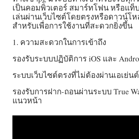
เป็นคอมพิวเตอร์ สมาร์ทโฟน หรือแท็
เล่นผ่านเว็บไซต์โดยตรงหรือดาวน์โ
สำหรับเพื่อการใช้งานที่สะดวกยิ่งขึ้น
1. ความสะดวกในการเข้าถึง
รองรับระบบปฏิบัติการ iOS และ Andro
ระบบเว็บไซต์ตรงที่ไม่ต้องผ่านเอเย่นต์
รองรับการฝาก-ถอนผ่านระบบ True Wal
แนวหน้า