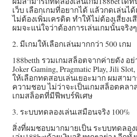
ผมสามารถทดลองเล่นเกม188betได้ทันที
เว็บ เลือกเกมที่อยากได้ แล้วกดเล่นได
ไม่ต้องเพิ่มเครดิต ทำให้ไม่ต้องเสี่ยงเส
ผมจะแน่ใจว่าต้องการเล่นเกมนั้นจริงๆ
2. มีเกมให้เลือกเล่นมากกว่า 500 เกม
188betth รวมเกมสล็อตจากค่ายดัง อย่
Joker Gaming, Pragmatic Play, Jili Slot
ให้เลือกทดสอบเล่นเยอะมาก ผมสามาร
ความชอบ ไม่ว่าจะเป็นเกมสล็อตคลาสส
เกมสล็อตที่มีฟีพบร์พิเศษ
3. ระบบทดลองเล่นเสมือนจริง 100%
สิ่งที่ผมชอบมากมายเป็น ระบบทดลองเล
เล่น188betด้วยเงินจริงทุกๆอย่าง อีกทั