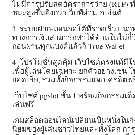
ไม่มีการปรับลดอัตราการจ่าย (RTP) ทำ
ชนะสูงขึ้นยิ่งกว่าเว็บที่ผ่านเอเย่นต์
3. ระบบฝาก-ถอนออโต้ที่รวดเร็ว แน
ทางการเงินสามารถทำได้ด้านในไม่กี่ว
ถอนผ่านทุกแบงค์แล้วก็ True Wallet
4. โปรโมชั่นสุดคุ้ม เว็บไซต์ตรงแท้มีโ
เพื่อผู้เล่นโดยเฉพาะ ยกตัวอย่างเช่น 
ยอดเสีย, รวมทั้งกิจกรรมแจกเครดิตฟร
เว็บไซต์ pgslot ชั้น 1 พร้อมกิจกรรม
เล่นฟรี
เกมสล็อตออนไลน์เปลี่ยนเป็นหนึ่งในกิ
นิยมของผู้เล่นชาวไทยและทั้งโลก การ