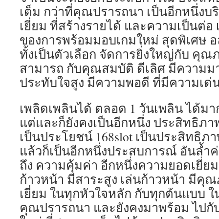
เต็ม กว่าที่คุณปรารถนา เป็นอีกหนึ่ง
เยี่ยม ที่สร้างรายได้ และความเป็นต่อ 
ของการพร้อมมอบเกมใหม่ สุดพิเศษ อ
ทั้งเป็นตัวเลือก จัดการยิ่งใหญ่กับ คุณ
สามารถ กับคุณสมบัติ ดีเลิศ มีความม
ประทับใจสูง มีความพอดี ที่มีความเด่น
เพลิดเพลินได้ ตลอด 1 วันเพลิน ได้มา
แต่และก็ยังคงเป็นอีกหนึ่ง ประสิทธิภ
เป็นประโยชน์ 168slot เป็นประสิทธิภ
แล้วก็เป็นอีกหนึ่งประสบการณ์ อันล้ำค
ถึง ความคุ้มค่า อีกหนึ่งความยอดเยี่ยม 
ก้าวหน้า มีสาระสูง เล่นก้าวหน้า มี
เยี่ยม ในทุกหัวใจหลัก กับทุกต้นแบบ ใ
คุณปรารถนา และยังคงมาพร้อม ไปกับ