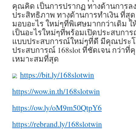
คุณคิด เป็นการปรากฏ ทางด้านการลงทุน
ประสิทธิภาพ ทางด้านการทำเงิน ที่สุด
มอบอะไร ใหม่ๆที่พิเศษมากกว่าเดิม ให้
เป็นอะไรใหม่ๆที่พร้อมเปิดประสบการณ
แบบประสบการณ์ใหม่ๆที่ดี มีคุณประโ
ประสบการณ์ 168slot ที่ชัดเจน กว่าที่ค
เหมาะสมที่สุด
https://bit.ly/168slotwin
https://wow.in.th/168slotwin
https://ow.ly/oM9m50QtpY6
https://rebrand.ly/168slotwin