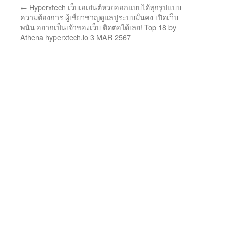
←
Hyperxtech เว็บเอเย่นต์หวยออกแบบได้ทุกรูปแบบ
ความต้องการ ผู้เชี่ยวชาญดูแลปูระบบมั่นคง เปิดเว็บ
พนัน อยากเป็นเจ้าของเว็บ ติดต่อได้เลย! Top 18 by
Athena hyperxtech.io 3 MAR 2567