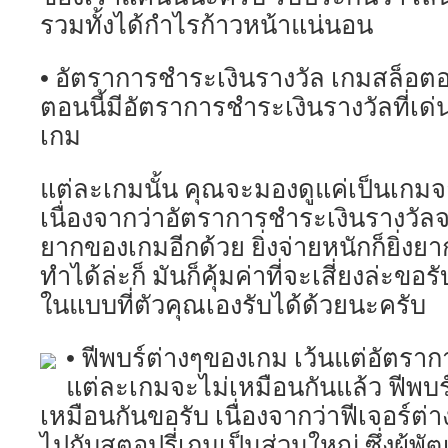
รวมทั้งได้กำไรก้าวหน้าแน่นอน
• อัตราการชำระเงินรางวัล เกมสล็อตออ
ตอนนี้มีอัตราการชำระเงินรางวัลที่เด่น
เกม
แต่ละเกมนั้น คุณจะมองดูแค่เป็นเกมจา
เนื่องจากว่าอัตราการชำระเงินรางวัลจ
ยากของเกมอีกด้วย ยิ่งจ่ายหนักก็ยิ่งยา
ทำได้ล่ะก็ มันก็คุ้มค่าที่จะเสี่ยงล่ะขอร
ในแบบที่ตัวคุณเองรับได้ด้วยนะครับ
• ฟีพบร์ต่างๆของเกม เว้นแต่อัตราก
แต่ละเกมจะไม่เหมือนกันแล้ว ฟีพบร
เหมือนกันขอรับ เนื่องจากว่าฟีเจอร์ต
ไปกับสตอปรี่เกมเป็นส่วนใหญ่ ซึ่งผู้