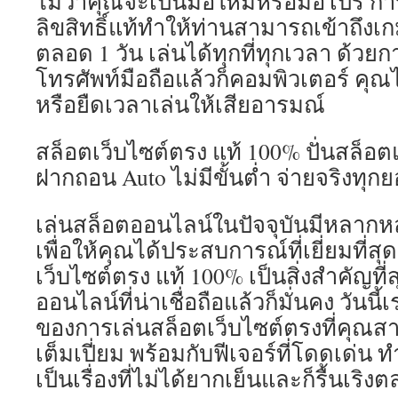
ไม่ว่าคุณจะเป็นมือใหม่หรือมือโปร กา
ลิขสิทธิ์แท้ทำให้ท่านสามารถเข้าถึงเกมไ
ตลอด 1 วัน เล่นได้ทุกที่ทุกเวลา ด้วย
โทรศัพท์มือถือแล้วก็คอมพิวเตอร์ คุณไ
หรือยืดเวลาเล่นให้เสียอารมณ์
สล็อตเว็บไซต์ตรง แท้ 100% ปั่นสล็อ
ฝากถอน Auto ไม่มีขั้นต่ำ จ่ายจริงทุก
เล่นสล็อตออนไลน์ในปัจจุบันมีหลากหล
เพื่อให้คุณได้ประสบการณ์ที่เยี่ยมที่ส
เว็บไซต์ตรง แท้ 100% เป็นสิ่งสำคัญที
ออนไลน์ที่น่าเชื่อถือแล้วก็มั่นคง วันนี
ของการเล่นสล็อตเว็บไซต์ตรงที่คุณส
เต็มเปี่ยม พร้อมกับฟีเจอร์ที่โดดเด่น
เป็นเรื่องที่ไม่ได้ยากเย็นและก็รื้นเริ