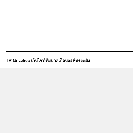
TR Grizzlies เว็บไซต์ทีมบาสเก็ตบอลที่ทรงพลัง