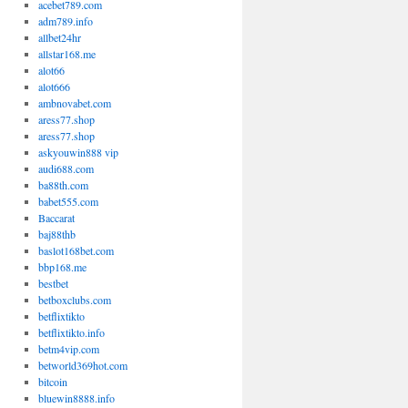
acebet789.com
adm789.info
allbet24hr
allstar168.me
alot66
alot666
ambnovabet.com
aress77.shop
aress77.shop
askyouwin888 vip
audi688.com
ba88th.com
babet555.com
Baccarat
baj88thb
baslot168bet.com
bbp168.me
bestbet
betboxclubs.com
betflixtikto
betflixtikto.info
betm4vip.com
betworld369hot.com
bitcoin
bluewin8888.info