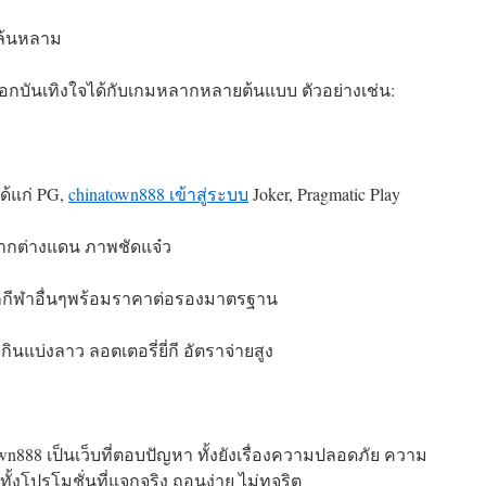
อกล้นหลาม
ลือกบันเทิงใจได้กับเกมหลากหลายต้นแบบ ตัวอย่างเช่น:
ด้แก่ PG,
chinatown888 เข้าสู่ระบบ
Joker, Pragmatic Play
ากต่างแดน ภาพชัดแจ๋ว
็กีฬาอื่นๆพร้อมราคาต่อรองมาตรฐาน
นแบ่งลาว ลอตเตอรี่ยี่กี อัตราจ่ายสูง
own888 เป็นเว็บที่ตอบปัญหา ทั้งยังเรื่องความปลอดภัย ความ
ปรโมชั่นที่แจกจริง ถอนง่าย ไม่ทุจริต