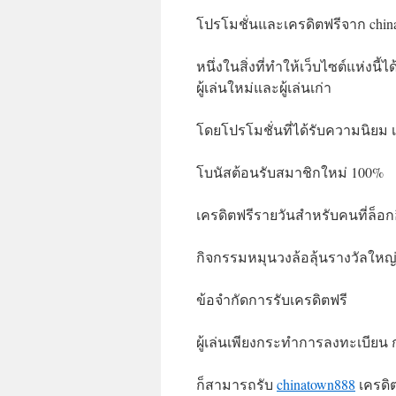
โปรโมชั่นและเครดิตฟรีจาก chin
หนึ่งในสิ่งที่ทำให้เว็บไซต์แห่งนี
ผู้เล่นใหม่และผู้เล่นเก่า
โดยโปรโมชั่นที่ได้รับความนิยม เ
โบนัสต้อนรับสมาชิกใหม่ 100%
เครดิตฟรีรายวันสำหรับคนที่ล็อ
กิจกรรมหมุนวงล้อลุ้นรางวัลใหญ่
ข้อจำกัดการรับเครดิตฟรี
ผู้เล่นเพียงกระทำการลงทะเบียน
ก็สามารถรับ
chinatown888
เครดิต