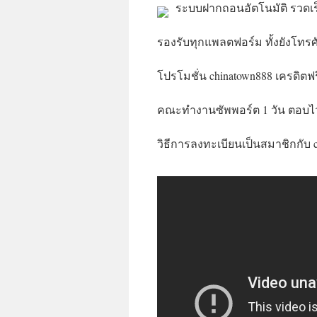
ระบบฝากถอนอัตโนมัติ รวดเร็
รองรับทุกแพลตฟอร์ม ทั้งยังโทรศ
โปรโมชั่น chinatown888 เครดิตฟรี
คณะทำงานซัพพอร์ต 1 วัน ตอบไ
วิธีการลงทะเบียนเป็นสมาชิกกับ 