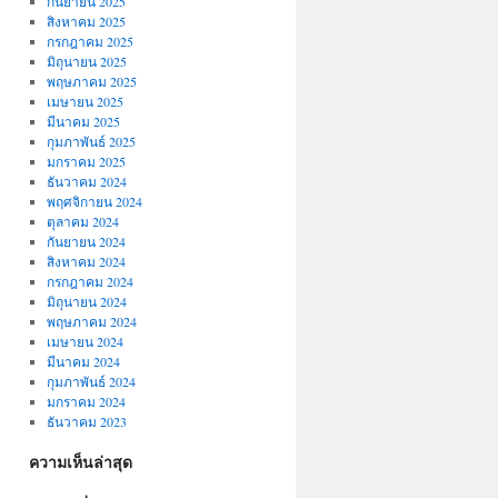
กันยายน 2025
สิงหาคม 2025
กรกฎาคม 2025
มิถุนายน 2025
พฤษภาคม 2025
เมษายน 2025
มีนาคม 2025
กุมภาพันธ์ 2025
มกราคม 2025
ธันวาคม 2024
พฤศจิกายน 2024
ตุลาคม 2024
กันยายน 2024
สิงหาคม 2024
กรกฎาคม 2024
มิถุนายน 2024
พฤษภาคม 2024
เมษายน 2024
มีนาคม 2024
กุมภาพันธ์ 2024
มกราคม 2024
ธันวาคม 2023
ความเห็นล่าสุด