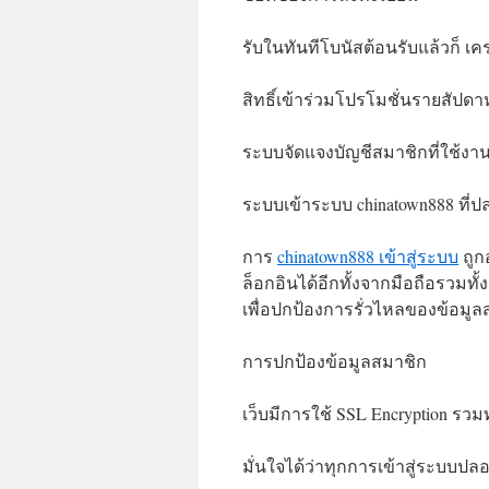
รับในทันทีโบนัสต้อนรับแล้วก็ เคร
สิทธิ์เข้าร่วมโปรโมชั่นรายสัปดาห
ระบบจัดแจงบัญชีสมาชิกที่ใช้งาน
ระบบเข้าระบบ chinatown888 ที่ป
การ
chinatown888 เข้าสู่ระบบ
ถูก
ล็อกอินได้อีกทั้งจากมือถือรวม
เพื่อปกป้องการรั่วไหลของข้อมูล
การปกป้องข้อมูลสมาชิก
เว็บมีการใช้ SSL Encryption รวม
มั่นใจได้ว่าทุกการเข้าสู่ระบบปล