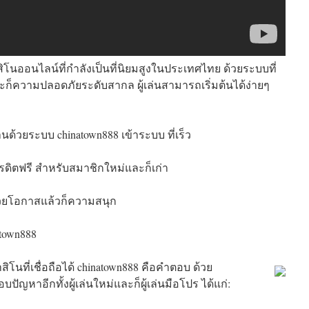
โนออนไลน์ที่กำลังเป็นที่นิยมสูงในประเทศไทย ด้วยระบบที่
ก็ความปลอดภัยระดับสากล ผู้เล่นสามารถเริ่มต้นได้ง่ายๆ
นด้วยระบบ chinatown888 เข้าระบบ ที่เร็ว
รดิตฟรี สำหรับสมาชิกใหม่และก็เก่า
้วยโอกาสแล้วก็ความสนุก
atown888
ิโนที่เชื่อถือได้ chinatown888 คือคำตอบ ด้วย
ญหาอีกทั้งผู้เล่นใหม่และก็ผู้เล่นมือโปร ได้แก่: