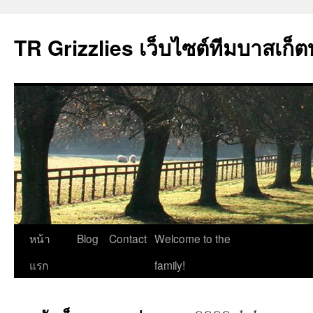
TR Grizzlies เว็บไซต์ทีมบาสเก็ต
ข้าม
หน้า
Blog
Contact
Welcome to the
ไป
แรก
family!
ยัง