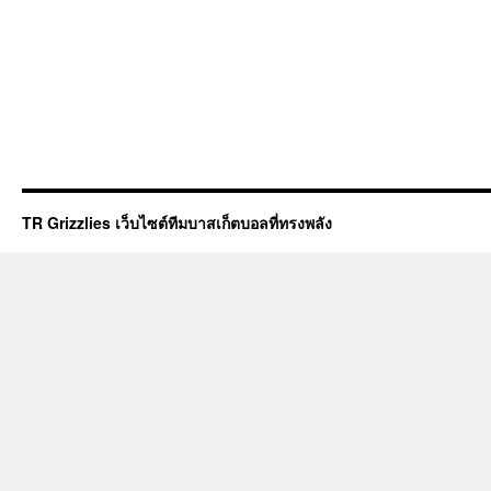
TR Grizzlies เว็บไซต์ทีมบาสเก็ตบอลที่ทรงพลัง