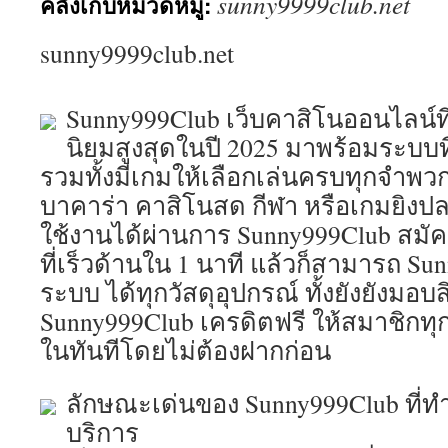
sunny9999club.net
คลังเก็บหมวดหมู่:
เนื้อหา
sunny9999club.net
Sunny999Club เว็บคาสิโนออนไลน์ที
นิยมสูงสุดในปี 2025 มาพร้อมระบบท
รวมทั้งมีเกมให้เลือกเล่นครบทุกจำพวก
บาคาร่า คาสิโนสด กีฬา หรือเกมยิงปลา 
ใช้งานได้ผ่านการ Sunny999Club สมั
ที่เร็วด้านใน 1 นาที แล้วก็สามารถ Sun
ระบบ ได้ทุกวัสดุอุปกรณ์ ทั้งยังยังมอบส
Sunny999Club เครดิตฟรี ให้สมาชิกทุ
ในทันทีโดยไม่ต้องฝากก่อน
ลักษณะเด่นของ Sunny999Club ที่ทำให
บริการ