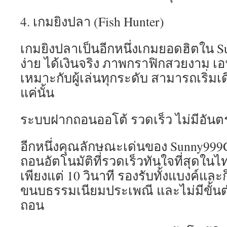
4. เกมยิงปลา (Fish Hunter)
เกมยิงปลาเป็นอีกหนึ่งเกมยอดฮิตใน Su
ง่าย ได้เงินจริง ภาพกราฟิกสวยงาม เ
เหมาะกับผู้เล่นทุกระดับ สามารถเริ่มเด
แค่นั้น
ระบบฝากถอนออโต้ รวดเร็ว ไม่มีอันตร
อีกหนึ่งคุณลักษณะเด่นของ Sunny999
ถอนอัตโนมัติที่รวดเร็วทันใจที่สุดใ
เพียงแต่ 10 วินาที รองรับทั้งแบงค์และก็
ขนบธรรมเนียมประเพณี และไม่มีขั้น
ถอน