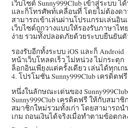
เว็บไซต์ Sunny999Club เข้าสู่ระบบ ได้
และก็โทรศัพท์เคลื่อนที่ โดยไม่ต้อง
สามารถเข้าเล่นผ่านโปรแกรมเล่นอินเต
เว็บไซต์ถูกวางแบบให้รองรับภาษาไทย
ง่าย รวมทั้งปลอดภัยด้วยระบบยืนยันต
รองรับอีกทั้งระบบ iOS และก็ Android
หน้าเว็บโหลดเร็ว ไม่หน่วง ไม่กระตุก
ล็อกอินเพียงแต่ครั้งเดียว เล่นได้ทุกเก
4. โปรโมชั่น Sunny999Club เครดิตฟรี
หนึ่งในลักษณะเด่นของ Sunny999Clu
Sunny999Club เครดิตฟรี ให้กับสมาชิก
สมาชิกใหม่รวมทั้งเก่า โดยสามารถนำไ
เกม ถอนเงินได้จริงเมื่อทำตามข้อตกลงท