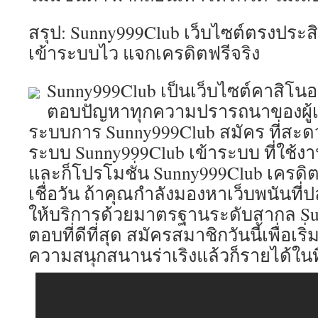
สรุป: Sunny999Club เว็บไซต์ตรงประส
เข้าระบบไว แจกเครดิตฟรีจริง
Sunny999Club เป็นเว็บไซต์คาสิโน
ตอบปัญหาทุกความปรารถนาของผู้เล
ระบบการ Sunny999Club สมัคร ที่สะด
ระบบ Sunny999Club เข้าระบบ ที่ใช้ง
และก็โปรโมชั่น Sunny999Club เครดิตฟร
เชื่อวัน ถ้าคุณกำลังมองหาเว็บพนันที่ป
ให้บริการด้วยมาตรฐานระดับสากล Su
ตอบที่ดีที่สุด สมัครสมาชิกวันนี้เพื่อเริ่
ความสนุกสนานร่าเริงแล้วก็รายได้ในที